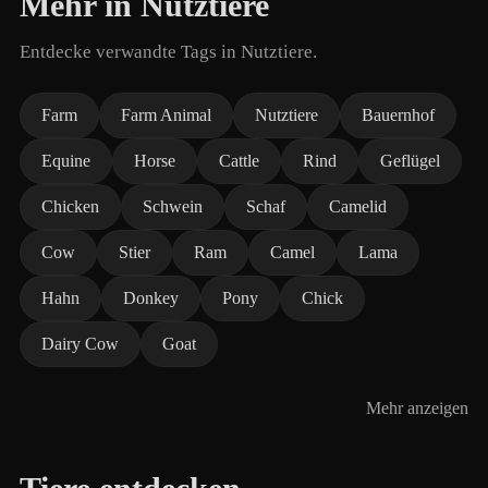
Mehr in Nutztiere
Entdecke verwandte Tags in Nutztiere.
Farm
Farm Animal
Nutztiere
Bauernhof
Equine
Horse
Cattle
Rind
Geflügel
Chicken
Schwein
Schaf
Camelid
Cow
Stier
Ram
Camel
Lama
Hahn
Donkey
Pony
Chick
Dairy Cow
Goat
Mehr anzeigen