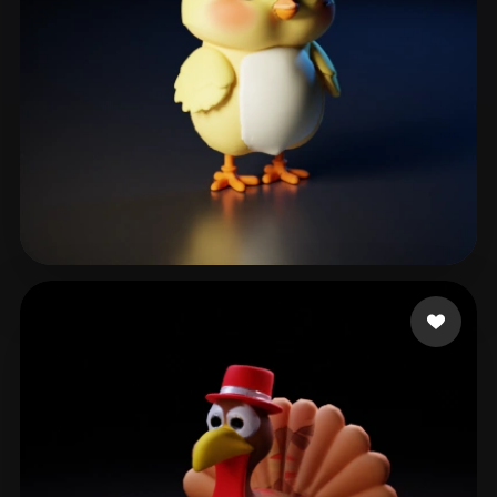
tech23
171 Likes