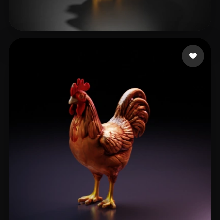
sy0
54 Likes