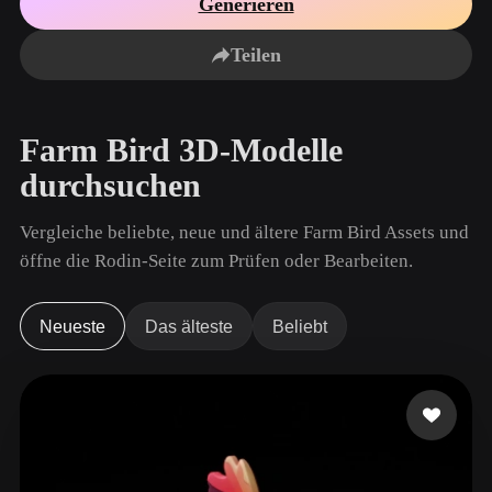
Generieren
Anwendungsfälle
KI-Bild-Remix
KI-HDRI-Generator
3D-Mesh-Editor
3D Printing
Animation
Teilen
KI-Bildverbesserer
3D-Modellsuchmaschine
Game
Automotive
KI-Texturengenerator
SVG-zu-3D-Konverter
Development
Design
Farm Bird 3D-Modelle
NFT Creation
E-commerce
durchsuchen
Character
VR/AR
Design
Vergleiche beliebte, neue und ältere Farm Bird Assets und
Metaverse
Jewelry Design
öffne die Rodin-Seite zum Prüfen oder Bearbeiten.
Mechanical
Engineering
Neueste
Das älteste
Beliebt
Plug-Ins
Blender
Unity
Unreal
Godot
Maya
3DS Max