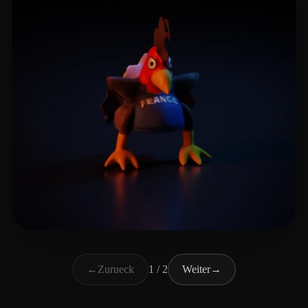
developAR
3 Likes
←
Zurueck
1 / 2
Weiter
→