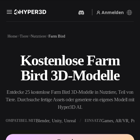
Anmelden
Produkte
Home
Tiere
Nutztiere
Farm Bird
Funktionen
Rodin
ChatAvatar
API
Kostenlose Farm
Bild Zu 3D
Text Zu 3D
Preise
Bild hochladen, sofort ein
Vom Text-Prompt zum 3D-
Bird 3D-Modelle
3D-Objekt erhalten.
Objekt — im Handumdrehen.
Ressourcen
KI-Bildgenerator
KI-Videogenerator
Generiere hochwertige
Erstelle Videos aus Text oder
Entdecke 25 kostenlose Farm Bird 3D-Modelle in Nutztiere, Teil von
Visuals aus einem einfachen
Bildern mit KI.
Prompt.
Tiere. Durchsuche fertige Assets oder generiere ein eigenes Modell mit
Community
Hyper3D AI.
API
Binde unsere kreative KI in
deine App oder deinen
Blender, Unity, Unreal
Games, AR/VR, Print
KOMPATIBEL MIT
EINSATZ
Story
Forschung
Blog
Workflow ein.
OmniCraft