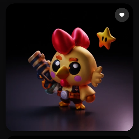
dimebagv
9 Likes