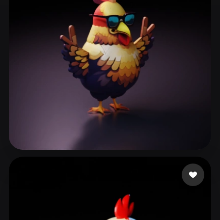
ComfyUI
21
Stile
Abstract
Anime
Cartoon
Cel-Shaded
Fantasy
Flat
Gothic
Hand-Painted
Industrial
Isometric
Low Poly
Medieval
Minimalist
Modern
Organic
Photorealistic
Pixel Art
Realistic
Retro
Stylized
Protection
97 Likes
Voxel