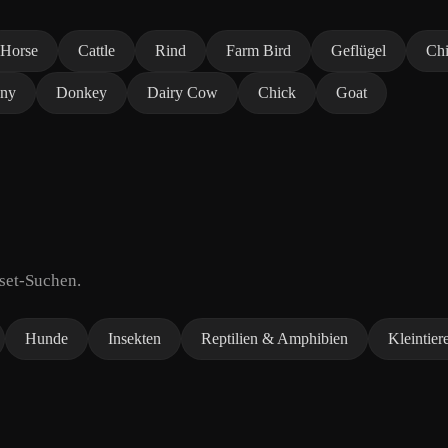
Horse
Cattle
Rind
Farm Bird
Geflügel
Ch
ny
Donkey
Dairy Cow
Chick
Goat
sset-Suchen.
Hunde
Insekten
Reptilien & Amphibien
Kleintier