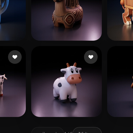
51 Likes
Chambi Flores Lolo
68 Likes
8449
el
79 Likes
gaozhen
113 Likes
Spar