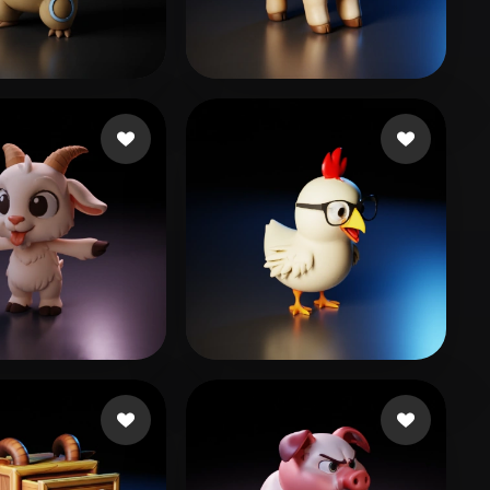
Stylized
Voxel
son da Conceiçã
32 Likes
kumar prasanna
119 Likes
mink
272 Likes
ARSLAN EMİRHAN
191 Likes