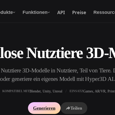
API
Preise
odukte
Funktionen
Ressourc
lose Nutztiere 3D-
Text Zu 3D
Vom Text-Prompt zum 3D-Objekt — im
Handumdrehen.
Nutztiere 3D-Modelle in Nutztiere, Teil von Tiere. 
API
Binde unsere kreative KI in deine App oder
oder generiere ein eigenes Modell mit Hyper3D AI.
deinen Workflow ein.
Blender, Unity, Unreal
Games, AR/VR, Print
KOMPATIBEL MIT
EINSATZ
erator
3D-Modellsuchmaschine
Generieren
Teilen
ator
SVG-zu-3D-Konverter