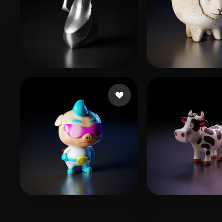
fkx2005114@qq.com
119 Likes
Chad Andriy
1
厘 析
52 Likes
Petrencu Marc