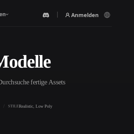
Anmelden
en
Modelle
KI-Videogenerator
Erstelle Videos aus Text oder Bildern mit KI.
Durchsuche fertige Assets
Realistic, Low Poly
STILE
3D-Mesh-Editor