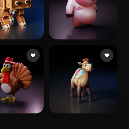
07
124 Likes
Chauhan Mohit
218 Likes
x
40 Likes
aktttt
32 Likes