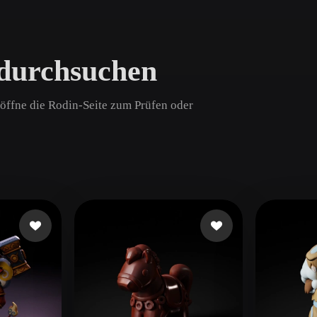
Game
n
Development
 durchsuchen
ce
VR/AR
Mechanical
d öffne die Rodin-Seite zum Prüfen oder
Engineering
ot
Maya
3DS Max
ComfyUI
oon
Cel-Shaded
Fantasy
tric
Low Poly
Medieval