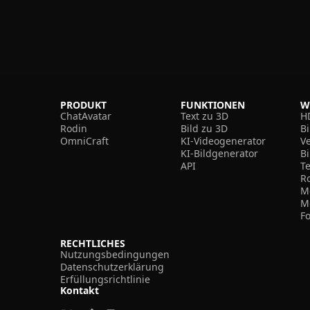
PRODUKT
FUNKTIONEN
W
ChatAvatar
Text zu 3D
H
Rodin
Bild zu 3D
B
OmniCraft
KI-Videogenerator
V
KI-Bildgenerator
B
API
T
R
M
M
F
RECHTLICHES
Nutzungsbedingungen
Datenschutzerklärung
Erfüllungsrichtlinie
Kontakt