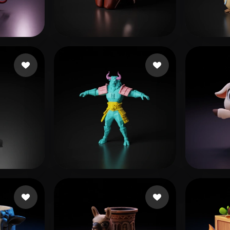
 Art
Realistic
Retro
es
901w2g2@lhbp.click
30 Likes
Gefer
Likes
xcvs
112 Likes
vita-