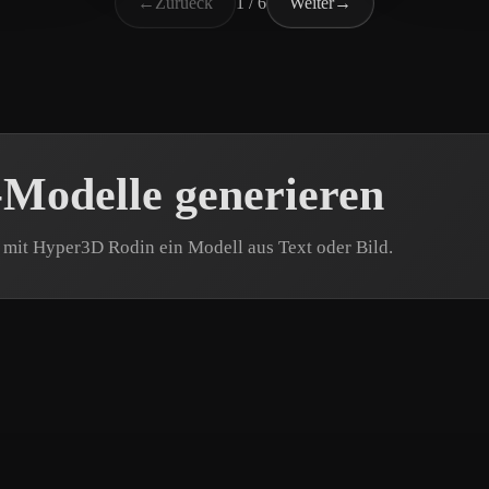
←
Zurueck
1 / 6
Weiter
→
-Modelle generieren
e mit Hyper3D Rodin ein Modell aus Text oder Bild.