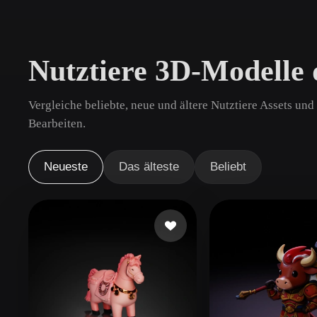
Anwendungsfälle
3D Printing
Animatio
Nutztiere 3D-Modelle
NFT Creation
E-commer
Jewelry
Metaverse
Vergleiche beliebte, neue und ältere Nutztiere Assets un
Design
Bearbeiten.
Plug-Ins
Neueste
Das älteste
Beliebt
Blender
Unity
Unreal
God
Stile
Abstract
Anime
Cart
Hand-Painted
Industrial
Isome