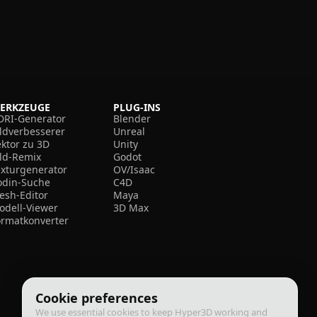
ERKZEUGE
PLUG-INS
DRI-Generator
Blender
ildverbesserer
Unreal
ektor zu 3D
Unity
ild-Remix
Godot
exturgenerator
OV/Isaac
odin-Suche
C4D
esh-Editor
Maya
odell-Viewer
3D Max
ormatkonverter
Cookie preferences
We use essential cookies to keep Hyper3D working and