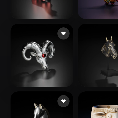
Organic
Photorealistic
Pixel
123
31 Likes
Nansang
24 Lik
WML
68 Likes
xfree.mindx
30 