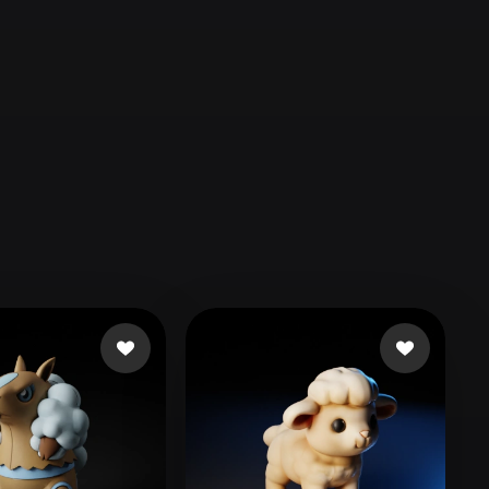
Automotive
Design
Character
Design
21
Flat
Gothic
Minimalist
Modern