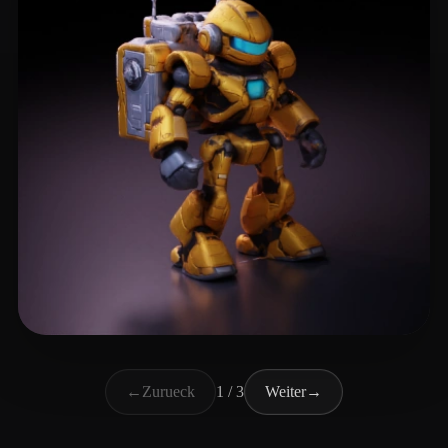
Scipio Warren
28 Likes
←
Zurueck
1 / 3
Weiter
→