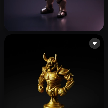
slavi_11
58 Likes