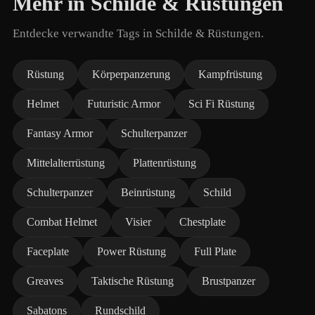
Mehr in Schilde & Rüstungen
Entdecke verwandte Tags in Schilde & Rüstungen.
Rüstung
Körperpanzerung
Kampfrüstung
Helmet
Futuristic Armor
Sci Fi Rüstung
Fantasy Armor
Schulterpanzer
Mittelalterrüstung
Plattenrüstung
Schulterpanzer
Beinrüstung
Schild
Combat Helmet
Visier
Chestplate
Faceplate
Power Rüstung
Full Plate
Greaves
Taktische Rüstung
Brustpanzer
Sabatons
Rundschild