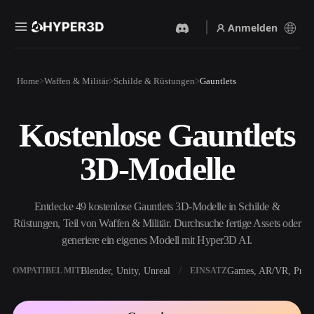
Anmelden
Produkte
Home
Waffen & Militär
Schilde & Rüstungen
Gauntlets
Funktionen
Rodin
ChatAvatar
API
Kostenlose Gauntlets
Bild Zu 3D
Text Zu 3D
Preise
Bild hochladen, sofort ein
Vom Text-Prompt zum 3D-
3D-Modelle
3D-Objekt erhalten.
Objekt — im Handumdrehen.
Ressourcen
KI-Bildgenerator
KI-Videogenerator
Generiere hochwertige
Erstelle Videos aus Text oder
Entdecke 49 kostenlose Gauntlets 3D-Modelle in Schilde &
Visuals aus einem einfachen
Bildern mit KI.
Prompt.
Rüstungen, Teil von Waffen & Militär. Durchsuche fertige Assets oder
Community
generiere ein eigenes Modell mit Hyper3D AI.
API
Binde unsere kreative KI in
deine App oder deinen
Blender, Unity, Unreal
Games, AR/VR, Print
KOMPATIBEL MIT
EINSATZ
Story
Forschung
Blog
Workflow ein.
OmniCraft