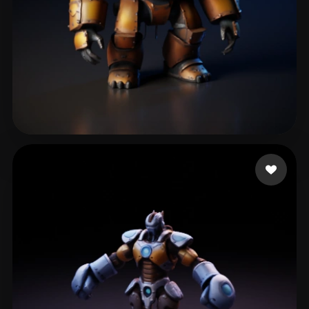
larthur77
221 Likes