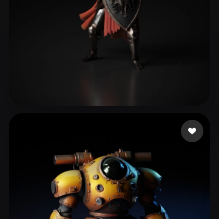
eEhyQx
207 Likes