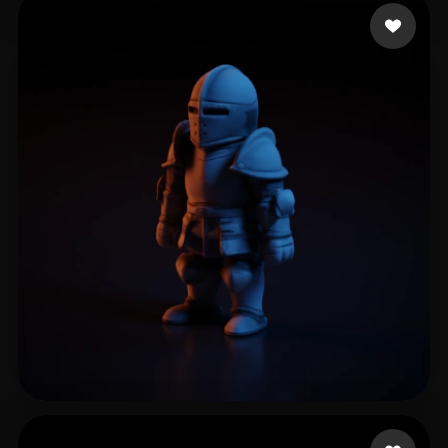
Gunes Harun
8 Likes
GOD GEEK
21 Likes