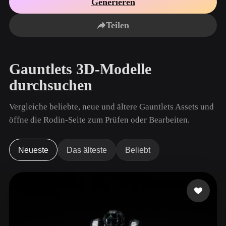
Generieren
Anwendungsfälle
KI-Bild-Remix
KI-HDRI-Generator
3D-Mesh-Editor
3D Printing
Animation
Teilen
KI-Bildverbesserer
3D-Modellsuchmaschine
Game
Automotive
KI-Texturengenerator
SVG-zu-3D-Konverter
Development
Design
Gauntlets 3D-Modelle
NFT Creation
E-commerce
durchsuchen
Character
VR/AR
Design
Vergleiche beliebte, neue und ältere Gauntlets Assets und
Metaverse
Jewelry Design
öffne die Rodin-Seite zum Prüfen oder Bearbeiten.
Mechanical
Engineering
Neueste
Das älteste
Beliebt
Plug-Ins
Blender
Unity
Unreal
Godot
Maya
3DS Max