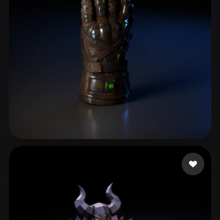
eEhyQx
56 Likes