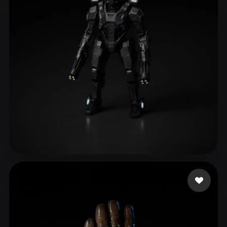
ComfyUI
21
Stile
Abstract
Anime
Cartoon
Cel-Shaded
Fantasy
Flat
Gothic
Hand-Painted
Industrial
Isometric
Low Poly
Medieval
Minimalist
Modern
Organic
Photorealistic
Pixel Art
Realistic
Retro
Stylized
eEhyQx
168 Likes
Voxel