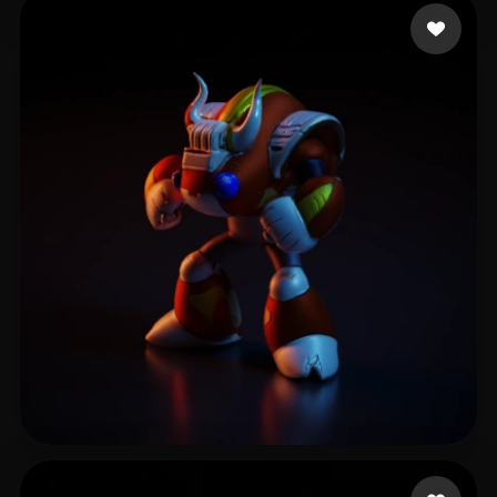
BBM Frost
23 Likes
Verse Yerry
6 Likes