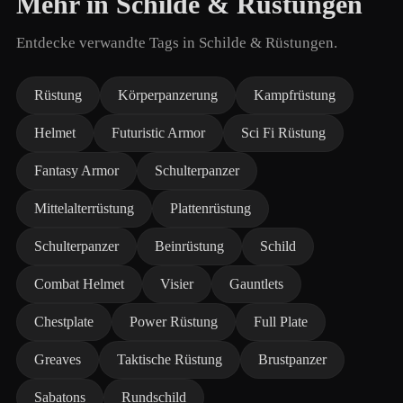
Mehr in Schilde & Rüstungen
Entdecke verwandte Tags in Schilde & Rüstungen.
Rüstung
Körperpanzerung
Kampfrüstung
Helmet
Futuristic Armor
Sci Fi Rüstung
Fantasy Armor
Schulterpanzer
Mittelalterrüstung
Plattenrüstung
Schulterpanzer
Beinrüstung
Schild
Combat Helmet
Visier
Gauntlets
Chestplate
Power Rüstung
Full Plate
Greaves
Taktische Rüstung
Brustpanzer
Sabatons
Rundschild