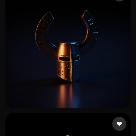
Błaznów Książę
11 Likes