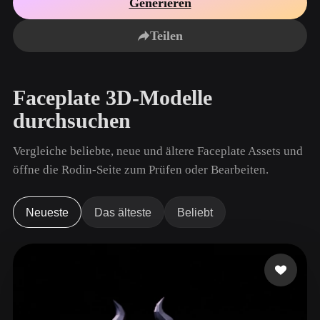
Generieren
Anwendungsfälle
KI-Bild-Remix
KI-HDRI-Generator
3D-Mesh-Editor
3D Printing
Animation
Teilen
KI-Bildverbesserer
3D-Modellsuchmaschine
Game
Automotive
KI-Texturengenerator
SVG-zu-3D-Konverter
Development
Design
Faceplate 3D-Modelle
NFT Creation
E-commerce
durchsuchen
Character
VR/AR
Design
Vergleiche beliebte, neue und ältere Faceplate Assets und
Metaverse
Jewelry Design
öffne die Rodin-Seite zum Prüfen oder Bearbeiten.
Mechanical
Engineering
Neueste
Das älteste
Beliebt
Plug-Ins
Blender
Unity
Unreal
Godot
Maya
3DS Max