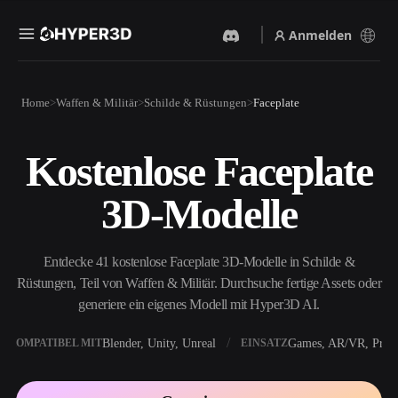
Anmelden
Produkte
Home
Waffen & Militär
Schilde & Rüstungen
Faceplate
Funktionen
Rodin
ChatAvatar
API
Kostenlose Faceplate
Bild Zu 3D
Text Zu 3D
Preise
Bild hochladen, sofort ein
Vom Text-Prompt zum 3D-
3D-Modelle
3D-Objekt erhalten.
Objekt — im Handumdrehen.
Ressourcen
KI-Bildgenerator
KI-Videogenerator
Generiere hochwertige
Erstelle Videos aus Text oder
Entdecke 41 kostenlose Faceplate 3D-Modelle in Schilde &
Visuals aus einem einfachen
Bildern mit KI.
Prompt.
Rüstungen, Teil von Waffen & Militär. Durchsuche fertige Assets oder
Community
generiere ein eigenes Modell mit Hyper3D AI.
API
Binde unsere kreative KI in
deine App oder deinen
Blender, Unity, Unreal
Games, AR/VR, Print
KOMPATIBEL MIT
EINSATZ
Story
Forschung
Blog
Workflow ein.
OmniCraft