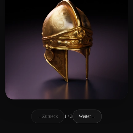
Sarpong Jason
23 Likes
←
Zurueck
1 / 3
Weiter
→