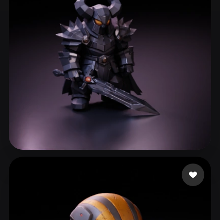
ComfyUI
21
Stile
Abstract
Anime
Cartoon
Cel-Shaded
Fantasy
Flat
Gothic
Hand-Painted
Industrial
Isometric
Low Poly
Medieval
Minimalist
Modern
Organic
Photorealistic
Pixel Art
Realistic
Retro
Stylized
Vallieres Pierce
200 Likes
Voxel