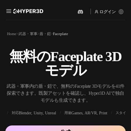
ログイン
製品
Home
武器・軍事
盾・鎧
Faceplate
機能
Rodin
ChatAvatar
API
無料のFaceplate 3D
画像から 3D
テキストから 3D
料金
写真をアップロードするだ
テキストプロンプトから3D
けで、3Dオブジェクトが瞬
モデル
オブジェクトへ — 瞬時に。
時に完成。
リソース
AI 画像生成
AI 動画生成
シンプルなプロンプトか
テキストや画像から、AIで
武器・軍事内の盾・鎧で、無料のFaceplate 3Dモデルを41件
ら、高品質なビジュアルを
動画を作成。
生成。
探索できます。既製アセットを確認し、Hyper3D AIで独自
コミュニティ
モデルも生成できます。
API
私たちのクリエイティブAI
を、あなたのアプリやワー
BX
Blender, Unity, Unreal
Games, AR/VR, Print
対応
用途
スタイル
ストーリー
研究
ブログ
クフローに組み込みましょ
う。
OmniCraft