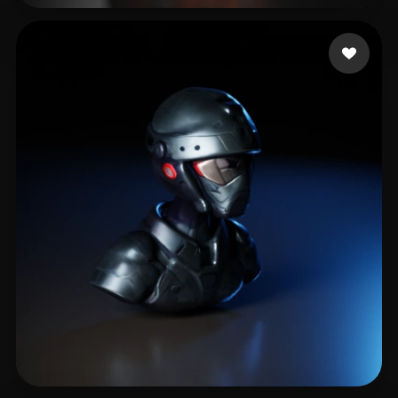
22 いいね
Milosavljevic Nemanj