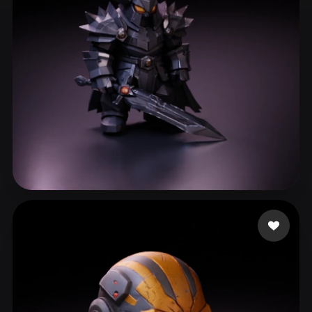
ComfyUI
21
スタイル
Abstract
Anime
Cartoon
Cel-Shaded
Fantasy
Flat
Gothic
Hand-Painted
Industrial
Isometric
Low Poly
Medieval
Minimalist
Modern
Organic
Photorealistic
200 いいね
Vallieres Pierce
Pixel Art
Realistic
Retro
Stylized
Voxel