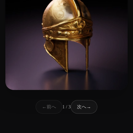
23 いいね
Sarpong Jason
前へ
次へ
←
1 / 3
→