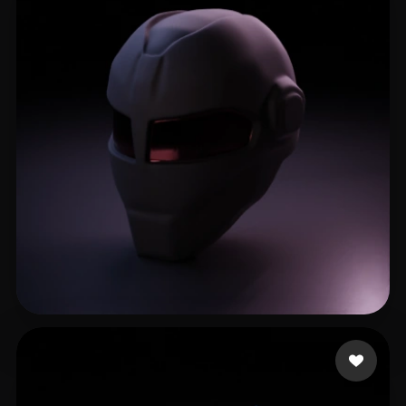
9 いいね
Stradiotto César