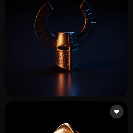
11 いいね
Błaznów Książę