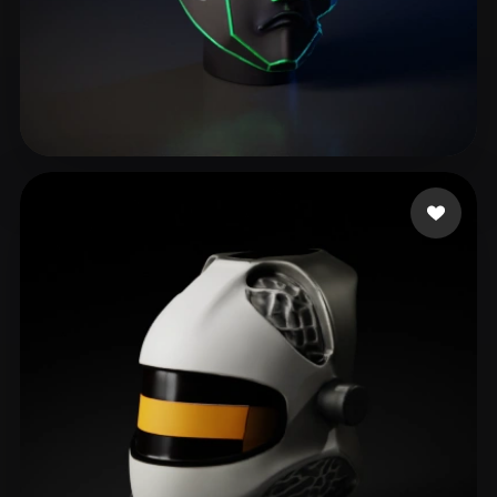
32 いいね
Studio Heartbreak