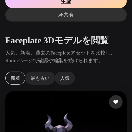
生成
ユースケース
AI画像リミックス
AI HDRIジェネレーター
3Dメッ
3D Printing
Animation
共有
AI画像エンハンサー
3Dモデル検索エンジン
Game
Automotive
Development
Design
AIテクスチャジェネレーター
SVGから3Dへの変換ツール
Faceplate 3Dモデルを閲覧
NFT Creation
E-commerce
Character
人気、新着、過去のFaceplateアセットを比較し、
VR/AR
Design
Rodinページで確認や編集を続けられます。
Metaverse
Jewelry Design
新着
最も古い
人気
Mechanical
Engineering
プラグイン
Blender
Unity
Unreal
Godot
Maya
3DS Max