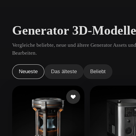
Anwendungsfälle
3D Printing
Animatio
Generator 3D-Modelle
NFT Creation
E-commer
Jewelry
Metaverse
Vergleiche beliebte, neue und ältere Generator Assets un
Design
Bearbeiten.
Plug-Ins
Neueste
Das älteste
Beliebt
Blender
Unity
Unreal
God
Stile
Abstract
Anime
Cart
Hand-Painted
Industrial
Isome