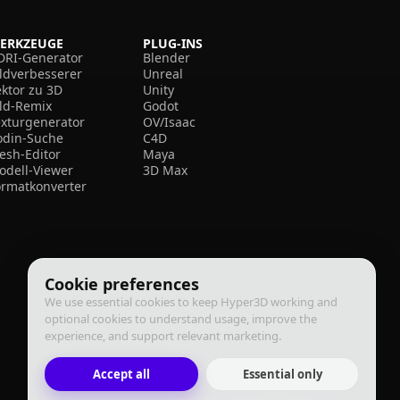
ERKZEUGE
PLUG-INS
DRI-Generator
Blender
ildverbesserer
Unreal
ektor zu 3D
Unity
ild-Remix
Godot
exturgenerator
OV/Isaac
odin-Suche
C4D
esh-Editor
Maya
odell-Viewer
3D Max
ormatkonverter
Cookie preferences
We use essential cookies to keep Hyper3D working and
optional cookies to understand usage, improve the
experience, and support relevant marketing.
Accept all
Essential only