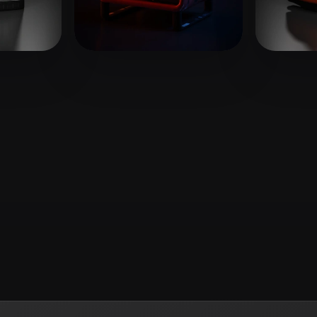
 Art
Realistic
Retro
Likes
AAABCD
10 Likes
sadds