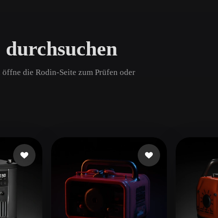
Game
n
Development
 durchsuchen
ce
VR/AR
Mechanical
d öffne die Rodin-Seite zum Prüfen oder
Engineering
ot
Maya
3DS Max
ComfyUI
oon
Cel-Shaded
Fantasy
tric
Low Poly
Medieval