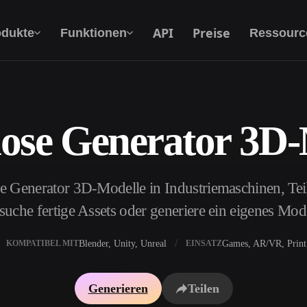
API
Preise
odukte
Funktionen
Ressourc
lose Generator 3D-
Text Zu 3D
Vom Text-Prompt zum 3D-Objekt — im
Handumdrehen.
e Generator 3D-Modelle in Industriemaschinen, Te
API
Binde unsere kreative KI in deine App oder
uche fertige Assets oder generiere ein eigenes Mo
deinen Workflow ein.
Blender, Unity, Unreal
Games, AR/VR, Print
KOMPATIBEL MIT
EINSATZ
erator
3D-Modellsuchmaschine
Generieren
Teilen
ator
SVG-zu-3D-Konverter