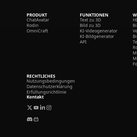
PRODUKT
FUNKTIONEN
W
ChatAvatar
Text zu 3D
H
Rodin
Bild zu 3D
B
OmniCraft
KI-Videogenerator
V
KI-Bildgenerator
B
API
T
R
M
M
F
RECHTLICHES
Nutzungsbedingungen
Datenschutzerklärung
Erfüllungsrichtlinie
Kontakt