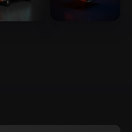
Stylized
Voxel
adsa
13 Likes
Lee Yen chieh
10 Likes