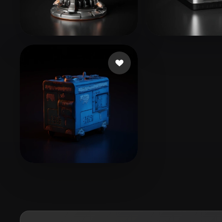
Organic
Photorealistic
Pixel
lin shan
114 Likes
Wittenstam
13 
Narikkk
11 Likes