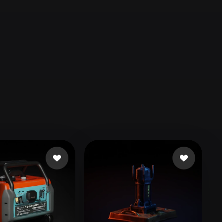
Automotive
Design
Character
Design
21
Flat
Gothic
Minimalist
Modern