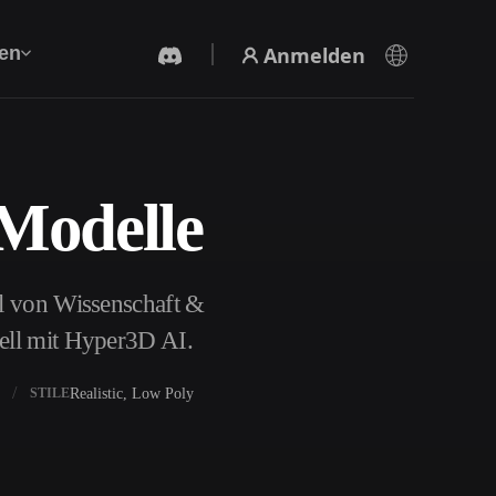
Anmelden
en
Modelle
KI-Videogenerator
Erstelle Videos aus Text oder Bildern mit KI.
il von Wissenschaft &
dell mit Hyper3D AI.
Realistic, Low Poly
STILE
3D-Mesh-Editor