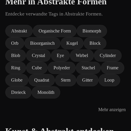
Mehr in Abstrakte Formen
Entdecke verwandte Tags in Abstrakte Formen.
Abstrakt
Organische Form
Biomorph
Orb
Bioorganisch
Kugel
Block
Blob
Crystal
Eye
Wirbel
Cylinder
Ring
Cube
Polyeder
Stachel
Frame
Globe
Quadrat
Stern
Gitter
Loop
Dreieck
Monolith
Mehr anzeigen