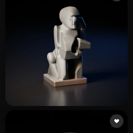
m greg
5 Likes