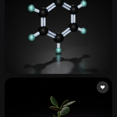
haitao
39 Likes