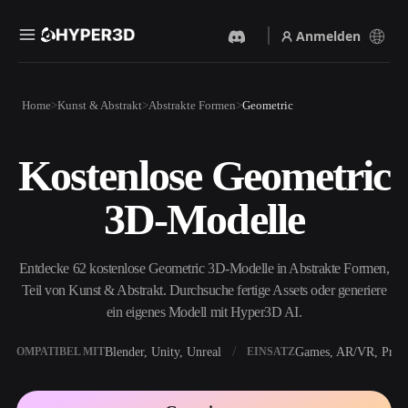
Anmelden
Produkte
Home
Kunst & Abstrakt
Abstrakte Formen
Geometric
Funktionen
Rodin
ChatAvatar
API
Kostenlose Geometric
Bild Zu 3D
Text Zu 3D
Preise
Bild hochladen, sofort ein
Vom Text-Prompt zum 3D-
3D-Modelle
3D-Objekt erhalten.
Objekt — im Handumdrehen.
Ressourcen
KI-Bildgenerator
KI-Videogenerator
Generiere hochwertige
Erstelle Videos aus Text oder
Entdecke 62 kostenlose Geometric 3D-Modelle in Abstrakte Formen,
Visuals aus einem einfachen
Bildern mit KI.
Prompt.
Teil von Kunst & Abstrakt. Durchsuche fertige Assets oder generiere
Community
ein eigenes Modell mit Hyper3D AI.
API
Binde unsere kreative KI in
deine App oder deinen
Blender, Unity, Unreal
Games, AR/VR, Print
KOMPATIBEL MIT
EINSATZ
Story
Forschung
Blog
Workflow ein.
OmniCraft