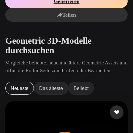
Generieren
Anwendungsfälle
KI-Bild-Remix
KI-HDRI-Generator
3D-Mesh-Editor
3D Printing
Animation
Teilen
KI-Bildverbesserer
3D-Modellsuchmaschine
Game
Automotive
KI-Texturengenerator
SVG-zu-3D-Konverter
Development
Design
Geometric 3D-Modelle
NFT Creation
E-commerce
durchsuchen
Character
VR/AR
Design
Vergleiche beliebte, neue und ältere Geometric Assets und
Metaverse
Jewelry Design
öffne die Rodin-Seite zum Prüfen oder Bearbeiten.
Mechanical
Engineering
Neueste
Das älteste
Beliebt
Plug-Ins
Blender
Unity
Unreal
Godot
Maya
3DS Max