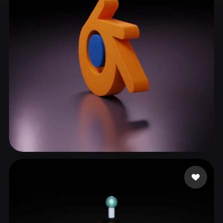
ComfyUI
21
Stile
Abstract
Anime
Cartoon
Cel-Shaded
Fantasy
Flat
Gothic
Hand-Painted
Industrial
Isometric
Low Poly
Medieval
Minimalist
Modern
Organic
Photorealistic
Pixel Art
Realistic
Retro
Stylized
Kirar Harsh
93 Likes
Voxel