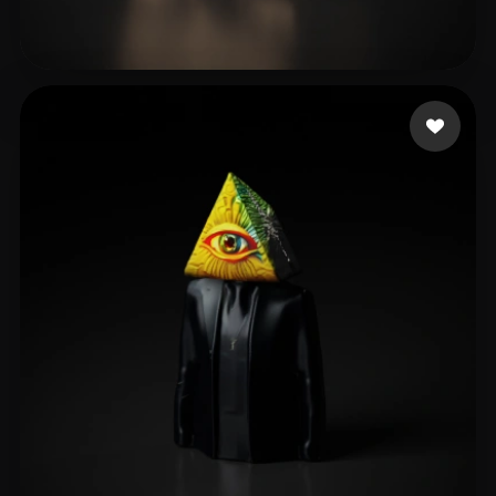
jianmo54
19 Likes