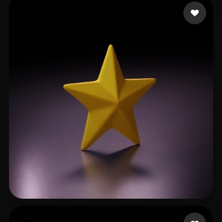
Areef Khalifa
17 Likes
myrgraphic
67 Likes