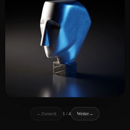
m greg
5 Likes
←
Zurueck
1 / 4
Weiter
→