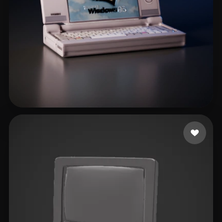
johnson cody
29 Likes