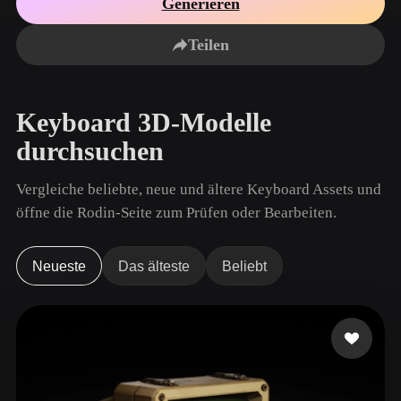
Generieren
Anwendungsfälle
KI-Bild-Remix
KI-HDRI-Generator
3D-Mesh-Editor
3D Printing
Animation
Teilen
KI-Bildverbesserer
3D-Modellsuchmaschine
Game
Automotive
KI-Texturengenerator
SVG-zu-3D-Konverter
Development
Design
Keyboard 3D-Modelle
NFT Creation
E-commerce
durchsuchen
Character
VR/AR
Design
Vergleiche beliebte, neue und ältere Keyboard Assets und
Metaverse
Jewelry Design
öffne die Rodin-Seite zum Prüfen oder Bearbeiten.
Mechanical
Engineering
Neueste
Das älteste
Beliebt
Plug-Ins
Blender
Unity
Unreal
Godot
Maya
3DS Max