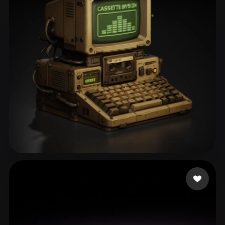
ComfyUI
21
Stile
Abstract
Anime
Cartoon
Cel-Shaded
Fantasy
Flat
Gothic
Hand-Painted
Industrial
Isometric
Low Poly
Medieval
Minimalist
Modern
Organic
Photorealistic
Pixel Art
Realistic
Retro
Stylized
ass
107 Likes
Voxel