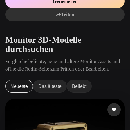
Generieren
Anwendungsfälle
KI-Bild-Remix
KI-HDRI-Generator
3D-Mesh-Editor
3D Printing
Animation
Teilen
KI-Bildverbesserer
3D-Modellsuchmaschine
Game
Automotive
KI-Texturengenerator
SVG-zu-3D-Konverter
Development
Design
Monitor 3D-Modelle
NFT Creation
E-commerce
durchsuchen
Character
VR/AR
Design
Vergleiche beliebte, neue und ältere Monitor Assets und
Metaverse
Jewelry Design
öffne die Rodin-Seite zum Prüfen oder Bearbeiten.
Mechanical
Engineering
Neueste
Das älteste
Beliebt
Plug-Ins
Blender
Unity
Unreal
Godot
Maya
3DS Max