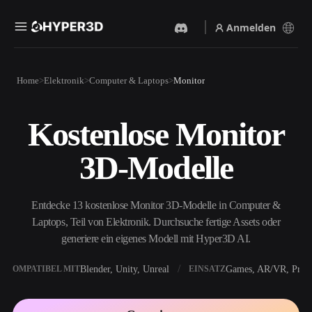
Anmelden
Produkte
Home
Elektronik
Computer & Laptops
Monitor
Funktionen
Rodin
ChatAvatar
API
Kostenlose Monitor
Bild Zu 3D
Text Zu 3D
Preise
Bild hochladen, sofort ein
Vom Text-Prompt zum 3D-
3D-Modelle
3D-Objekt erhalten.
Objekt — im Handumdrehen.
Ressourcen
KI-Bildgenerator
KI-Videogenerator
Generiere hochwertige
Erstelle Videos aus Text oder
Entdecke 13 kostenlose Monitor 3D-Modelle in Computer &
Visuals aus einem einfachen
Bildern mit KI.
Prompt.
Laptops, Teil von Elektronik. Durchsuche fertige Assets oder
Community
generiere ein eigenes Modell mit Hyper3D AI.
API
Binde unsere kreative KI in
deine App oder deinen
Blender, Unity, Unreal
Games, AR/VR, Print
KOMPATIBEL MIT
EINSATZ
Story
Forschung
Blog
Workflow ein.
OmniCraft