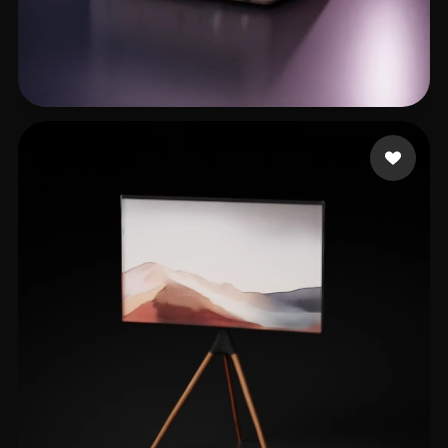
Bigda Bartłomiej
34 Likes