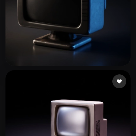
Tester456
65 Likes