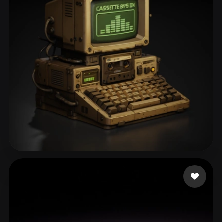
ComfyUI
21
Stile
Abstract
Anime
Cartoon
Cel-Shaded
Fantasy
Flat
Gothic
Hand-Painted
Industrial
Isometric
Low Poly
Medieval
Minimalist
Modern
Organic
Photorealistic
Pixel Art
Realistic
Retro
Stylized
ass
107 Likes
Voxel