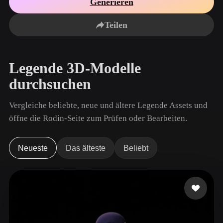
Generieren
Anwendungsfälle
KI-Bild-Remix
KI-HDRI-Generator
3D-Mesh-Editor
3D Printing
Animation
Teilen
KI-Bildverbesserer
3D-Modellsuchmaschine
Game
Automotive
KI-Texturengenerator
SVG-zu-3D-Konverter
Development
Design
Legende 3D-Modelle
NFT Creation
E-commerce
durchsuchen
Character
VR/AR
Design
Vergleiche beliebte, neue und ältere Legende Assets und
Metaverse
Jewelry Design
öffne die Rodin-Seite zum Prüfen oder Bearbeiten.
Mechanical
Engineering
Neueste
Das älteste
Beliebt
Plug-Ins
Blender
Unity
Unreal
Godot
Maya
3DS Max