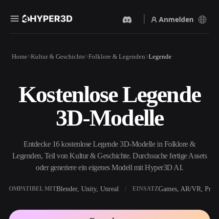
Anmelden
Produkte
Home
Kultur & Geschichte
Folklore & Legenden
Legende
Funktionen
Rodin
ChatAvatar
API
Kostenlose Legende
Bild Zu 3D
Text Zu 3D
Preise
Bild hochladen, sofort ein
Vom Text-Prompt zum 3D-
3D-Modelle
3D-Objekt erhalten.
Objekt — im Handumdrehen.
Ressourcen
KI-Bildgenerator
KI-Videogenerator
Generiere hochwertige
Erstelle Videos aus Text oder
Entdecke 16 kostenlose Legende 3D-Modelle in Folklore &
Visuals aus einem einfachen
Bildern mit KI.
Prompt.
Legenden, Teil von Kultur & Geschichte. Durchsuche fertige Assets
Community
oder generiere ein eigenes Modell mit Hyper3D AI.
API
Binde unsere kreative KI in
deine App oder deinen
Blender, Unity, Unreal
Games, AR/VR, Print
KOMPATIBEL MIT
EINSATZ
Story
Forschung
Blog
Workflow ein.
OmniCraft