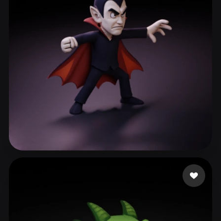
ComfyUI
21
Stile
Abstract
Anime
Cartoon
Cel-Shaded
Fantasy
Flat
Gothic
Hand-Painted
Industrial
Isometric
Low Poly
Medieval
Minimalist
Modern
Organic
Photorealistic
Pixel Art
Realistic
Retro
Stylized
mardelll
44 Likes
Voxel