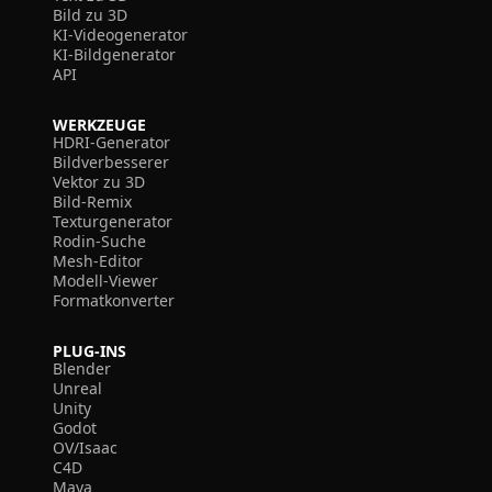
Bild zu 3D
KI-Videogenerator
KI-Bildgenerator
API
WERKZEUGE
HDRI-Generator
Bildverbesserer
Vektor zu 3D
Bild-Remix
Texturgenerator
Rodin-Suche
Mesh-Editor
Modell-Viewer
Formatkonverter
PLUG-INS
Blender
Unreal
Unity
Godot
OV/Isaac
C4D
Maya