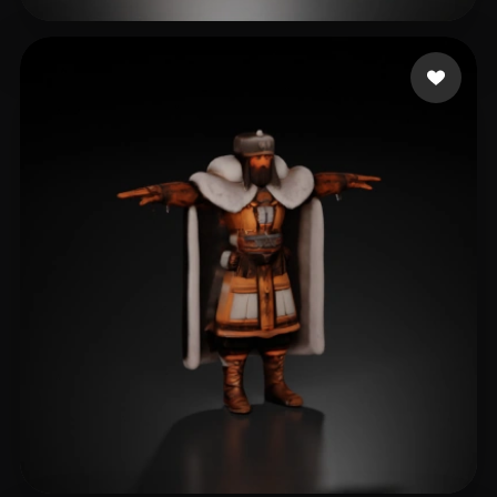
rmkforai
17 Likes