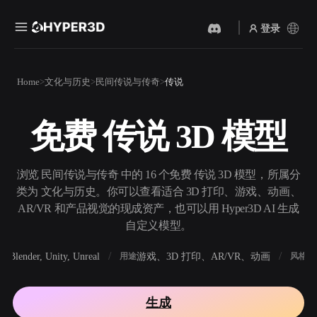
登录
产品
Home
文化与历史
民间传说与传奇
传说
功能
Rodin
ChatAvatar
API
免费 传说 3D 模型
图片转 3D
文本转 3D
定价
上传一张图片，即刻获得 3D
从文字提示到 3D 物体 ——
物体。
即刻完成。
资源
浏览 民间传说与传奇 中的 16 个免费 传说 3D 模型，所属分
AI 视频生成器
AI 图片生成器
类为 文化与历史。你可以查看适合 3D 打印、游戏、动画、
用 AI 从文字或图片创作视
用一句简单提示生成高质量
AR/VR 和产品视觉的现成资产，也可以用 Hyper3D AI 生成
频。
视觉内容。
自定义模型。
社区
API
Blender, Unity, Unreal
游戏、3D 打印、AR/VR、动画
写
软件
用途
风格
将我们的创意 AI 接入你的应
用或工作流。
故事
研究
博客
生成
OmniCraft