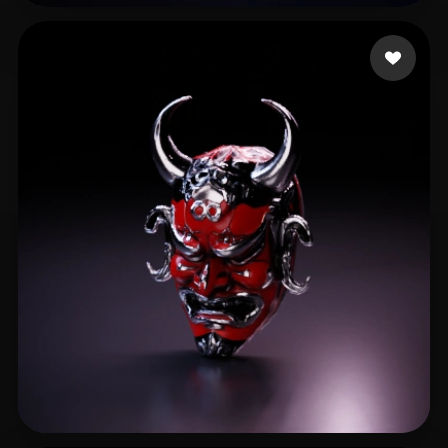
6 点赞
Hock Denis