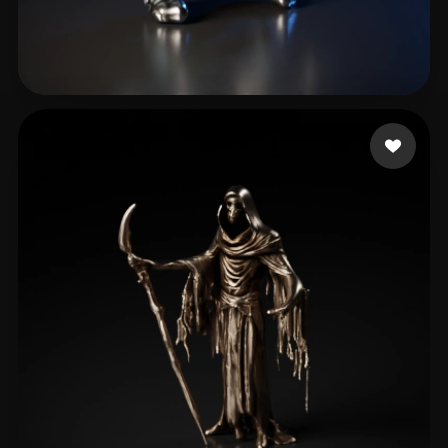
7 点赞
Moreno Esteban