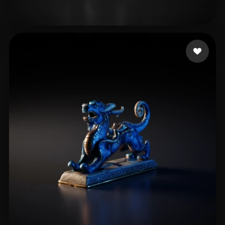
21 点赞
wenyngcar