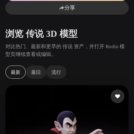
用例
AI 图像重混
AI HDRI 生成器
3D 网格 편집기
分享
3D Printing
Animation
AI 图像增强器
3D 模型搜索引擎
Game
Automotive
AI 纹理生成器
SVG 转 3D 转换器
Development
Design
浏览 传说 3D 模型
NFT Creation
E-commerce
对比热门、最新和更早的 传说 资产，并打开 Rodin 模
Character
型页继续查看或编辑。
VR/AR
Design
Metaverse
Jewelry Design
最新
最旧
流行
Mechanical
Engineering
插件
Blender
Unity
Unreal
Godot
Maya
3DS Max