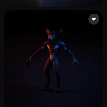
15 点赞
TRUONG Hoang Ngan