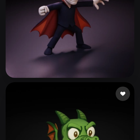
ComfyUI
21
风格
Abstract
Anime
Cartoon
Cel-Shaded
Fantasy
Flat
Gothic
Hand-Painted
Industrial
Isometric
Low Poly
Medieval
Minimalist
Modern
Organic
Photorealistic
44 点赞
mardelll
Pixel Art
Realistic
Retro
Stylized
Voxel