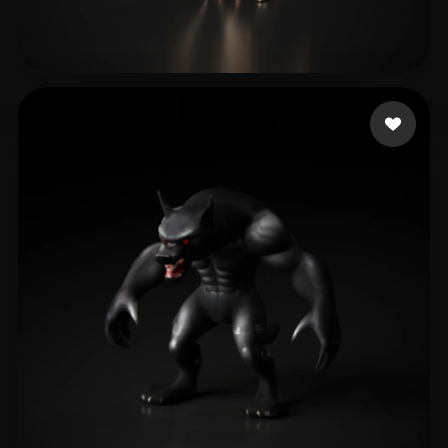
26 点赞
Arora Jatinder