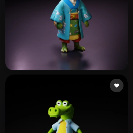
benta Keven
8 me gusta