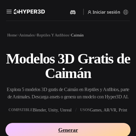
Iniciar sesión
Productos
Home
Animales
Reptiles Y Anfibios
Caimán
Funciones
Rodin
ChatAvatar
API
Modelos 3D Gratis de
Imagen A 3D
Texto A 3D
Precios
Sube una imagen y obtén un
Del prompt de texto al objeto
Caimán
objeto 3D al instante.
3D — al instante.
Recursos
Generador De Imágenes Con
Generador De Video Con IA
IA
Explora 5 modelos 3D gratis de Caimán en Reptiles y Anfibios, parte
Crea vídeos a partir de texto o
Genera imágenes de alta
imágenes con IA.
calidad a partir de un simple
de Animales. Descarga assets o genera un modelo con Hyper3D AI.
Comunidad
prompt.
Blender, Unity, Unreal
Games, AR/VR, Print
COMPATIBLE
USOS
API
Integra nuestra IA creativa en
Historia
Investigación
Blog
tu app o flujo de trabajo.
Generar
OmniCraft