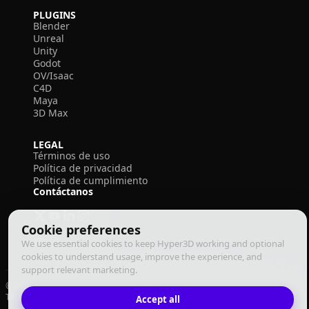
PLUGINS
Blender
Unreal
Unity
Godot
OV/Isaac
C4D
Maya
3D Max
LEGAL
Términos de uso
Política de privacidad
Política de cumplimiento
Contáctanos
Cookie preferences
We use essential cookies to keep Hyper3D working and optional
cookies to understand usage, improve the experience, and
support relevant marketing.
© 2026 Deemos Corporation. Todos los derechos reservados
Términos de Uso
Política de Privacidad
Política de Cumplimiento
Accept all
Español