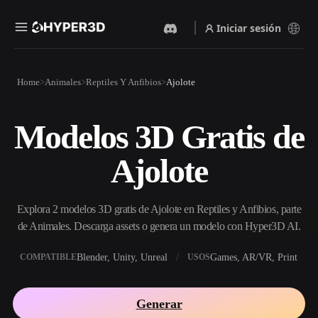
Iniciar sesión
Productos
Home
Animales
Reptiles Y Anfibios
Ajolote
Funciones
Rodin
ChatAvatar
API
Modelos 3D Gratis de
Imagen A 3D
Texto A 3D
Precios
Sube una imagen y obtén un
Del prompt de texto al objeto
Ajolote
objeto 3D al instante.
3D — al instante.
Recursos
Generador De Imágenes Con
Generador De Video Con IA
IA
Explora 2 modelos 3D gratis de Ajolote en Reptiles y Anfibios, parte
Crea vídeos a partir de texto o
Genera imágenes de alta
imágenes con IA.
calidad a partir de un simple
de Animales. Descarga assets o genera un modelo con Hyper3D AI.
Comunidad
prompt.
Blender, Unity, Unreal
Games, AR/VR, Print
COMPATIBLE
USOS
API
Integra nuestra IA creativa en
Historia
Investigación
Blog
tu app o flujo de trabajo.
Generar
OmniCraft