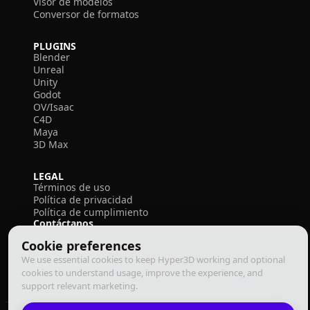
Visor de modelos
Conversor de formatos
PLUGINS
Blender
Unreal
Unity
Godot
OV/Isaac
C4D
Maya
3D Max
LEGAL
Términos de uso
Política de privacidad
Política de cumplimiento
Contáctanos
Cookie preferences
We use essential cookies to keep Hyper3D working and optional
cookies to understand usage, improve the experience, and
support relevant marketing.