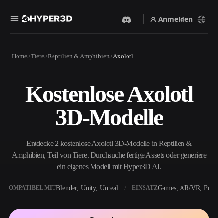
Anmelden
Produkte
Home
Tiere
Reptilien & Amphibien
Axolotl
Funktionen
Rodin
ChatAvatar
API
Kostenlose Axolotl
Bild Zu 3D
Text Zu 3D
Preise
Bild hochladen, sofort ein
Vom Text-Prompt zum 3D-
3D-Modelle
3D-Objekt erhalten.
Objekt — im Handumdrehen.
Ressourcen
KI-Bildgenerator
KI-Videogenerator
Generiere hochwertige
Erstelle Videos aus Text oder
Entdecke 2 kostenlose Axolotl 3D-Modelle in Reptilien &
Visuals aus einem einfachen
Bildern mit KI.
Prompt.
Amphibien, Teil von Tiere. Durchsuche fertige Assets oder generiere
Community
ein eigenes Modell mit Hyper3D AI.
API
Binde unsere kreative KI in
deine App oder deinen
Blender, Unity, Unreal
Games, AR/VR, Print
KOMPATIBEL MIT
EINSATZ
Story
Forschung
Blog
Workflow ein.
OmniCraft