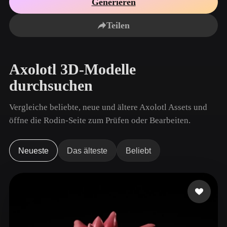
Generieren
Anwendungsfälle
KI-Bild-Remix
KI-HDRI-Generator
3D-Mesh-Editor
3D Printing
Animation
Teilen
KI-Bildverbesserer
3D-Modellsuchmaschine
Game
Automotive
KI-Texturengenerator
SVG-zu-3D-Konverter
Development
Design
Axolotl 3D-Modelle
NFT Creation
E-commerce
durchsuchen
Character
VR/AR
Design
Vergleiche beliebte, neue und ältere Axolotl Assets und
Metaverse
Jewelry Design
öffne die Rodin-Seite zum Prüfen oder Bearbeiten.
Mechanical
Engineering
Neueste
Das älteste
Beliebt
Plug-Ins
Blender
Unity
Unreal
Godot
Maya
3DS Max