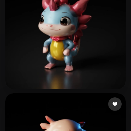
ComfyUI
21
Stile
Abstract
Anime
Cartoon
Cel-Shaded
Fantasy
Flat
Gothic
Hand-Painted
Industrial
Isometric
Low Poly
Medieval
Minimalist
Modern
Organic
Photorealistic
Pixel Art
Realistic
Retro
Stylized
Factory Concept
8 Likes
Voxel