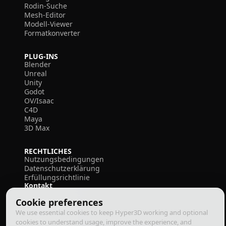
Rodin-Suche
Mesh-Editor
Modell-Viewer
Formatkonverter
PLUG-INS
Blender
Unreal
Unity
Godot
OV/Isaac
C4D
Maya
3D Max
RECHTLICHES
Nutzungsbedingungen
Datenschutzerklärung
Erfüllungsrichtlinie
Kontakt
Cookie preferences
We use essential cookies to keep Hyper3D working and optional
cookies to understand usage, improve the experience, and