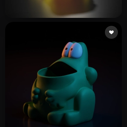
JCascadas
43 Likes