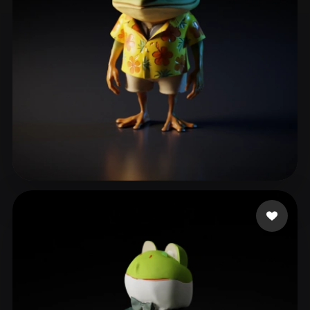
ahha
224 Likes