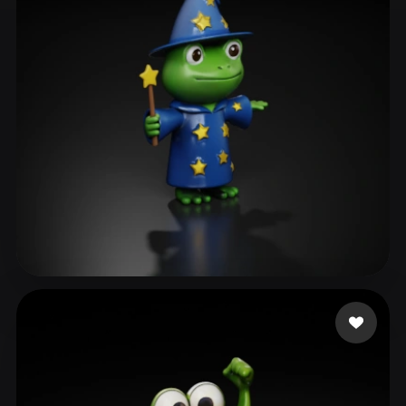
ComfyUI
21
Stile
Abstract
Anime
Cartoon
Cel-Shaded
Fantasy
Flat
Gothic
Hand-Painted
Industrial
Isometric
Low Poly
Medieval
Minimalist
Modern
Organic
Photorealistic
Pixel Art
Realistic
Retro
Stylized
Swaroop Rohit
28 Likes
Voxel