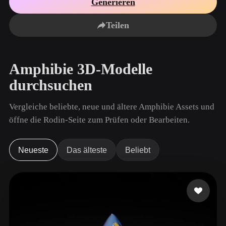
Generieren
Anwendungsfälle
KI-Bild-Remix
KI-HDRI-Generator
3D-Mesh-Editor
3D Printing
Animation
Teilen
KI-Bildverbesserer
3D-Modellsuchmaschine
Game
Automotive
KI-Texturengenerator
SVG-zu-3D-Konverter
Development
Design
Amphibie 3D-Modelle
NFT Creation
E-commerce
durchsuchen
Character
VR/AR
Design
Vergleiche beliebte, neue und ältere Amphibie Assets und
Metaverse
Jewelry Design
öffne die Rodin-Seite zum Prüfen oder Bearbeiten.
Mechanical
Engineering
Neueste
Das älteste
Beliebt
Plug-Ins
Blender
Unity
Unreal
Godot
Maya
3DS Max