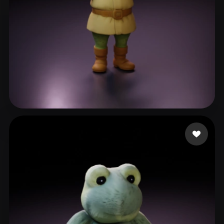
YongkangXing
236 Likes