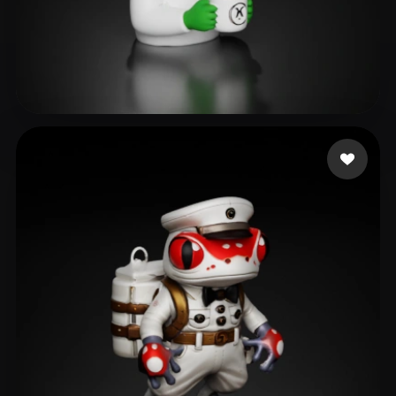
as rain as right
126 Likes