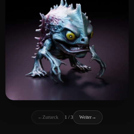
lammb lammy
14 Likes
←
Zurueck
1 / 3
Weiter
→