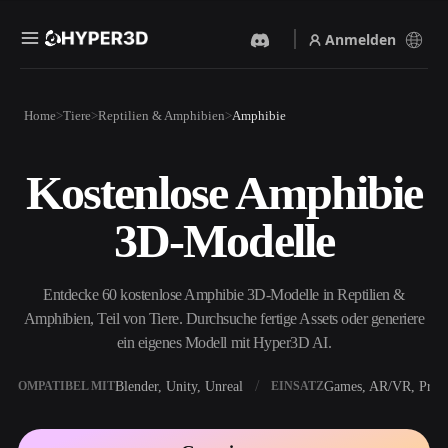
Anmelden
Produkte
Home
Tiere
Reptilien & Amphibien
Amphibie
Funktionen
Rodin
ChatAvatar
API
Kostenlose Amphibie
Bild Zu 3D
Text Zu 3D
Preise
Bild hochladen, sofort ein
Vom Text-Prompt zum 3D-
3D-Modelle
3D-Objekt erhalten.
Objekt — im Handumdrehen.
Ressourcen
KI-Bildgenerator
KI-Videogenerator
Generiere hochwertige
Erstelle Videos aus Text oder
Entdecke 60 kostenlose Amphibie 3D-Modelle in Reptilien &
Visuals aus einem einfachen
Bildern mit KI.
Prompt.
Amphibien, Teil von Tiere. Durchsuche fertige Assets oder generiere
Community
ein eigenes Modell mit Hyper3D AI.
API
Binde unsere kreative KI in
deine App oder deinen
Blender, Unity, Unreal
Games, AR/VR, Print
KOMPATIBEL MIT
EINSATZ
Story
Forschung
Blog
Workflow ein.
OmniCraft