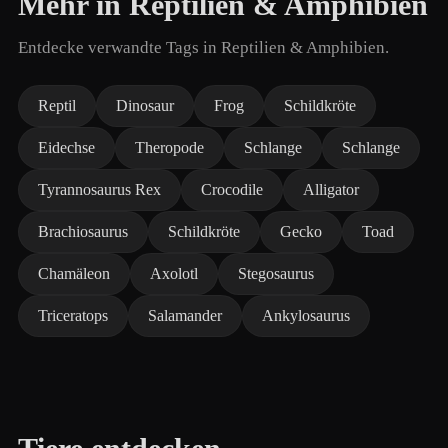
Mehr in Reptilien & Amphibien
Entdecke verwandte Tags in Reptilien & Amphibien.
Reptil
Dinosaur
Frog
Schildkröte
Eidechse
Theropode
Schlange
Schlange
Tyrannosaurus Rex
Crocodile
Alligator
Brachiosaurus
Schildkröte
Gecko
Toad
Chamäleon
Axolotl
Stegosaurus
Triceratops
Salamander
Ankylosaurus