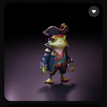
Krislow
23 Likes