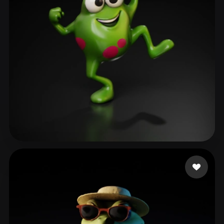
youpi fatimazahra
47 Likes