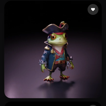
23 点赞
Krislow
52 点赞
Medina Adrian