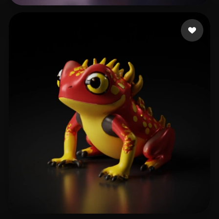
20 点赞
mariokilo