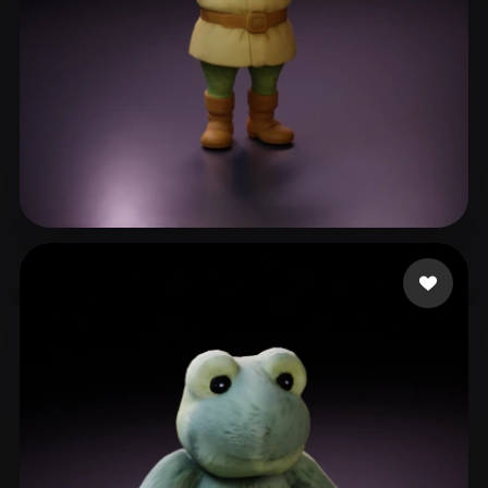
236 点赞
YongkangXing