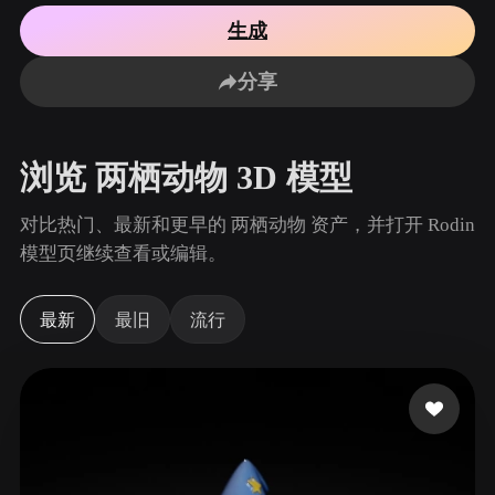
用例
AI 图像重混
AI HDRI 生成器
3D 网格 편집기
生成
3D Printing
Animation
AI 图像增强器
3D 模型搜索引擎
分享
Game
Automotive
AI 纹理生成器
SVG 转 3D 转换器
Development
Design
NFT Creation
E-commerce
浏览 两栖动物 3D 模型
Character
VR/AR
Design
对比热门、最新和更早的 两栖动物 资产，并打开 Rodin
Metaverse
Jewelry Design
模型页继续查看或编辑。
Mechanical
Engineering
最新
最旧
流行
插件
Blender
Unity
Unreal
Godot
Maya
3DS Max