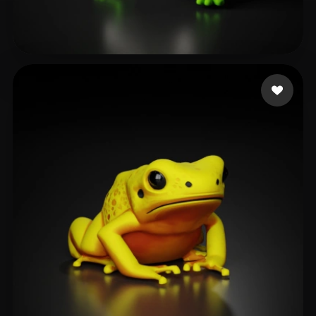
137 点赞
Ronnebaum Chad