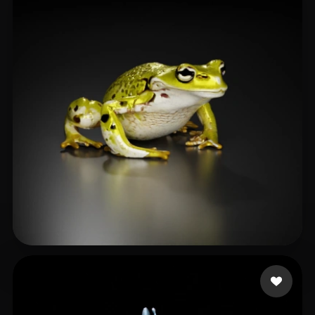
27 点赞
unrealuni