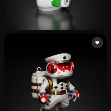
126 点赞
as rain as right