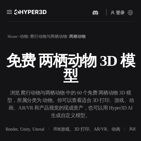
登录
产品
Home
动物
爬行动物与两栖动物
两栖动物
功能
Rodin
ChatAvatar
API
免费 两栖动物 3D 模
图片转 3D
文本转 3D
定价
上传一张图片，即刻获得 3D
从文字提示到 3D 物体 ——
型
物体。
即刻完成。
资源
AI 视频生成器
AI 图片生成器
用 AI 从文字或图片创作视
用一句简单提示生成高质量
浏览 爬行动物与两栖动物 中的 60 个免费 两栖动物 3D 模
频。
视觉内容。
型，所属分类为 动物。你可以查看适合 3D 打印、游戏、动
社区
画、AR/VR 和产品视觉的现成资产，也可以用 Hyper3D AI
API
生成自定义模型。
将我们的创意 AI 接入你的应
用或工作流。
故事
研究
博客
Blender, Unity, Unreal
游戏、3D 打印、AR/VR、动画
写
软件
用途
风格
OmniCraft