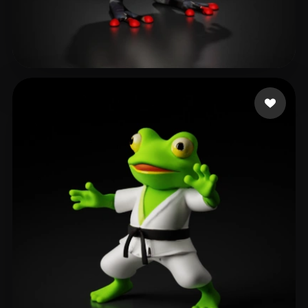
127 点赞
Misty Uhhh