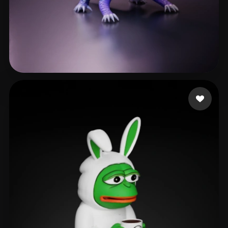
124 点赞
Willowmoon