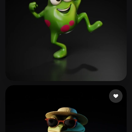
47 点赞
youpi fatimazahra