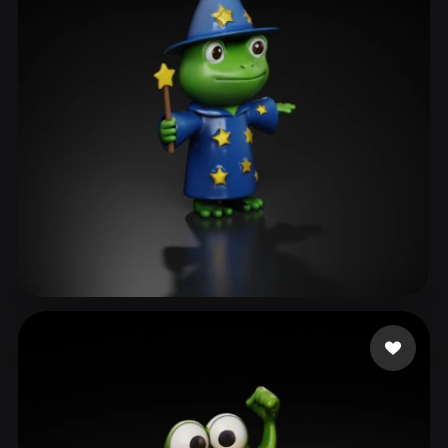
ComfyUI
21
风格
Abstract
Anime
Cartoon
Cel-Shaded
Fantasy
Flat
Gothic
Hand-Painted
Industrial
Isometric
Low Poly
Medieval
Minimalist
Modern
Organic
Photorealistic
Pixel Art
Realistic
Retro
Stylized
28 点赞
Swaroop Rohit
Voxel