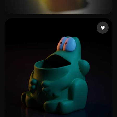
43 点赞
JCascadas