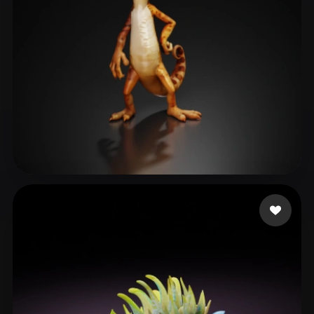
ComfyUI
21
风格
Abstract
Anime
Cartoon
Cel-Shaded
Fantasy
Flat
Gothic
Hand-Painted
Industrial
Isometric
Low Poly
Medieval
Minimalist
Modern
Organic
Photorealistic
98 点赞
Hüseynov Əzizağa
Pixel Art
Realistic
Retro
Stylized
Voxel