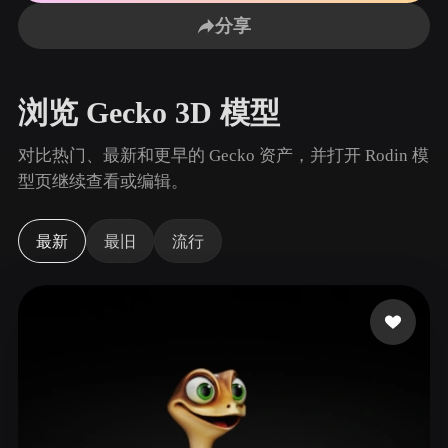
用例
AI 图像重混
AI HDRI 生成器
3D 网格 편집기
分享
3D Printing
Animation
AI 图像增强器
3D 模型搜索引擎
Game
Automotive
AI 纹理生成器
SVG 转 3D 转换器
Development
Design
浏览 Gecko 3D 模型
NFT Creation
E-commerce
对比热门、最新和更早的 Gecko 资产，并打开 Rodin 模
Character
型页继续查看或编辑。
VR/AR
Design
Metaverse
Jewelry Design
最新
最旧
流行
Mechanical
Engineering
插件
Blender
Unity
Unreal
Godot
Maya
3DS Max