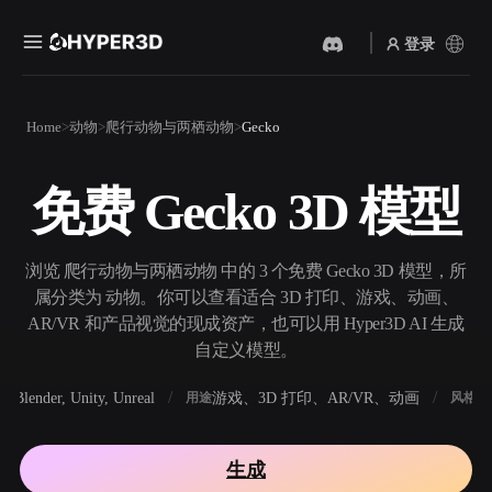
登录
产品
Home
动物
爬行动物与两栖动物
Gecko
功能
Rodin
ChatAvatar
API
免费 Gecko 3D 模型
图片转 3D
文本转 3D
定价
上传一张图片，即刻获得 3D
从文字提示到 3D 物体 ——
物体。
即刻完成。
资源
浏览 爬行动物与两栖动物 中的 3 个免费 Gecko 3D 模型，所
AI 视频生成器
AI 图片生成器
属分类为 动物。你可以查看适合 3D 打印、游戏、动画、
用 AI 从文字或图片创作视
用一句简单提示生成高质量
AR/VR 和产品视觉的现成资产，也可以用 Hyper3D AI 生成
频。
视觉内容。
自定义模型。
社区
API
Blender, Unity, Unreal
游戏、3D 打印、AR/VR、动画
写
软件
用途
风格
将我们的创意 AI 接入你的应
用或工作流。
故事
研究
博客
生成
OmniCraft