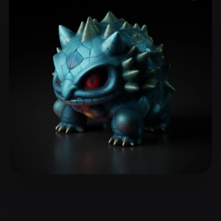
ComfyUI
21
Stile
Abstract
Anime
Cartoon
Cel-Shaded
Fantasy
Flat
Gothic
Hand-Painted
Industrial
Isometric
Low Poly
Medieval
Minimalist
Modern
Organic
Photorealistic
Pixel Art
Realistic
Retro
Stylized
Voxel
Dekel
15 Likes