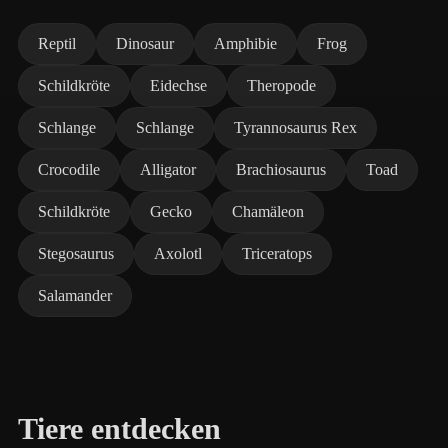
Reptil
Dinosaur
Amphibie
Frog
Schildkröte
Eidechse
Theropode
Schlange
Schlange
Tyrannosaurus Rex
Crocodile
Alligator
Brachiosaurus
Toad
Schildkröte
Gecko
Chamäleon
Stegosaurus
Axolotl
Triceratops
Salamander
Tiere entdecken