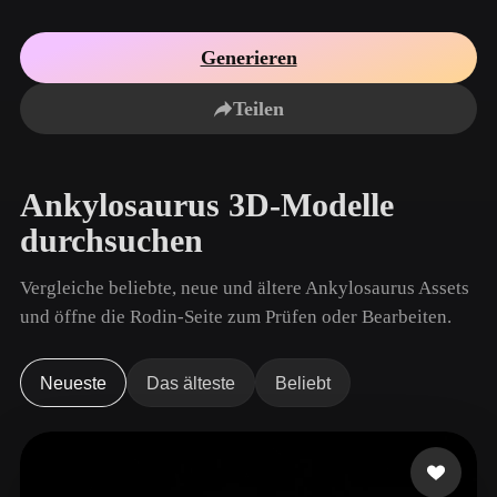
Anwendungsfälle
KI-Bild-Remix
KI-HDRI-Generator
3D-Mesh-Editor
3D Printing
Animation
Generieren
KI-Bildverbesserer
3D-Modellsuchmaschine
Game
Automotive
KI-Texturengenerator
SVG-zu-3D-Konverter
Development
Design
Teilen
NFT Creation
E-commerce
Character
Ankylosaurus 3D-Modelle
VR/AR
Design
durchsuchen
Metaverse
Jewelry Design
Vergleiche beliebte, neue und ältere Ankylosaurus Assets
Mechanical
Engineering
und öffne die Rodin-Seite zum Prüfen oder Bearbeiten.
Plug-Ins
Neueste
Das älteste
Beliebt
Blender
Unity
Unreal
Godot
Maya
3DS Max