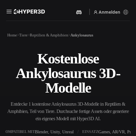
Anmelden
Produkte
Home
Tiere
Reptilien & Amphibien
Ankylosaurus
Funktionen
Rodin
ChatAvatar
API
Kostenlose
Bild Zu 3D
Text Zu 3D
Preise
Bild hochladen, sofort ein
Vom Text-Prompt zum 3D-
Ankylosaurus 3D-
3D-Objekt erhalten.
Objekt — im Handumdrehen.
Ressourcen
KI-Bildgenerator
KI-Videogenerator
Modelle
Generiere hochwertige
Erstelle Videos aus Text oder
Visuals aus einem einfachen
Bildern mit KI.
Prompt.
Community
Entdecke 1 kostenlose Ankylosaurus 3D-Modelle in Reptilien &
API
Amphibien, Teil von Tiere. Durchsuche fertige Assets oder generiere
Binde unsere kreative KI in
deine App oder deinen
ein eigenes Modell mit Hyper3D AI.
Story
Forschung
Blog
Workflow ein.
OmniCraft
Blender, Unity, Unreal
Games, AR/VR, Print
KOMPATIBEL MIT
EINSATZ