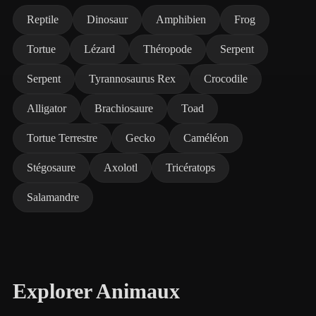
Reptile
Dinosaur
Amphibien
Frog
Tortue
Lézard
Théropode
Serpent
Serpent
Tyrannosaurus Rex
Crocodile
Alligator
Brachiosaure
Toad
Tortue Terrestre
Gecko
Caméléon
Stégosaure
Axolotl
Tricératops
Salamandre
Explorer Animaux