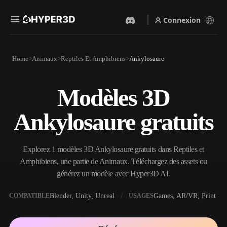
Connexion
Produits
Home
Animaux
Reptiles Et Amphibiens
Ankylosaure
Fonctionnalités
Rodin
ChatAvatar
API
Modèles 3D
Image Vers 3D
Texte Vers 3D
Tarifs
Importez une image, obtenez
Du prompt textuel à l'objet
Ankylosaure gratuits
un objet 3D instantanément.
3D — instantanément.
Ressources
Générateur D’images IA
Générateur Vidéo IA
Générez des visuels de haute
Créez des vidéos à partir de
Explorez 1 modèles 3D Ankylosaure gratuits dans Reptiles et
qualité à partir d'un simple
texte ou d'images avec l'IA.
prompt.
Amphibiens, une partie de Animaux. Téléchargez des assets ou
Communauté
générez un modèle avec Hyper3D AI.
API
Intégrez notre IA créative à
votre application ou votre
Blender, Unity, Unreal
Games, AR/VR, Print
COMPATIBLE
USAGES
Histoire
Recherche
Blog
workflow.
OmniCraft