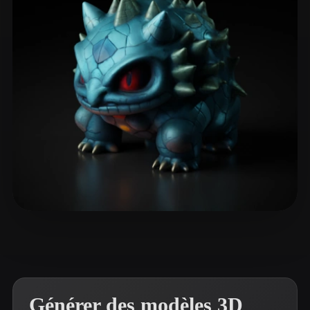
ComfyUI
21
Styles
Abstract
Anime
Cartoon
Cel-Shaded
Fantasy
Flat
Gothic
Hand-Painted
Industrial
Isometric
Low Poly
Medieval
Minimalist
Modern
Organic
Photorealistic
Pixel Art
Realistic
Retro
Stylized
Dekel
15 likes
Voxel
Générer des modèles 3D