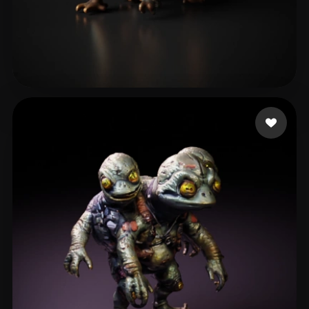
noname
37 me gusta