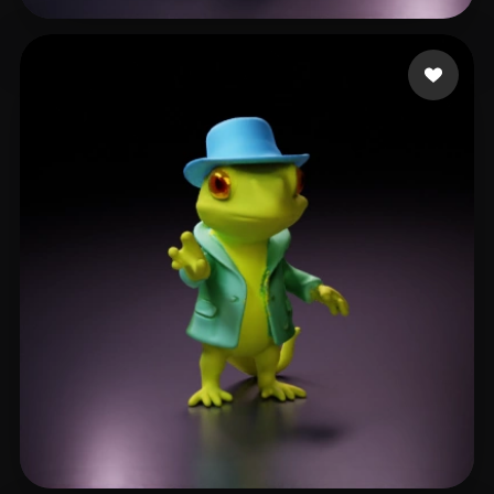
bigrael123
27 me gusta