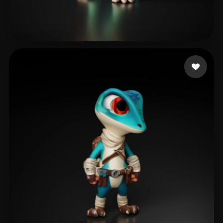
Gadgets Groo
44 me gusta