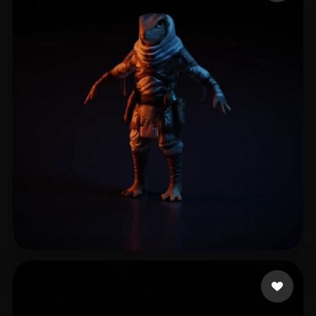
Kuznetsov Nikolai
14 me gusta