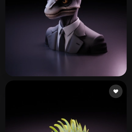
Avinash Omkar
170 me gusta