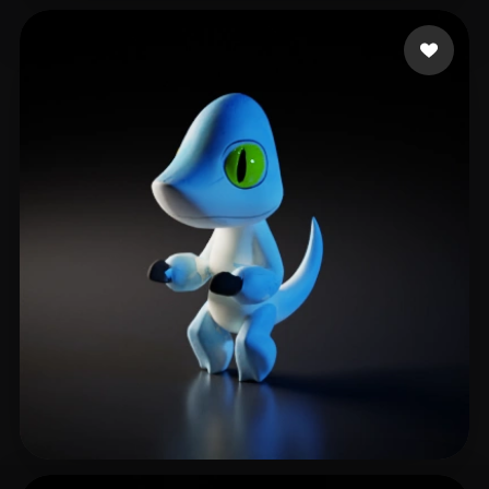
Kesharwani Devesh
14 me gusta