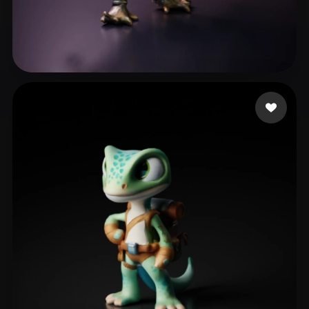
lammb lammy
17 me gusta