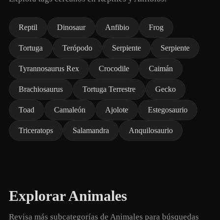
Reptil
Dinosaur
Anfibio
Frog
Tortuga
Terópodo
Serpiente
Serpiente
Tyrannosaurus Rex
Crocodile
Caimán
Brachiosaurus
Tortuga Terrestre
Gecko
Toad
Camaleón
Ajolote
Estegosaurio
Triceratops
Salamandra
Anquilosaurio
Explorar Animales
Revisa más subcategorías de Animales para búsquedas