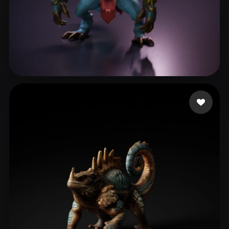
hatentea
56 me gusta