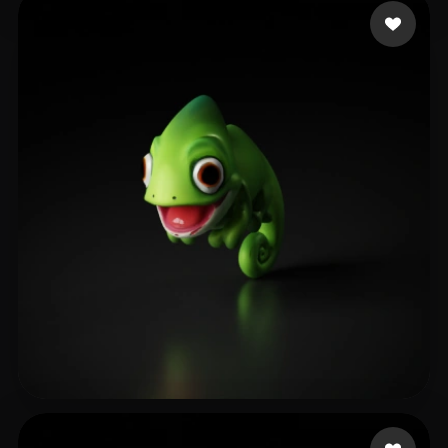
Davis Ben
8 me gusta
Katzman Jonathan
7 me gusta