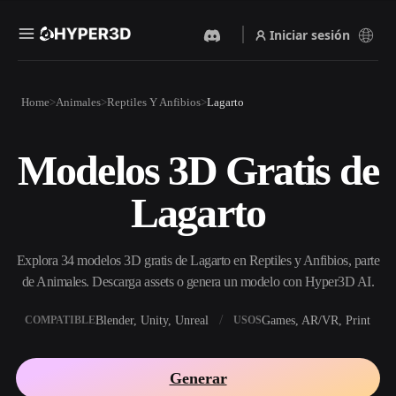
Iniciar sesión
Productos
Home
Animales
Reptiles Y Anfibios
Lagarto
Funciones
Rodin
ChatAvatar
API
Modelos 3D Gratis de
Imagen A 3D
Texto A 3D
Precios
Sube una imagen y obtén un
Del prompt de texto al objeto
Lagarto
objeto 3D al instante.
3D — al instante.
Recursos
Generador De Imágenes Con
Generador De Video Con IA
IA
Explora 34 modelos 3D gratis de Lagarto en Reptiles y Anfibios, parte
Crea vídeos a partir de texto o
Genera imágenes de alta
imágenes con IA.
calidad a partir de un simple
de Animales. Descarga assets o genera un modelo con Hyper3D AI.
Comunidad
prompt.
Blender, Unity, Unreal
Games, AR/VR, Print
COMPATIBLE
USOS
API
Integra nuestra IA creativa en
Historia
Investigación
Blog
tu app o flujo de trabajo.
Generar
OmniCraft