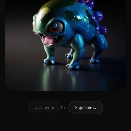
mika314
7 me gusta
←
Anterior
1 / 2
Siguiente
→