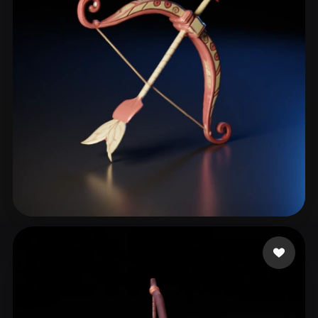
ComfyUI
21
Estilos
Abstract
Anime
Cartoon
Cel-Shaded
Fantasy
Flat
Gothic
Hand-Painted
Industrial
Isometric
Low Poly
Medieval
Minimalist
Modern
Organic
Photorealistic
Pixel Art
Realistic
Retro
Stylized
Fede Lixeiro
93 me gusta
Voxel