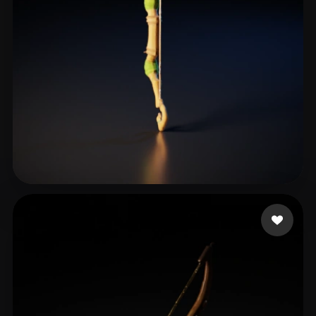
Mo yunhua
9 me gusta