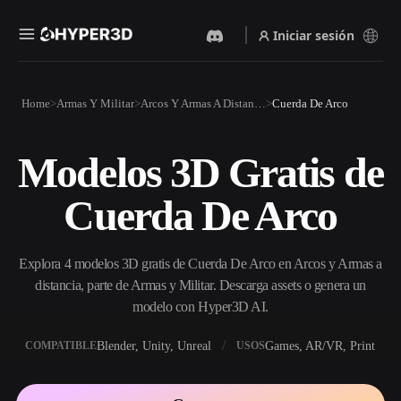
Iniciar sesión
Productos
Home
Armas Y Militar
Arcos Y Armas A Distancia
Cuerda De Arco
Funciones
Rodin
ChatAvatar
API
Modelos 3D Gratis de
Imagen A 3D
Texto A 3D
Precios
Sube una imagen y obtén un
Del prompt de texto al objeto
Cuerda De Arco
objeto 3D al instante.
3D — al instante.
Recursos
Generador De Imágenes Con
Generador De Video Con IA
IA
Explora 4 modelos 3D gratis de Cuerda De Arco en Arcos y Armas a
Crea vídeos a partir de texto o
Genera imágenes de alta
imágenes con IA.
calidad a partir de un simple
distancia, parte de Armas y Militar. Descarga assets o genera un
Comunidad
prompt.
modelo con Hyper3D AI.
API
Blender, Unity, Unreal
Games, AR/VR, Print
COMPATIBLE
USOS
Integra nuestra IA creativa en
Historia
Investigación
Blog
tu app o flujo de trabajo.
OmniCraft