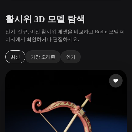
사용 사례
AI 이미지 리믹스
AI HDRI 생성기
3D 메시 편집기
3D Printing
Animation
AI 이미지 향상 도구
3D 모델 검색 엔진
활시위 3D 모델 탐색
Game
Automotive
AI 텍스처 생성기
SVG to 3D 변환기
Development
Design
인기, 신규, 이전 활시위 에셋을 비교하고 Rodin 모델 페
이지에서 확인하거나 편집하세요.
NFT Creation
E-commerce
Character
VR/AR
Design
최신
가장 오래된
인기
Metaverse
Jewelry Design
Mechanical
Engineering
플러그인
Blender
Unity
Unreal
Godot
Maya
3DS Max