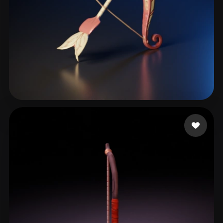
ComfyUI
21
스타일
Abstract
Anime
Cartoon
Cel-Shaded
Fantasy
Flat
Gothic
Hand-Painted
Industrial
Isometric
Low Poly
Medieval
93 좋아요
Fede Lixeiro
Minimalist
Modern
Organic
Photorealistic
Pixel Art
Realistic
Retro
Stylized
Voxel