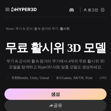
로그인
제품
Home
무기 & 군사
활 & 원거리 무기
활시위
기능
Rodin
ChatAvatar
API
무료 활시위 3D 모델
이미지를 3D로
텍스트를 3D로
요금
사진을 업로드하면 3D 오브
텍스트 프롬프트를 3D 오브
젝트를 바로 받아보세요.
젝트로 — 즉시 변환.
리소스
무기 & 군사의 활 & 원거리 무기에서 4개의 무료 활시위 3D
AI 비디오 생성기
AI 이미지 생성기
모델을 탐색하고 Hyper3D AI로 맞춤 모델도 생성하세요.
AI로 텍스트나 이미지에서
간단한 프롬프트로 고품질
영상을 만드세요.
비주얼을 생성하세요.
FBX
Blender, Unity, Unreal
Games, AR/VR, Print
R
호환
용도
스타일
커뮤니티
API
우리의 크리에이티브 AI를
생성
앱이나 워크플로에 연결하세
스토리
연구
블로그
요.
공유
OmniCraft