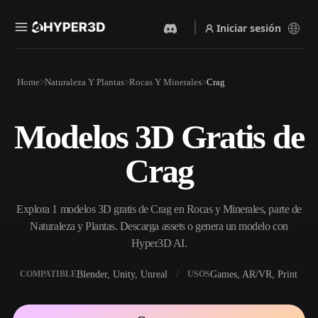
Iniciar sesión
Productos
Home
Naturaleza Y Plantas
Rocas Y Minerales
Crag
Funciones
Rodin
ChatAvatar
API
Modelos 3D Gratis de
Imagen A 3D
Texto A 3D
Precios
Sube una imagen y obtén un
Del prompt de texto al objeto
Crag
objeto 3D al instante.
3D — al instante.
Recursos
Generador De Imágenes Con
Generador De Video Con IA
IA
Explora 1 modelos 3D gratis de Crag en Rocas y Minerales, parte de
Crea vídeos a partir de texto o
Genera imágenes de alta
imágenes con IA.
calidad a partir de un simple
Naturaleza y Plantas. Descarga assets o genera un modelo con
Comunidad
prompt.
Hyper3D AI.
API
Blender, Unity, Unreal
Games, AR/VR, Print
COMPATIBLE
USOS
Integra nuestra IA creativa en
Historia
Investigación
Blog
tu app o flujo de trabajo.
OmniCraft