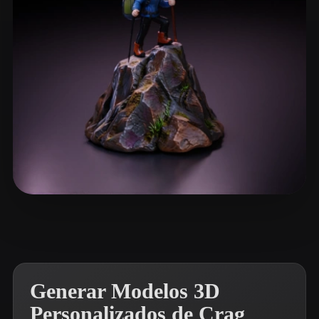
ComfyUI
21
Estilos
Abstract
Anime
Cartoon
Cel-Shaded
Fantasy
Flat
Gothic
Hand-Painted
Industrial
Isometric
Low Poly
Medieval
Minimalist
Modern
Organic
Photorealistic
948438190@qq.com
8 me gusta
Pixel Art
Realistic
Retro
Stylized
Voxel
Generar Modelos 3D
Personalizados de Crag