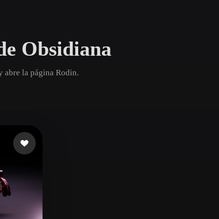
Game
n
Development
de Obsidiana
ce
VR/AR
Mechanical
y abre la página Rodin.
Engineering
ot
Maya
3DS Max
ComfyUI
oon
Cel-Shaded
Fantasy
tric
Low Poly
Medieval