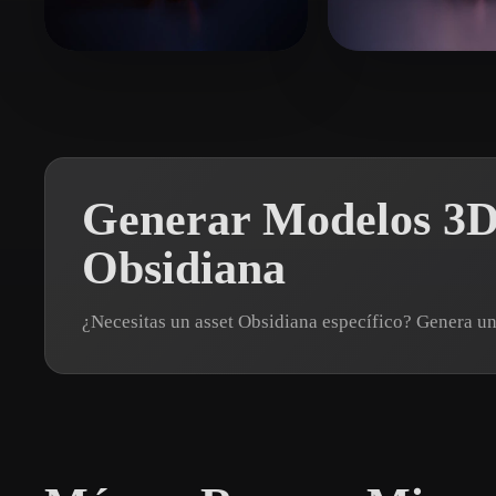
Organic
Photorealistic
Pixel
test91
10 me gusta
Avtzi Murat
13
Generar Modelos 3D
Obsidiana
¿Necesitas un asset Obsidiana específico? Genera 