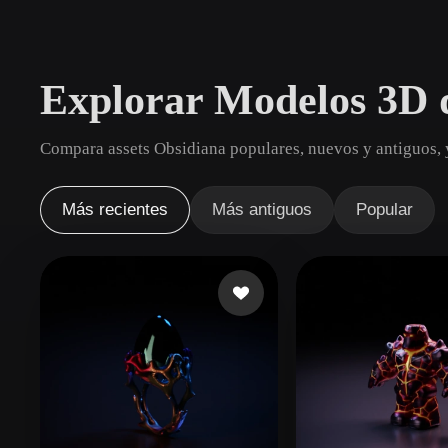
Casos De Uso
3D Printing
Animatio
Explorar Modelos 3D 
NFT Creation
E-commer
Jewelry
Metaverse
Compara assets Obsidiana populares, nuevos y antiguos, 
Design
Plug-Ins
Más recientes
Más antiguos
Popular
Blender
Unity
Unreal
God
Estilos
Abstract
Anime
Cart
Hand-Painted
Industrial
Isome