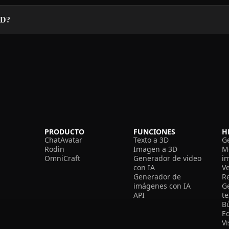
3D?
PRODUCTO
FUNCIONES
H
ChatAvatar
Texto a 3D
G
Rodin
Imagen a 3D
M
OmniCraft
Generador de video
i
con IA
V
Generador de
R
imágenes con IA
G
API
t
B
Ed
V