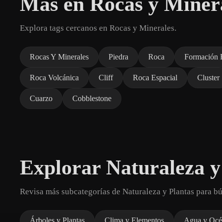
Más en Rocas y Miner
Explora tags cercanos en Rocas y Minerales.
Rocas Y Minerales
Piedra
Roca
Formación 
Roca Volcánica
Cliff
Roca Espacial
Cluster
Cuarzo
Cobblestone
Explorar Naturaleza y
Revisa más subcategorías de Naturaleza y Plantas para b
Árboles y Plantas
Clima y Elementos
Agua y Océ