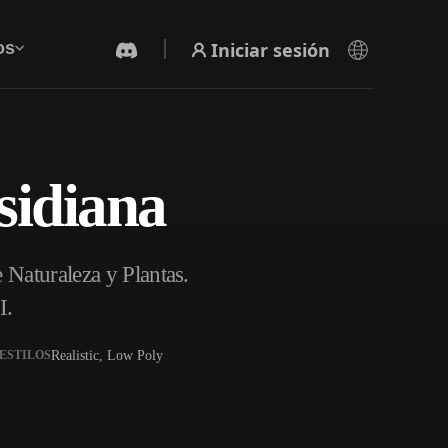
Iniciar sesión
os
sidiana
Generador De Video Con IA
Crea vídeos a partir de texto o imágenes con
IA.
 Naturaleza y Plantas.
I.
Realistic, Low Poly
ESTILOS
Editor de mallas 3D