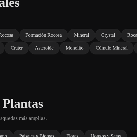
ales
Rocosa
Formación Rocosa
Mineral
Crystal
Roc
Crater
Asteroide
Monolito
Cúmulo Mineral
 Plantas
úsquedas más amplias.
ano
Paisajes y Biomas
Flores
Hongos y Setas