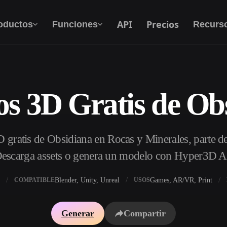
API
Precios
oductos
Funciones
Recurs
s 3D Gratis de Ob
Texto A 3D
Del prompt de texto al objeto 3D — al
instante.
gratis de Obsidiana en Rocas y Minerales, parte de
API
Integra nuestra IA creativa en tu app o flujo de
escarga assets o genera un modelo con Hyper3D A
trabajo.
Blender, Unity, Unreal
Games, AR/VR, Print
COMPATIBLE
USOS
 texturas IA
Buscador de modelos 3D
Generar
Compartir
DRI IA
Convertidor SVG a 3D