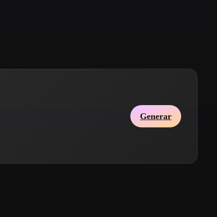
Stylized
Voxel
Generar