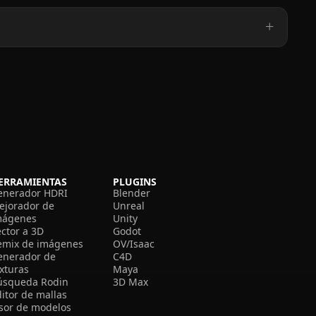
ERRAMIENTAS
PLUGINS
enerador HDRI
Blender
ejorador de
Unreal
mágenes
Unity
ector a 3D
Godot
emix de imágenes
OV/Isaac
enerador de
C4D
exturas
Maya
úsqueda Rodin
3D Max
itor de mallas
isor de modelos