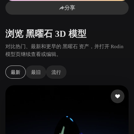
用例
AI 图像重混
AI HDRI 生成器
3D 网格 편집기
分享
3D Printing
Animation
AI 图像增强器
3D 模型搜索引擎
Game
Automotive
AI 纹理生成器
SVG 转 3D 转换器
Development
Design
浏览 黑曜石 3D 模型
NFT Creation
E-commerce
对比热门、最新和更早的 黑曜石 资产，并打开 Rodin
Character
模型页继续查看或编辑。
VR/AR
Design
Metaverse
Jewelry Design
最新
最旧
流行
Mechanical
Engineering
插件
Blender
Unity
Unreal
Godot
Maya
3DS Max