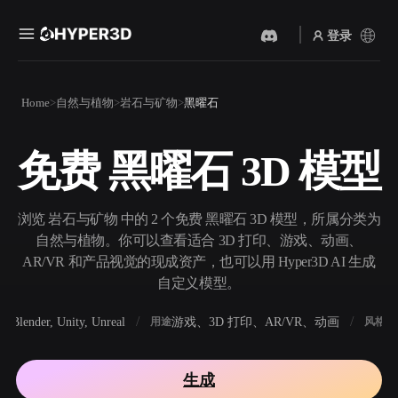
登录
产品
Home
自然与植物
岩石与矿物
黑曜石
功能
Rodin
ChatAvatar
API
免费 黑曜石 3D 模型
图片转 3D
文本转 3D
定价
上传一张图片，即刻获得 3D
从文字提示到 3D 物体 ——
物体。
即刻完成。
资源
浏览 岩石与矿物 中的 2 个免费 黑曜石 3D 模型，所属分类为
AI 视频生成器
AI 图片生成器
自然与植物。你可以查看适合 3D 打印、游戏、动画、
用 AI 从文字或图片创作视
用一句简单提示生成高质量
AR/VR 和产品视觉的现成资产，也可以用 Hyper3D AI 生成
频。
视觉内容。
自定义模型。
社区
API
Blender, Unity, Unreal
游戏、3D 打印、AR/VR、动画
写
软件
用途
风格
将我们的创意 AI 接入你的应
用或工作流。
故事
研究
博客
生成
OmniCraft