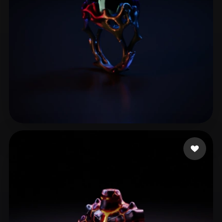
ComfyUI
21
风格
Abstract
Anime
Cartoon
Cel-Shaded
Fantasy
Flat
Gothic
Hand-Painted
Industrial
Isometric
Low Poly
Medieval
Minimalist
Modern
Organic
Photorealistic
10 点赞
test91
Pixel Art
Realistic
Retro
Stylized
Voxel