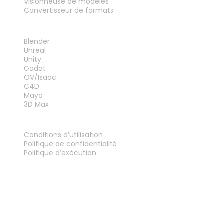
Visionneuse de modèles
Convertisseur de formats
PLUG-INS
Blender
Unreal
Unity
Godot
OV/Isaac
C4D
Maya
3D Max
MENTIONS LÉGALES
Conditions d’utilisation
Politique de confidentialité
Politique d’exécution
Contactez-nous