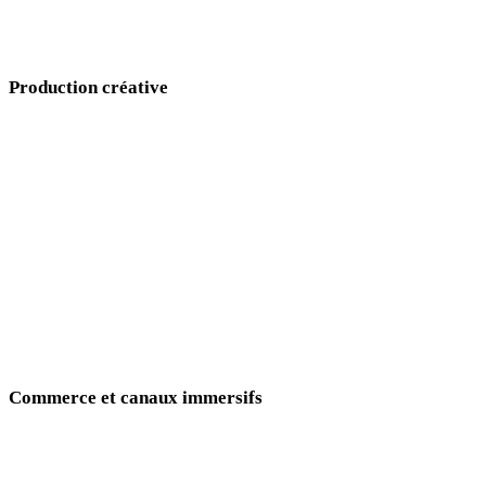
Choisissez un objectif de production, puis ouvrez la page conçue
pour ce workflow, ses formats, prompts et exemples.
Production créative
Générez personnages, props, assets prêts pour l’animation, mondes et
contenus 3D collectibles.
Game Development
Character Design
Animation
Création NFT
Commerce et canaux immersifs
Créez assets produit, bijoux, AR, VR et metaverse pour web, mobile et
marketplaces.