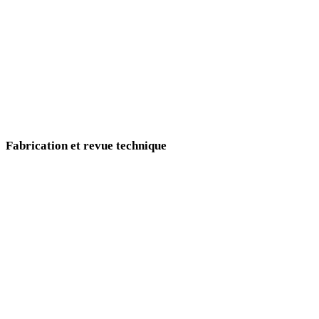
E-commerce
Design de bijoux
VR/AR
Métavers
Fabrication et revue technique
Prototypez plus vite modèles imprimables, mécaniques, automobiles et
d’ingénierie depuis images et prompts.
Impression 3D
Ingénierie mécanique
Design automobile