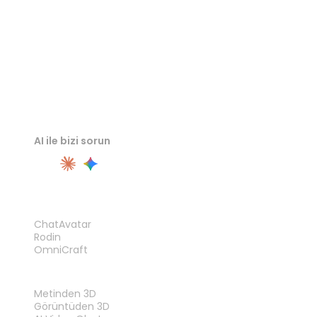
AI ile bizi sorun
ÜRÜN
ChatAvatar
Rodin
OmniCraft
ÖZELLIKLER
Metinden 3D
Görüntüden 3D