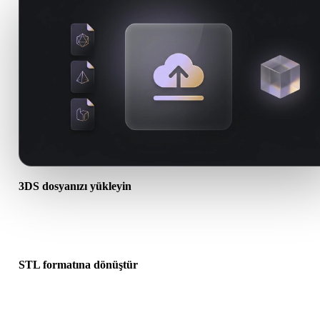
3DS dosyanızı yükleyin
Cihazınızdan bir .3DS dosyası seçin. Format doku veya ek dosyala
başvuruyorsa bunları birlikte yükleyin.
STL formatına dönüştür
Sonraki 3D, baskı, web, AR veya oyun iş akışınız için bir .STL dos
oluşturmak üzere tarayıcı dönüşümünü çalıştırın.