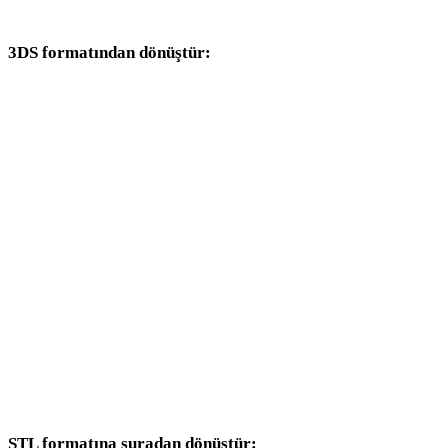
dönüşüm iş akışlarıyla devam edin.
3DS formatından dönüştür:
3DS seçicisinden kullanılabilen diğer hedef formatlar.
3DS - OBJ
3DS - FBX
3DS - USDZ
3DS - GLB
3DS - GLTF
3DS - PLY
3DS - DAE
STL formatına şuradan dönüştür: