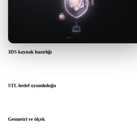
3DS kaynak hazırlığı
3DS dosyasının doğru açıldığını ve gereken malzeme, doku veya ik
ek verileri içerdiğini kontrol edin.
STL hedef uyumluluğu
STL formatının hedef uygulama, motor, dilimleyici, AR görüntüleyi
veya üretim hattı tarafından kabul edildiğini doğrulayın.
Geometri ve ölçek
Dönüştürülen sonucu ölçek, yön, mesh görünürlüğü, normaller ve
beklenen nesne sayısı açısından önizleyin.