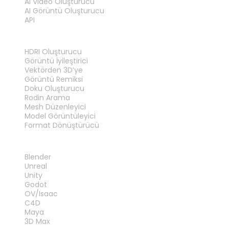
AI Video Oluşturucu
AI Görüntü Oluşturucu
API
ARAÇLAR
HDRI Oluşturucu
Görüntü İyileştirici
Vektörden 3D’ye
Görüntü Remiksi
Doku Oluşturucu
Rodin Arama
Mesh Düzenleyici
Model Görüntüleyici
Format Dönüştürücü
EKLENTILER
Blender
Unreal
Unity
Godot
OV/Isaac
C4D
Maya
3D Max