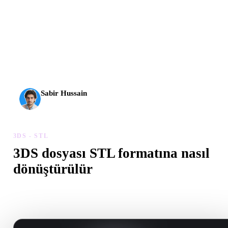
AI 3D yeni bir eşiğe ulaştı. Rodin Gen-2.5 yaklaşık 4
saniyede geometri, yaklaşık 5 saniyede tam model, 10
milyondan fazla poligon, temiz yapı ve üretime hazır çıktılar
sunuyor.
Sabir Hussain
AI ve teknoloji meraklısı
3DS - STL
3DS dosyası STL formatına nasıl
dönüştürülür
Tarayıcıda .STL dosyası oluşturmak için bu 3DS - STL iş akışını
izleyin.