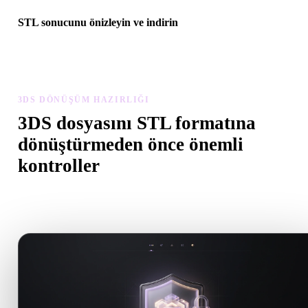
STL sonucunu önizleyin ve indirin
Dönüştürülen modeli ölçek, yön, geometri görünürlüğü ve malzem
sorunları açısından inceleyin, ardından sonucu indirin.
3DS DÖNÜŞÜM HAZIRLIĞI
3DS dosyasını STL formatına
dönüştürmeden önce önemli
kontroller
.3DS formatından .STL formatına geçerken sürprizleri önlemek içi
kontrolleri kullanın.