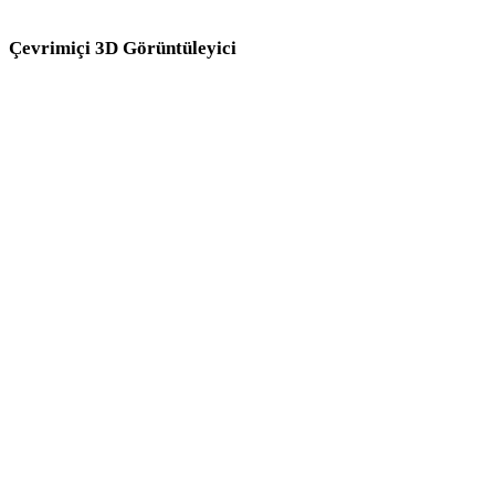
Çevrimiçi 3D Görüntüleyici
Bu dönüştürücü sayfası için seçilen sekiz sabit ilgili görüntüleyici.
STL Görüntüleyici
3DM Görüntüleyici
3DS Görüntüleyici
GLB Görüntüleyici
3MF Görüntüleyici
GLTF Görüntüleyici
PLY Görüntüleyici
DAE Görüntüleyici