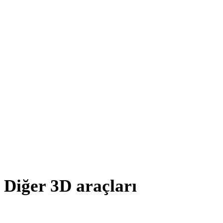
OFF - STL
AMF - STL
X - STL
BLEND - STL
GCODE - STL
PNG - STL
JPG - STL
Show 8 more
Diğer 3D araçları
Kaynak veya dönüştürülmüş varlıkları sonraki iş akışınıza aktarmada
önce ilgili çevrimiçi 3D görüntüleyicilerde inceleyin.