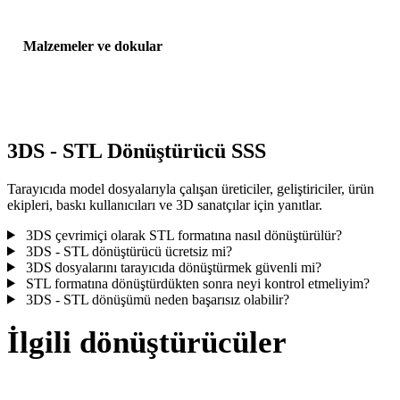
Malzemeler ve dokular
Bazı dönüşümler malzemeleri veya harici doku referanslarını
basitleştirir; yayınlamadan veya teslim etmeden önce sonucu incele
3DS - STL Dönüştürücü SSS
Tarayıcıda model dosyalarıyla çalışan üreticiler, geliştiriciler, ürün
ekipleri, baskı kullanıcıları ve 3D sanatçılar için yanıtlar.
3DS çevrimiçi olarak STL formatına nasıl dönüştürülür?
3DS - STL dönüştürücü ücretsiz mi?
3DS dosyalarını tarayıcıda dönüştürmek güvenli mi?
STL formatına dönüştürdükten sonra neyi kontrol etmeliyim?
3DS - STL dönüşümü neden başarısız olabilir?
İlgili dönüştürücüler
Desteklenen dönüştürücü sayfaları olarak çalışan 3DS ve STL