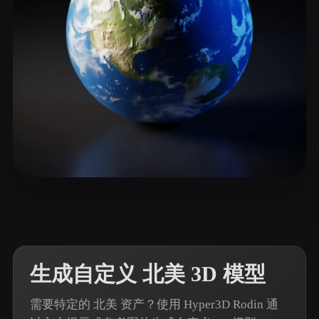
ComfyUI
21
风格
Abstract
Anime
Cartoon
Cel-Shaded
Fantasy
Flat
Gothic
Hand-Painted
Industrial
Isometric
Low Poly
Medieval
Minimalist
Modern
Organic
Photorealistic
90 点赞
Habdelmnap
Pixel Art
Realistic
Retro
Stylized
Voxel
生成自定义 北美 3D 模型
需要特定的 北美 资产？使用 Hyper3D Rodin 通