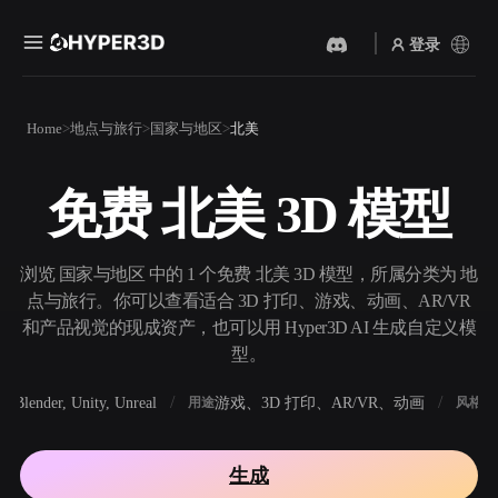
登录
产品
Home
地点与旅行
国家与地区
北美
功能
Rodin
ChatAvatar
API
免费 北美 3D 模型
图片转 3D
文本转 3D
定价
上传一张图片，即刻获得 3D
从文字提示到 3D 物体 ——
物体。
即刻完成。
资源
浏览 国家与地区 中的 1 个免费 北美 3D 模型，所属分类为 地
AI 视频生成器
AI 图片生成器
点与旅行。你可以查看适合 3D 打印、游戏、动画、AR/VR
用 AI 从文字或图片创作视
用一句简单提示生成高质量
和产品视觉的现成资产，也可以用 Hyper3D AI 生成自定义模
频。
视觉内容。
型。
社区
API
Blender, Unity, Unreal
游戏、3D 打印、AR/VR、动画
写
软件
用途
风格
将我们的创意 AI 接入你的应
用或工作流。
故事
研究
博客
生成
OmniCraft