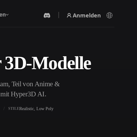
Anmelden
en
r 3D-Modelle
KI-Videogenerator
Erstelle Videos aus Text oder Bildern mit KI.
dam, Teil von Anime &
l mit Hyper3D AI.
Realistic, Low Poly
STILE
3D-Mesh-Editor