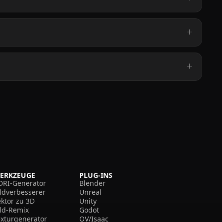
ERKZEUGE
PLUG-INS
DRI-Generator
Blender
ildverbesserer
Unreal
ektor zu 3D
Unity
ild-Remix
Godot
exturgenerator
OV/Isaac