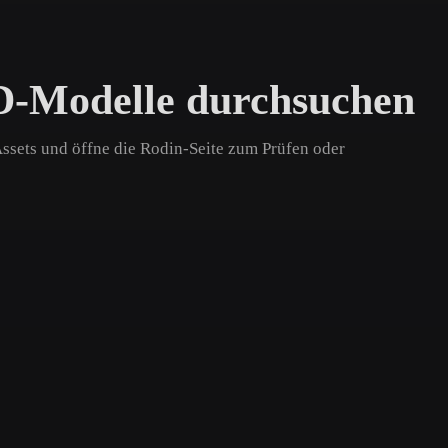
Game
n
Development
D-Modelle durchsuchen
ce
VR/AR
Mechanical
Assets und öffne die Rodin-Seite zum Prüfen oder
Engineering
ot
Maya
3DS Max
ComfyUI
oon
Cel-Shaded
Fantasy
tric
Low Poly
Medieval