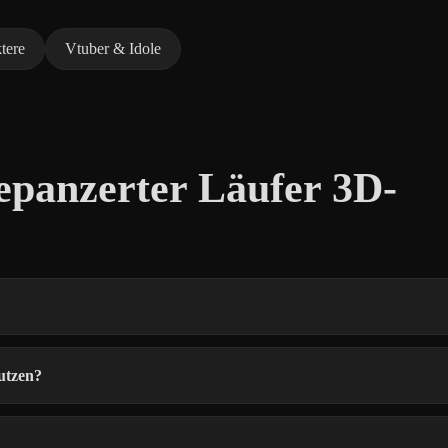
tere
Vtuber & Idole
epanzerter Läufer 3D-
utzen?
?