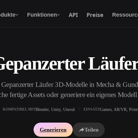
API
Preise
odukte
Funktionen
Ressourc
Gepanzerter Läufe
Text Zu 3D
Vom Text-Prompt zum 3D-Objekt — im
Handumdrehen.
e Gepanzerter Läufer 3D-Modelle in Mecha & Gun
API
Binde unsere kreative KI in deine App oder
e fertige Assets oder generiere ein eigenes Model
deinen Workflow ein.
Blender, Unity, Unreal
Games, AR/VR, Print
KOMPATIBEL MIT
EINSATZ
erator
3D-Modellsuchmaschine
Generieren
Teilen
ator
SVG-zu-3D-Konverter