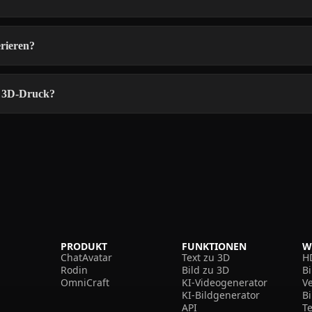
rieren?
r 3D-Druck?
PRODUKT
FUNKTIONEN
W
ChatAvatar
Text zu 3D
H
Rodin
Bild zu 3D
B
OmniCraft
KI-Videogenerator
V
KI-Bildgenerator
B
API
T