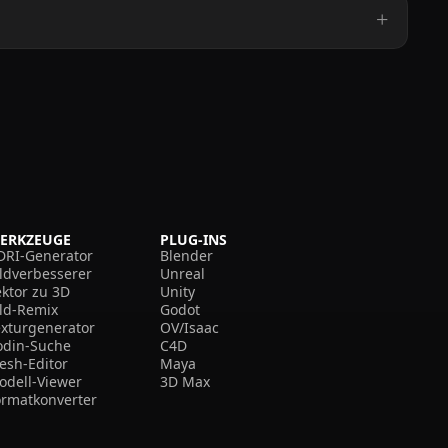
ERKZEUGE
PLUG-INS
DRI-Generator
Blender
ildverbesserer
Unreal
ektor zu 3D
Unity
ild-Remix
Godot
exturgenerator
OV/Isaac
odin-Suche
C4D
esh-Editor
Maya
odell-Viewer
3D Max
ormatkonverter