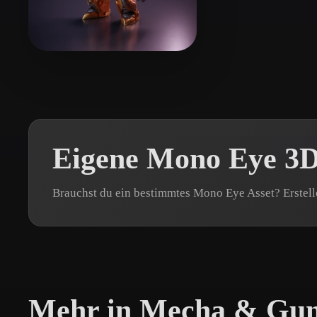
Organic
Photorealistic
Pixel
clementi lorenzo
5 Likes
Eigene Mono Eye 3D
Brauchst du ein bestimmtes Mono Eye Asset? Erstell
Mehr in Mecha & Gu