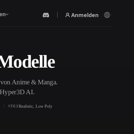
Anmelden
en
Modelle
KI-Videogenerator
Erstelle Videos aus Text oder Bildern mit KI.
l von Anime & Manga.
t Hyper3D AI.
Realistic, Low Poly
STILE
3D-Mesh-Editor