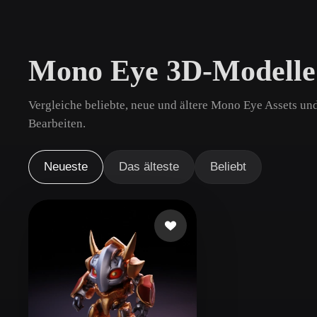
Anwendungsfälle
3D Printing
Animatio
Mono Eye 3D-Modelle
NFT Creation
E-commer
Jewelry
Metaverse
Vergleiche beliebte, neue und ältere Mono Eye Assets un
Design
Bearbeiten.
Plug-Ins
Neueste
Das älteste
Beliebt
Blender
Unity
Unreal
God
Stile
Abstract
Anime
Cart
Hand-Painted
Industrial
Isome