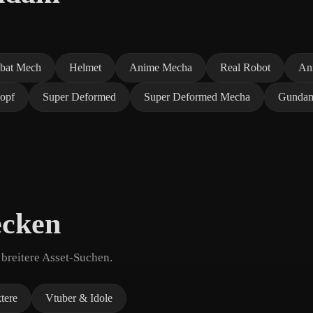
bat Mech
Helmet
Anime Mecha
Real Robot
An
opf
Super Deformed
Super Deformed Mecha
Gundam
ecken
breitere Asset-Suchen.
tere
Vtuber & Idole