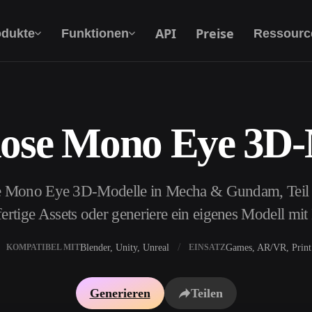
API
Preise
odukte
Funktionen
Ressourc
lose Mono Eye 3D-
Text Zu 3D
Vom Text-Prompt zum 3D-Objekt — im
Handumdrehen.
se Mono Eye 3D-Modelle in Mecha & Gundam, Tei
API
Binde unsere kreative KI in deine App oder
ertige Assets oder generiere ein eigenes Modell mi
deinen Workflow ein.
Blender, Unity, Unreal
Games, AR/VR, Print
KOMPATIBEL MIT
EINSATZ
erator
3D-Modellsuchmaschine
Generieren
Teilen
ator
SVG-zu-3D-Konverter