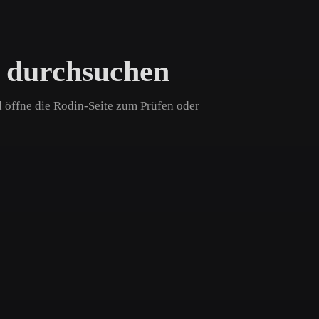
Game
n
Development
 durchsuchen
ce
VR/AR
Mechanical
d öffne die Rodin-Seite zum Prüfen oder
Engineering
ot
Maya
3DS Max
ComfyUI
oon
Cel-Shaded
Fantasy
tric
Low Poly
Medieval