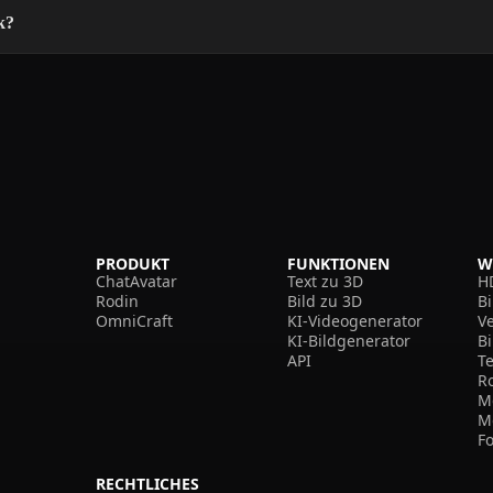
k?
PRODUKT
FUNKTIONEN
W
ChatAvatar
Text zu 3D
H
Rodin
Bild zu 3D
B
OmniCraft
KI-Videogenerator
V
KI-Bildgenerator
B
API
T
R
M
M
F
RECHTLICHES