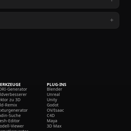
ERKZEUGE
PLUG-INS
DRI-Generator
Blender
ildverbesserer
Unreal
ektor zu 3D
Unity
ild-Remix
Godot
exturgenerator
OV/Isaac
odin-Suche
C4D
esh-Editor
Maya
odell-Viewer
3D Max