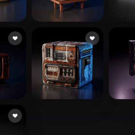
 Art
Realistic
Retro
amed
113 Likes
Rostami Kolsoom
130 Likes
yuuw
kes
Rohrberg Max
10 Likes
512 D