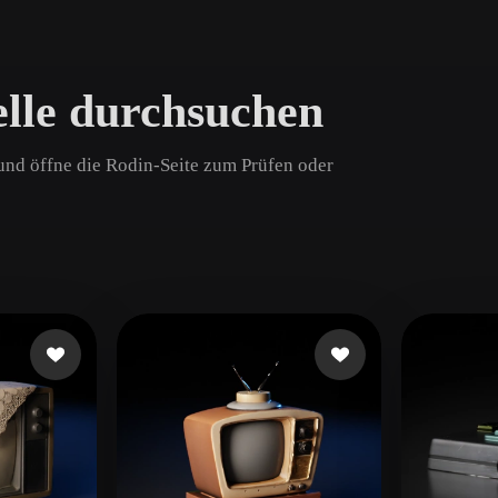
Game
n
Development
lle durchsuchen
ce
VR/AR
Mechanical
 und öffne die Rodin-Seite zum Prüfen oder
Engineering
ot
Maya
3DS Max
ComfyUI
oon
Cel-Shaded
Fantasy
tric
Low Poly
Medieval