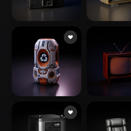
Organic
Photorealistic
Pixel
lrlrlr26_
50 Likes
Touahria Moh
社 Dmitry
misi
30 Likes
11 Li