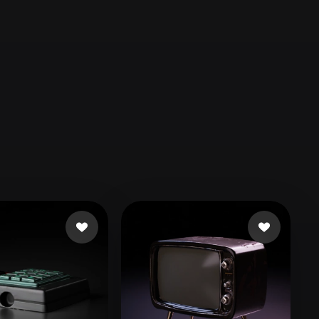
Automotive
Design
Character
Design
21
Flat
Gothic
Minimalist
Modern