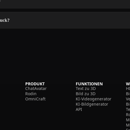
?
ruck?
PRODUKT
FUNKTIONEN
W
ChatAvatar
Text zu 3D
H
Rodin
Bild zu 3D
B
OmniCraft
KI-Videogenerator
V
KI-Bildgenerator
B
API
T
R
M
M