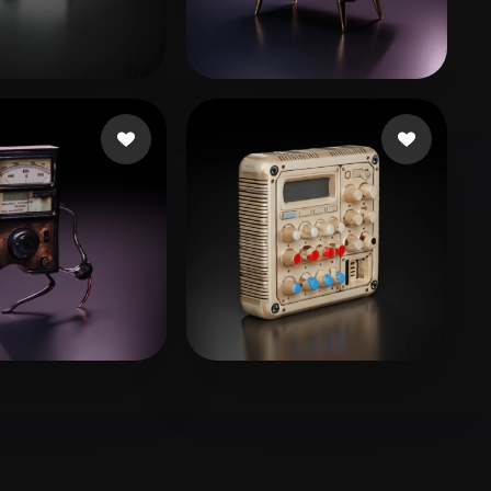
Stylized
Voxel
1234
15 Likes
animation 3d
61 Likes
igital
7 Likes
Kuznetsov Nikolai
14 Likes