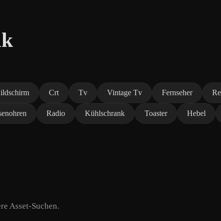
ik
ildschirm
Crt
Tv
Vintage Tv
Fernseher
Re
senohren
Radio
Kühlschrank
Toaster
Hebel
ere Asset-Suchen.