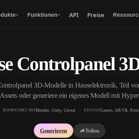
API
Preise
odukte
Funktionen
Ressourc
se Controlpanel 3
Text Zu 3D
Vom Text-Prompt zum 3D-Objekt — im
Handumdrehen.
ontrolpanel 3D-Modelle in Hauselektronik, Teil v
API
Binde unsere kreative KI in deine App oder
e Assets oder generiere ein eigenes Modell mit Hype
deinen Workflow ein.
Blender, Unity, Unreal
Games, AR/VR, Print
KOMPATIBEL MIT
EINSATZ
erator
3D-Modellsuchmaschine
Generieren
Teilen
ator
SVG-zu-3D-Konverter