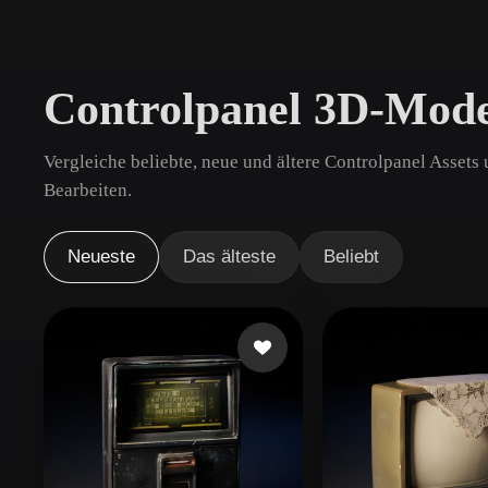
Anwendungsfälle
3D Printing
Animatio
Controlpanel 3D-Mode
NFT Creation
E-commer
Jewelry
Metaverse
Vergleiche beliebte, neue und ältere Controlpanel Assets
Design
Bearbeiten.
Plug-Ins
Neueste
Das älteste
Beliebt
Blender
Unity
Unreal
God
Stile
Abstract
Anime
Cart
Hand-Painted
Industrial
Isome