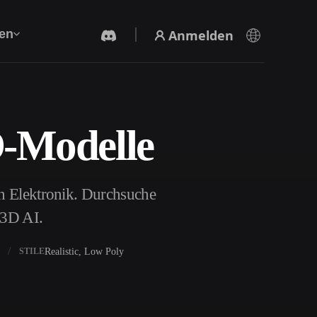
Anmelden
en
D-Modelle
KI-Videogenerator
Erstelle Videos aus Text oder Bildern mit KI.
on Elektronik. Durchsuche
r3D AI.
Realistic, Low Poly
STILE
3D-Mesh-Editor