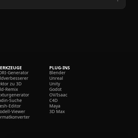
ERKZEUGE
PLUG-INS
DRI-Generator
Blender
ildverbesserer
Unreal
ektor zu 3D
Unity
ild-Remix
Godot
exturgenerator
OV/Isaac
odin-Suche
C4D
esh-Editor
Maya
odell-Viewer
3D Max
ormatkonverter