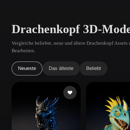
Anwendungsfälle
3D Printing
Animatio
Drachenkopf 3D-Mode
NFT Creation
E-commer
Jewelry
Metaverse
Vergleiche beliebte, neue und ältere Drachenkopf Assets
Design
Bearbeiten.
Plug-Ins
Neueste
Das älteste
Beliebt
Blender
Unity
Unreal
God
Stile
Abstract
Anime
Cart
Hand-Painted
Industrial
Isome