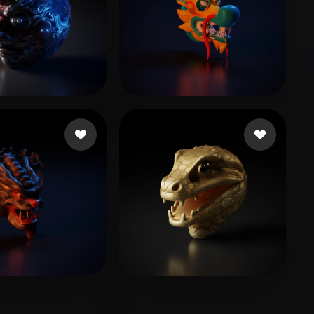
inWen
6 Likes
sc
2 Likes
er Different
8 Likes
dukem001
5 Likes