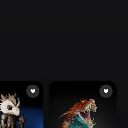
Automotive
Design
Character
Design
21
Flat
Gothic
Minimalist
Modern