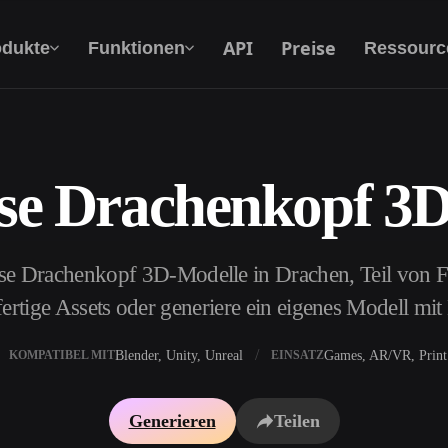
API
Preise
odukte
Funktionen
Ressourc
se Drachenkopf 3
Text Zu 3D
Vom Text-Prompt zum 3D-Objekt — im
Handumdrehen.
se Drachenkopf 3D-Modelle in Drachen, Teil von 
API
Binde unsere kreative KI in deine App oder
ertige Assets oder generiere ein eigenes Modell mi
deinen Workflow ein.
Blender, Unity, Unreal
Games, AR/VR, Print
KOMPATIBEL MIT
EINSATZ
erator
3D-Modellsuchmaschine
Generieren
Teilen
ator
SVG-zu-3D-Konverter