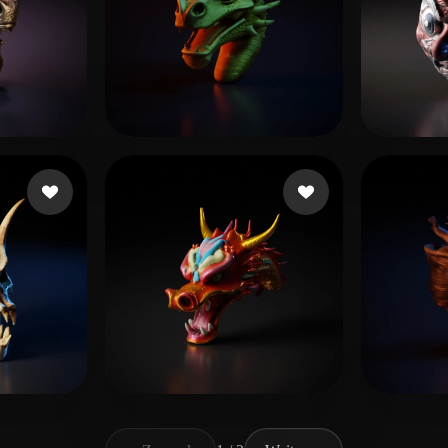
kes
Gracia
22 Likes
He Q
Likes
kucher maks
11 Likes
Think