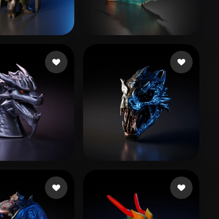
Stylized
Voxel
rio Maxwell
185 Likes
tangbohu
29 Likes
gua Miguel
41 Likes
lammb lammy
23 Likes