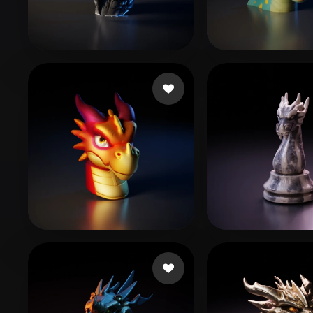
Organic
Photorealistic
Pixel
Xu Henry
54 Likes
Alík
73 Likes
Фадеев Павел
16 Likes
chang raven
35