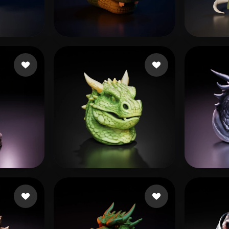
 Art
Realistic
Retro
bhagat kaushal
19 Likes
Grego
 Likes
Sstevee40
14 Likes
Pania