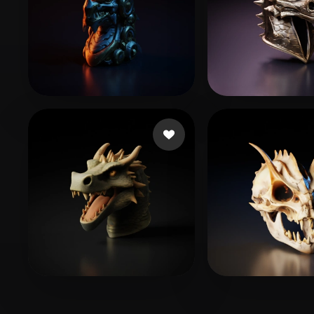
Chalakov Peter
12 Likes
unrealuni
23 Li
Dogg Diamond
22 Likes
YegorTsyba
27 