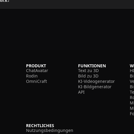
ruck?
PRODUKT
FUNKTIONEN
W
ChatAvatar
Text zu 3D
H
Rodin
Bild zu 3D
B
OmniCraft
KI-Videogenerator
V
KI-Bildgenerator
B
API
T
R
M
M
F
RECHTLICHES
Nutzungsbedingungen