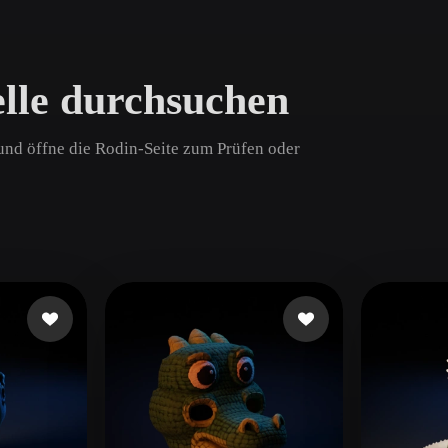
Game
n
Development
lle durchsuchen
ce
VR/AR
Mechanical
 und öffne die Rodin-Seite zum Prüfen oder
Engineering
ot
Maya
3DS Max
ComfyUI
oon
Cel-Shaded
Fantasy
tric
Low Poly
Medieval