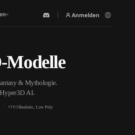
Anmelden
en
D-Modelle
KI-Videogenerator
Erstelle Videos aus Text oder Bildern mit KI.
Fantasy & Mythologie.
t Hyper3D AI.
Realistic, Low Poly
STILE
3D-Mesh-Editor