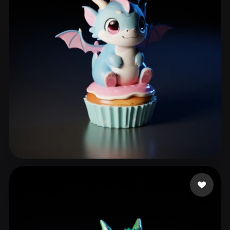
926298170
265 Likes