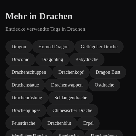
Mehr in Drachen
Entdecke verwandte Tags in Drachen.
Dragon
Horned Dragon
Geflügelter Drache
Draconic
Dragonling
Babydrache
Drachenschuppen
Drachenkopf
Dragon Bust
Drachenstatue
Drachenwappen
Ostdrache
Drachenrüstung
Schlangendrache
Drachenjunges
Chinesischer Drache
Feuerdrache
Drachenblut
Erpel
Westlicher Drache
Seedrache
Drachenfeuer