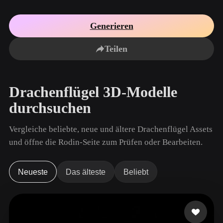
Anwendungsfälle
KI-Bild-Remix
KI-HDRI-Generator
3D-Mesh-Editor
3D Printing
Animation
Generieren
KI-Bildverbesserer
3D-Modellsuchmaschine
Game
Automotive
KI-Texturengenerator
SVG-zu-3D-Konverter
Development
Design
Teilen
NFT Creation
E-commerce
Character
Drachenflügel 3D-Modelle
VR/AR
Design
durchsuchen
Metaverse
Jewelry Design
Vergleiche beliebte, neue und ältere Drachenflügel Assets
Mechanical
Engineering
und öffne die Rodin-Seite zum Prüfen oder Bearbeiten.
Plug-Ins
Neueste
Das älteste
Beliebt
Blender
Unity
Unreal
Godot
Maya
3DS Max