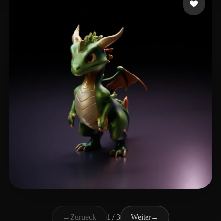
Ân Hoai
11 Likes
←
Zurueck
1 / 3
Weiter
→