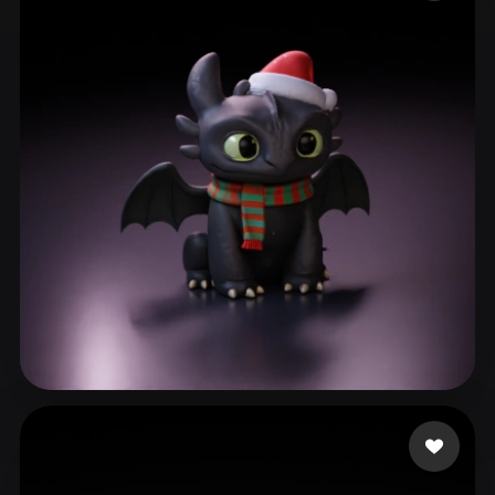
ComfyUI
21
Stile
Abstract
Anime
Cartoon
Cel-Shaded
Fantasy
Flat
Gothic
Hand-Painted
Industrial
Isometric
Low Poly
Medieval
Minimalist
Modern
Organic
Photorealistic
Pixel Art
Realistic
Retro
Stylized
Voxel
Demetrio Luan
355 Likes