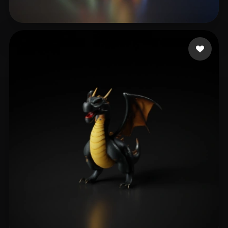
NJsalubrious
13 Likes