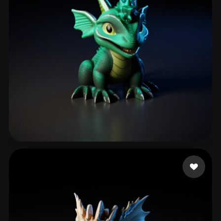
shartu
87 Likes