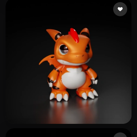
Yoo Serge
12 Likes
Killsy
15 Likes