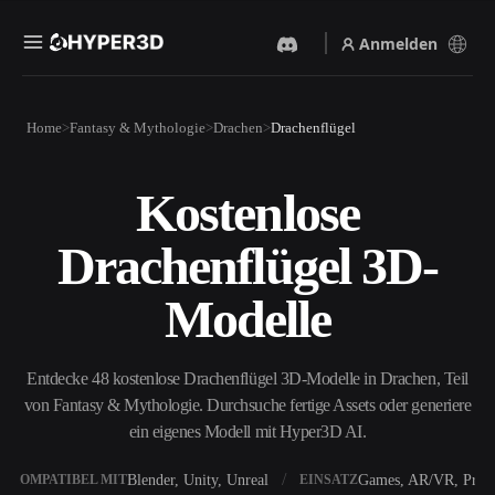
Anmelden
Produkte
Home
Fantasy & Mythologie
Drachen
Drachenflügel
Funktionen
Rodin
ChatAvatar
API
Kostenlose
Bild Zu 3D
Text Zu 3D
Preise
Bild hochladen, sofort ein
Vom Text-Prompt zum 3D-
Drachenflügel 3D-
3D-Objekt erhalten.
Objekt — im Handumdrehen.
Ressourcen
KI-Bildgenerator
KI-Videogenerator
Modelle
Generiere hochwertige
Erstelle Videos aus Text oder
Visuals aus einem einfachen
Bildern mit KI.
Prompt.
Community
Entdecke 48 kostenlose Drachenflügel 3D-Modelle in Drachen, Teil
API
von Fantasy & Mythologie. Durchsuche fertige Assets oder generiere
Binde unsere kreative KI in
deine App oder deinen
ein eigenes Modell mit Hyper3D AI.
Story
Forschung
Blog
Workflow ein.
OmniCraft
Blender, Unity, Unreal
Games, AR/VR, Print
KOMPATIBEL MIT
EINSATZ