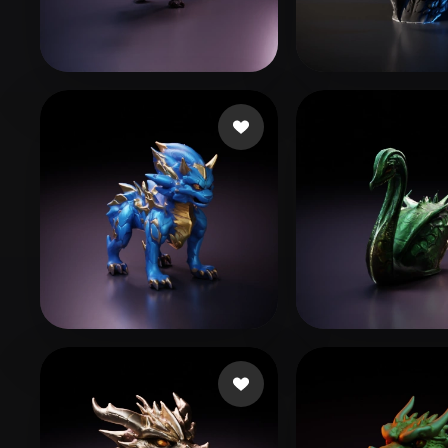
Organic
Photorealistic
Pixel
Syu Edgar
3 Likes
Xu Henry
54 Li
Camargo Bruuno
42 Likes
bazmod
9 Likes