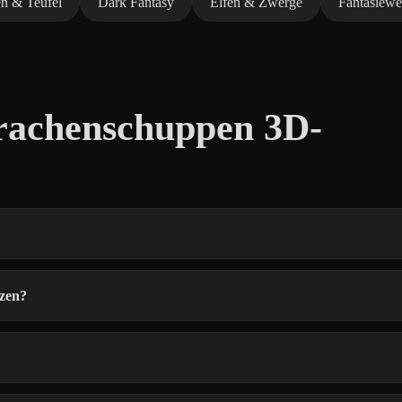
n & Teufel
Dark Fantasy
Elfen & Zwerge
Fantasiewe
rachenschuppen 3D-
zen?