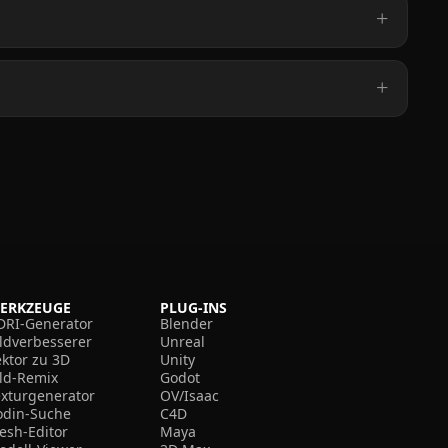
ERKZEUGE
PLUG-INS
DRI-Generator
Blender
ildverbesserer
Unreal
ektor zu 3D
Unity
ild-Remix
Godot
exturgenerator
OV/Isaac
odin-Suche
C4D
esh-Editor
Maya