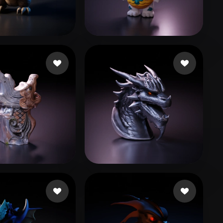
Stylized
Voxel
anxing666
231 Likes
lingyi
69 Likes
huting258
10 Likes
Paniagua Miguel
41 Likes