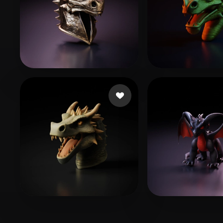
unrealuni
23 Likes
Gracia
22 Likes
Dogg Diamond
22 Likes
Isip Kathang
10