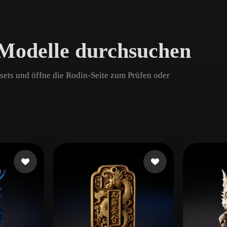
Game
n
Development
Modelle durchsuchen
ce
VR/AR
Mechanical
sets und öffne die Rodin-Seite zum Prüfen oder
Engineering
ot
Maya
3DS Max
ComfyUI
oon
Cel-Shaded
Fantasy
tric
Low Poly
Medieval