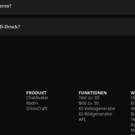
ieren?
3D-Druck?
PRODUKT
FUNKTIONEN
W
ChatAvatar
Text zu 3D
H
Rodin
Bild zu 3D
B
OmniCraft
KI-Videogenerator
V
KI-Bildgenerator
B
API
T
R
M