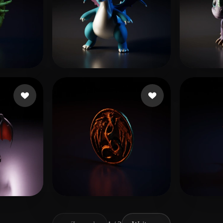
santos lima Rubens
22 Likes
Arte 
 Likes
vit fk
16 Likes
Brian