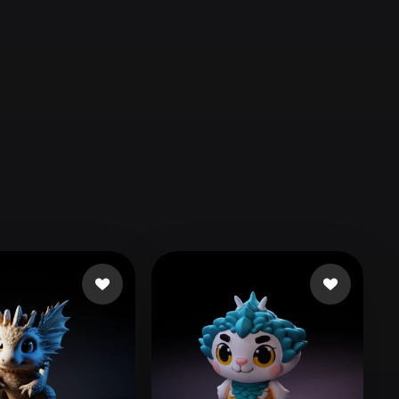
Automotive
Design
Character
Design
21
Flat
Gothic
Minimalist
Modern