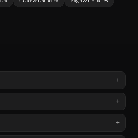
lten
Götter & Gottheiten
Engel & Göttliches