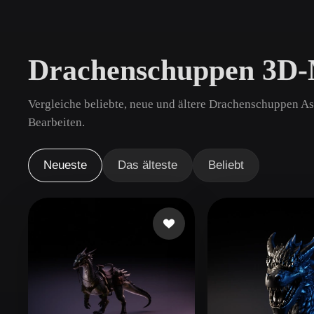
Anwendungsfälle
3D Printing
Animatio
Drachenschuppen 3D-
NFT Creation
E-commer
Jewelry
Metaverse
Vergleiche beliebte, neue und ältere Drachenschuppen As
Design
Bearbeiten.
Plug-Ins
Neueste
Das älteste
Beliebt
Blender
Unity
Unreal
God
Stile
Abstract
Anime
Cart
Hand-Painted
Industrial
Isome