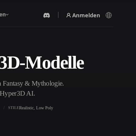
Anmelden
en
 3D-Modelle
KI-Videogenerator
Erstelle Videos aus Text oder Bildern mit KI.
n Fantasy & Mythologie.
t Hyper3D AI.
Realistic, Low Poly
STILE
3D-Mesh-Editor