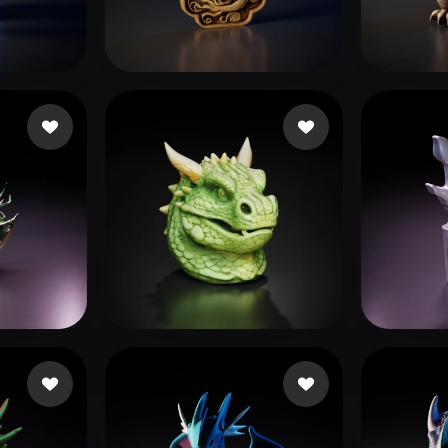
 Art
Realistic
Retro
kes
jingaojin1984
156 Likes
shiti
Sstevee40
14 Likes
xiaoc