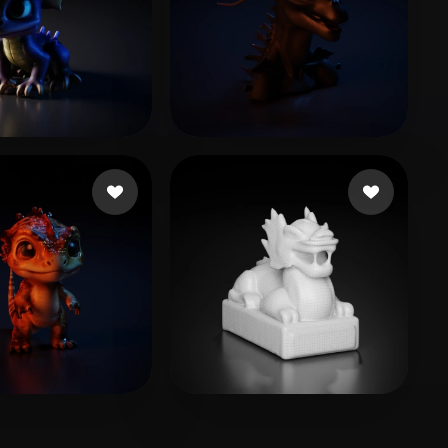
Final Acrinox
13 Likes
Tomlin George
2 Likes
 Void
9 Likes
Xie Lin
9 Likes