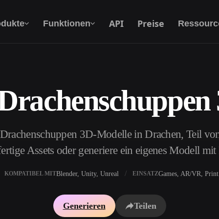
API
Preise
odukte
Funktionen
Ressourc
 Drachenschuppen
Text Zu 3D
Vom Text-Prompt zum 3D-Objekt — im
Handumdrehen.
 Drachenschuppen 3D-Modelle in Drachen, Teil vo
API
Binde unsere kreative KI in deine App oder
ertige Assets oder generiere ein eigenes Modell mi
deinen Workflow ein.
Blender, Unity, Unreal
Games, AR/VR, Print
KOMPATIBEL MIT
EINSATZ
erator
3D-Modellsuchmaschine
Generieren
Teilen
ator
SVG-zu-3D-Konverter