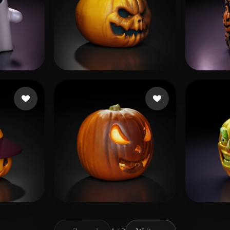
Anderson Christopher
135 Likes
Print
09 Likes
mnjhnygnga
32 Likes
Ronn