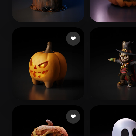
Organic
Photorealistic
Pixel
Boo
14 Likes
Nising Nedrum
Tunks
101 Likes
hkjl;
78 Likes