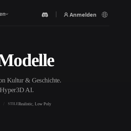
Anmelden
en
-Modelle
KI-Videogenerator
Erstelle Videos aus Text oder Bildern mit KI.
on Kultur & Geschichte.
t Hyper3D AI.
Realistic, Low Poly
STILE
3D-Mesh-Editor