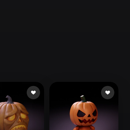
Automotive
Design
Character
Design
21
Flat
Gothic
Minimalist
Modern