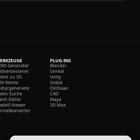
ERKZEUGE
PLUG-INS
DRI-Generator
Blender
ildverbesserer
Unreal
ektor zu 3D
Unity
ild-Remix
Godot
exturgenerator
OV/Isaac
odin-Suche
C4D
esh-Editor
Maya
odell-Viewer
3D Max
ormatkonverter