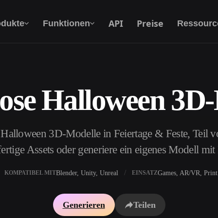
API
Preise
odukte
Funktionen
Ressourc
ose Halloween 3D
Text Zu 3D
Vom Text-Prompt zum 3D-Objekt — im
Handumdrehen.
 Halloween 3D-Modelle in Feiertage & Feste, Teil v
API
Binde unsere kreative KI in deine App oder
ertige Assets oder generiere ein eigenes Modell mi
deinen Workflow ein.
Blender, Unity, Unreal
Games, AR/VR, Print
KOMPATIBEL MIT
EINSATZ
erator
3D-Modellsuchmaschine
Generieren
Teilen
ator
SVG-zu-3D-Konverter