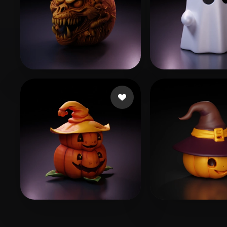
Alu Jeff
58 Likes
jaeY
502 Likes
Tbird Johnny
48 Likes
Tbird Johnny
1