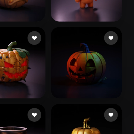
Stylized
Voxel
ariq Tallat
52 Likes
lane_exodus
182 Likes
e Patrick
139 Likes
Kheo Kim Ngoc
73 Likes