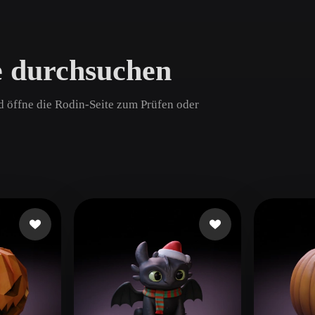
Game
n
Development
 durchsuchen
ce
VR/AR
Mechanical
d öffne die Rodin-Seite zum Prüfen oder
Engineering
ot
Maya
3DS Max
ComfyUI
oon
Cel-Shaded
Fantasy
tric
Low Poly
Medieval