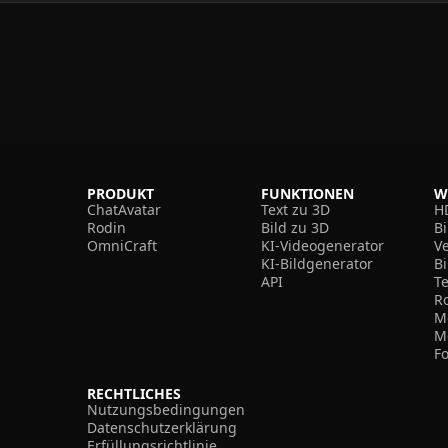
PRODUKT
FUNKTIONEN
W
ChatAvatar
Text zu 3D
H
Rodin
Bild zu 3D
B
OmniCraft
KI-Videogenerator
V
KI-Bildgenerator
B
API
T
R
M
M
F
RECHTLICHES
Nutzungsbedingungen
Datenschutzerklärung
Erfüllungsrichtlinie