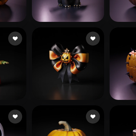
 Art
Realistic
Retro
 Charle
71 Likes
Demetrio Luan
355 Likes
Bin T
Tela Corazon de
61 Likes
Cuzm