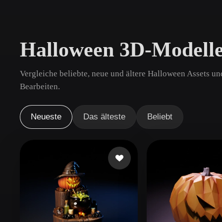
Anwendungsfälle
3D Printing
Animatio
Halloween 3D-Modelle
NFT Creation
E-commer
Jewelry
Metaverse
Vergleiche beliebte, neue und ältere Halloween Assets un
Design
Bearbeiten.
Plug-Ins
Neueste
Das älteste
Beliebt
Blender
Unity
Unreal
God
Stile
Abstract
Anime
Cart
Hand-Painted
Industrial
Isome