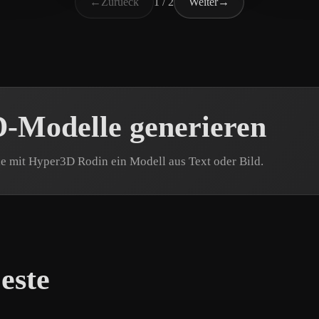
←
Zurueck
1 / 2
Weiter
→
-Modelle generieren
le mit Hyper3D Rodin ein Modell aus Text oder Bild.
este