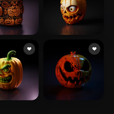
ito
34 Likes
wihe
63 Likes
ebaum Chad
24 Likes
wrath Kasey
47 Likes