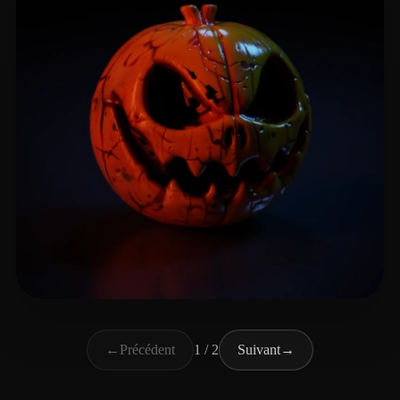
wrath Kasey
47 likes
←
Précédent
1 / 2
Suivant
→