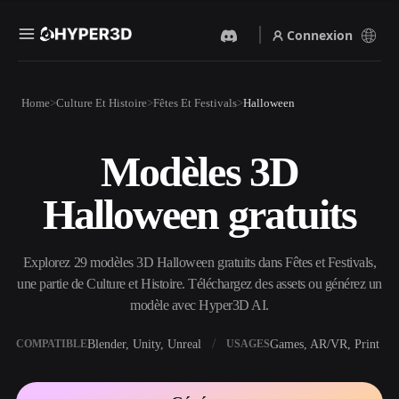
Connexion
Produits
Home
Culture Et Histoire
Fêtes Et Festivals
Halloween
Fonctionnalités
Rodin
ChatAvatar
API
Modèles 3D
Image Vers 3D
Texte Vers 3D
Tarifs
Importez une image, obtenez
Du prompt textuel à l'objet
Halloween gratuits
un objet 3D instantanément.
3D — instantanément.
Ressources
Générateur D’images IA
Générateur Vidéo IA
Générez des visuels de haute
Créez des vidéos à partir de
Explorez 29 modèles 3D Halloween gratuits dans Fêtes et Festivals,
qualité à partir d'un simple
texte ou d'images avec l'IA.
prompt.
une partie de Culture et Histoire. Téléchargez des assets ou générez un
Communauté
modèle avec Hyper3D AI.
API
Intégrez notre IA créative à
votre application ou votre
Blender, Unity, Unreal
Games, AR/VR, Print
COMPATIBLE
USAGES
Histoire
Recherche
Blog
workflow.
OmniCraft