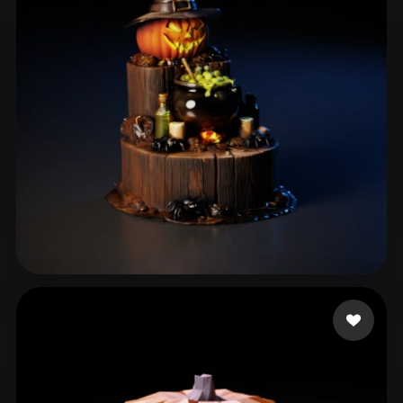
ComfyUI
21
Styles
Abstract
Anime
Cartoon
Cel-Shaded
Fantasy
Flat
Gothic
Hand-Painted
Industrial
Isometric
Low Poly
Medieval
Minimalist
Modern
Organic
Photorealistic
Pixel Art
Realistic
Retro
Stylized
Boo
14 likes
Voxel