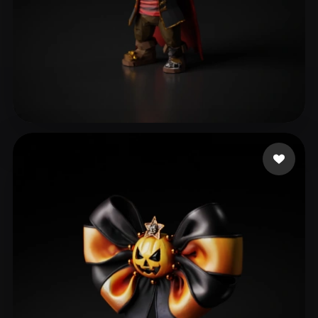
hkjl;
78 likes