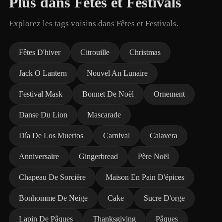
Plus dans Fêtes et Festivals
Explorez les tags voisins dans Fêtes et Festivals.
Fêtes D'hiver
Citrouille
Christmas
Jack O Lantern
Nouvel An Lunaire
Festival Mask
Bonnet De Noël
Ornement
Danse Du Lion
Mascarade
Día De Los Muertos
Carnival
Calavera
Anniversaire
Gingerbread
Père Noël
Chapeau De Sorcière
Maison En Pain D'épices
Bonhomme De Neige
Cake
Sucre D'orge
Lapin De Pâques
Thanksgiving
Pâques