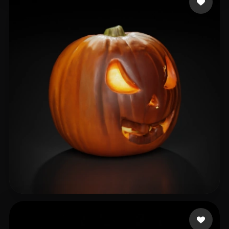
mnjhnygnga
32 likes