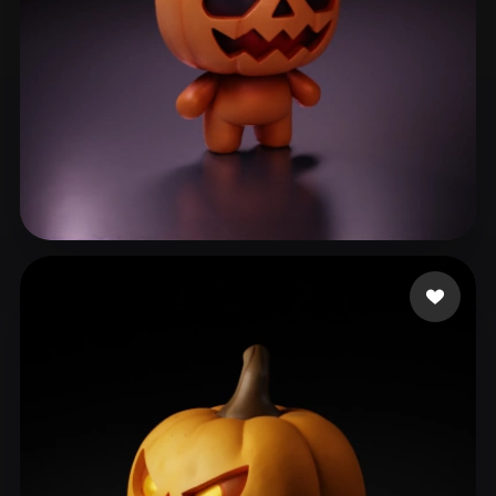
lane_exodus
182 likes