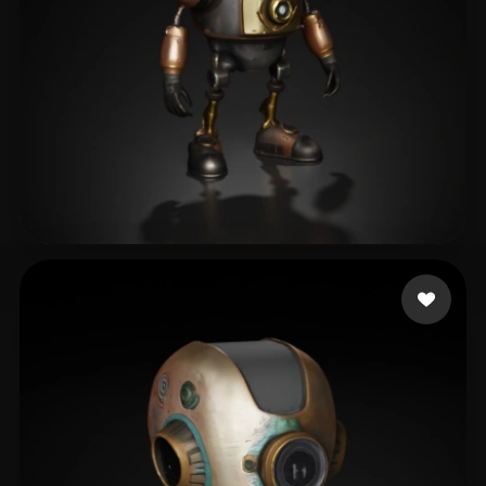
xiaochun
173 Likes