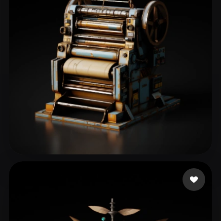
eEhyQx
46 Likes