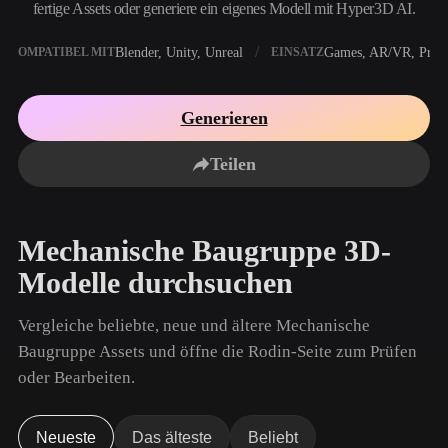
Anwendungsfälle
fertige Assets oder generiere ein eigenes Modell mit Hyper3D AI.
KI-Bild-Remix
KI-HDRI-Generator
3D-Mesh-Editor
3D Printing
Animation
Blender, Unity, Unreal
Games, AR/VR, Print
KI-Bildverbesserer
3D-Modellsuchmaschine
KOMPATIBEL MIT
EINSATZ
Game
Automotive
KI-Texturengenerator
SVG-zu-3D-Konverter
Development
Design
Generieren
NFT Creation
E-commerce
Teilen
Character
VR/AR
Design
Metaverse
Jewelry Design
Mechanische Baugruppe 3D-
Mechanical
Modelle durchsuchen
Engineering
Vergleiche beliebte, neue und ältere Mechanische
Plug-Ins
Baugruppe Assets und öffne die Rodin-Seite zum Prüfen
Blender
Unity
Unreal
oder Bearbeiten.
Godot
Maya
3DS Max
Neueste
Das älteste
Beliebt