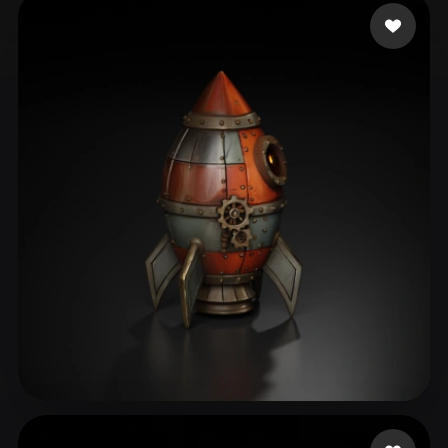
Liston Cassidy
13 Likes
Aset Kazhybek
75 Likes