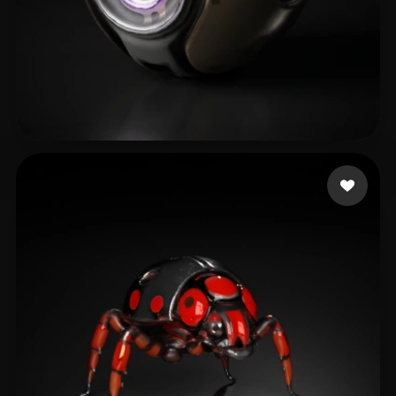
lin hua
48 Likes