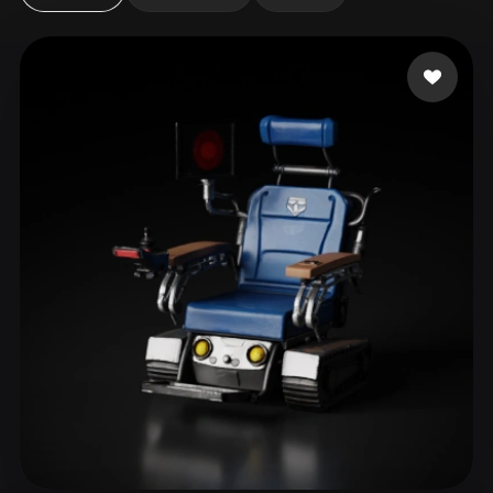
ComfyUI
21
Stile
Abstract
Anime
Cartoon
Cel-Shaded
Fantasy
Flat
Gothic
Hand-Painted
Industrial
Isometric
Low Poly
Medieval
Minimalist
Modern
Organic
Photorealistic
Pixel Art
Realistic
Retro
Stylized
Voxel