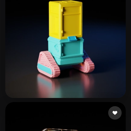
eEhyQx
31 Likes