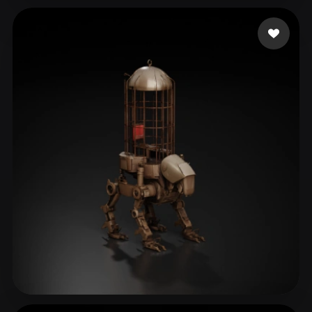
themcity
40 Likes