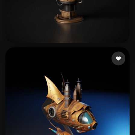
68 点赞
Kungler Marian