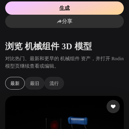
用例
AI 图像重混
AI HDRI 生成器
3D 网格 편집기
生成
3D Printing
Animation
AI 图像增强器
3D 模型搜索引擎
分享
Game
Automotive
AI 纹理生成器
SVG 转 3D 转换器
Development
Design
NFT Creation
E-commerce
浏览 机械组件 3D 模型
Character
VR/AR
Design
对比热门、最新和更早的 机械组件 资产，并打开 Rodin
Metaverse
Jewelry Design
模型页继续查看或编辑。
Mechanical
Engineering
最新
最旧
流行
插件
Blender
Unity
Unreal
Godot
Maya
3DS Max