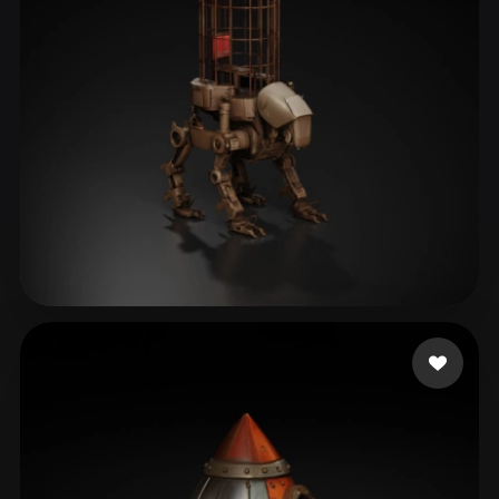
13 点赞
Liston Cassidy