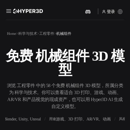
登录
产品
Home
科学与技术
工程零件
机械组件
功能
Rodin
ChatAvatar
API
免费 机械组件 3D 模
图片转 3D
文本转 3D
定价
上传一张图片，即刻获得 3D
从文字提示到 3D 物体 ——
型
物体。
即刻完成。
资源
AI 视频生成器
AI 图片生成器
用 AI 从文字或图片创作视
用一句简单提示生成高质量
浏览 工程零件 中的 58 个免费 机械组件 3D 模型，所属分类
频。
视觉内容。
为 科学与技术。你可以查看适合 3D 打印、游戏、动画、
社区
AR/VR 和产品视觉的现成资产，也可以用 Hyper3D AI 生成
API
自定义模型。
将我们的创意 AI 接入你的应
用或工作流。
故事
研究
博客
Blender, Unity, Unreal
游戏、3D 打印、AR/VR、动画
写
软件
用途
风格
OmniCraft