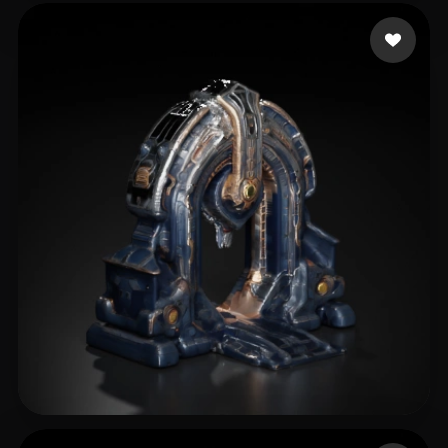
21 点赞
Paqueraud Nicolas
31 点赞
Libbi167rvx