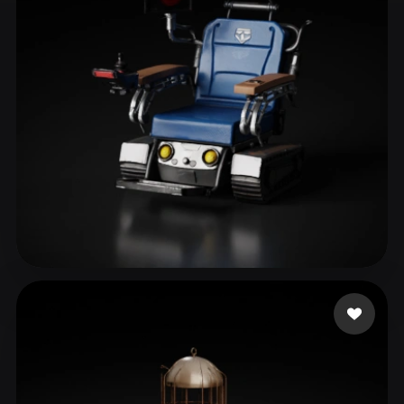
ComfyUI
21
风格
Abstract
Anime
Cartoon
Cel-Shaded
Fantasy
Flat
Gothic
Hand-Painted
Industrial
Isometric
Low Poly
Medieval
Minimalist
Modern
Organic
Photorealistic
Pixel Art
Realistic
Retro
Stylized
40 点赞
themcity
Voxel