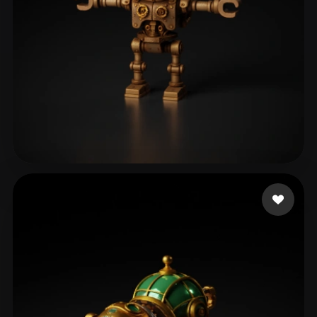
124 点赞
Pilot Taha