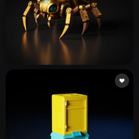
183 点赞
dagostini programado