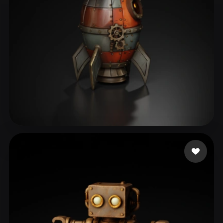
75 点赞
Aset Kazhybek