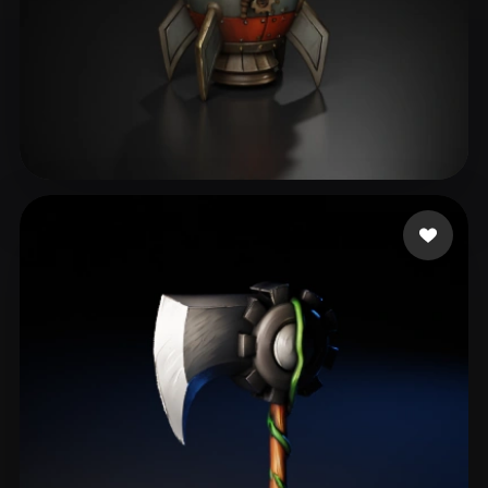
75 点赞
Aset Kazhybek