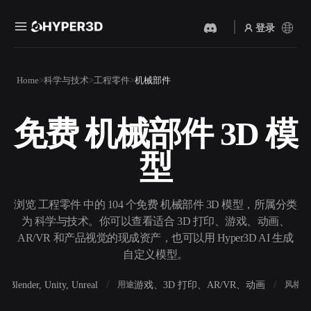
登录
产品
Home
科学与技术
工程零件
机械部件
功能
Rodin
ChatAvatar
API
免费 机械部件 3D 模
图片转 3D
文本转 3D
定价
上传一张图片，即刻获得 3D
从文字提示到 3D 物体 ——
型
物体。
即刻完成。
资源
AI 视频生成器
AI 图片生成器
用 AI 从文字或图片创作视
用一句简单提示生成高质量
浏览 工程零件 中的 104 个免费 机械部件 3D 模型，所属分类
频。
视觉内容。
为 科学与技术。你可以查看适合 3D 打印、游戏、动画、
社区
AR/VR 和产品视觉的现成资产，也可以用 Hyper3D AI 生成
API
自定义模型。
将我们的创意 AI 接入你的应
用或工作流。
故事
研究
博客
Blender, Unity, Unreal
游戏、3D 打印、AR/VR、动画
写
软件
用途
风格
OmniCraft