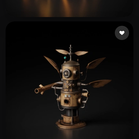
183 点赞
dagostini programado