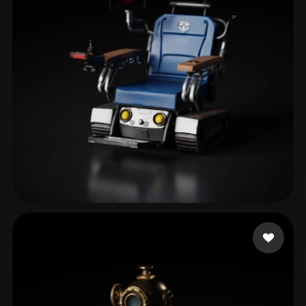
ComfyUI
21
风格
Abstract
Anime
Cartoon
Cel-Shaded
Fantasy
Flat
Gothic
Hand-Painted
Industrial
Isometric
Low Poly
Medieval
Minimalist
Modern
Organic
Photorealistic
Pixel Art
Realistic
Retro
Stylized
40 点赞
themcity
Voxel