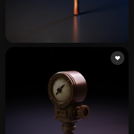
68 点赞
Gugav Gustavojj