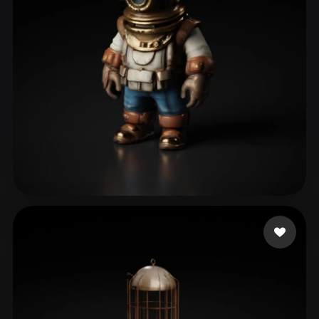
32 点赞
blueshani