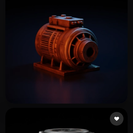
76 点赞
Peterson Matthew