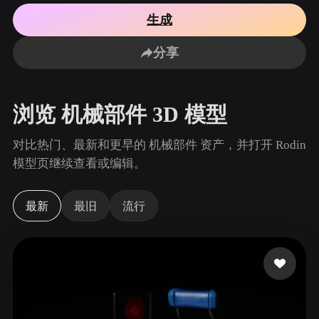
用例
AI 图像重混
AI HDRI 生成器
3D 网格 편집기
生成
3D Printing
Animation
AI 图像增强器
3D 模型搜索引擎
分享
Game
Automotive
AI 纹理生成器
SVG 转 3D 转换器
Development
Design
NFT Creation
E-commerce
浏览 机械部件 3D 模型
Character
VR/AR
Design
对比热门、最新和更早的 机械部件 资产，并打开 Rodin
Metaverse
Jewelry Design
模型页继续查看或编辑。
Mechanical
Engineering
最新
最旧
流行
插件
Blender
Unity
Unreal
Godot
Maya
3DS Max