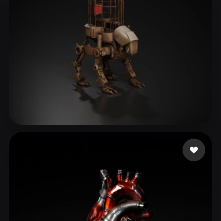
13 点赞
Liston Cassidy