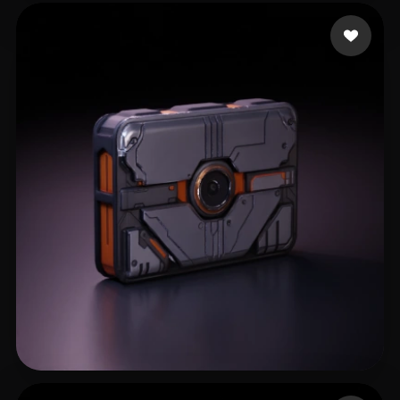
184 点赞
mendoza cesar alexan
164 点赞
LJC2000