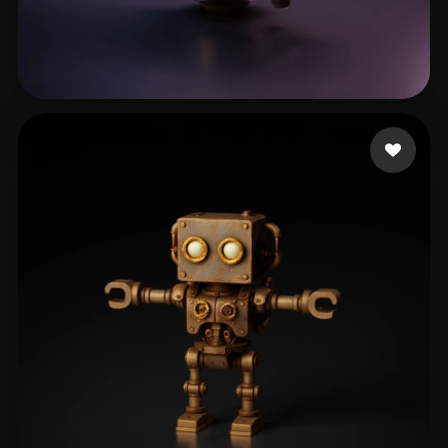
22 点赞
Knapp Keegan