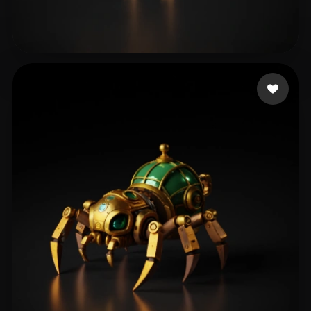
124 点赞
Pilot Taha