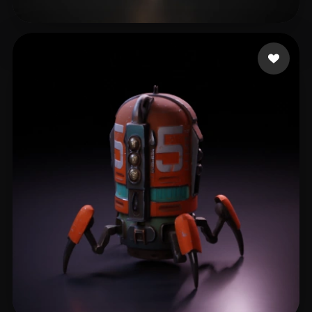
68 点赞
Kungler Marian