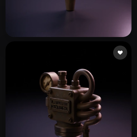
15 点赞
Knapp Keegan