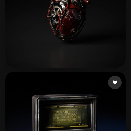
东篱把酒hjy
114 点赞