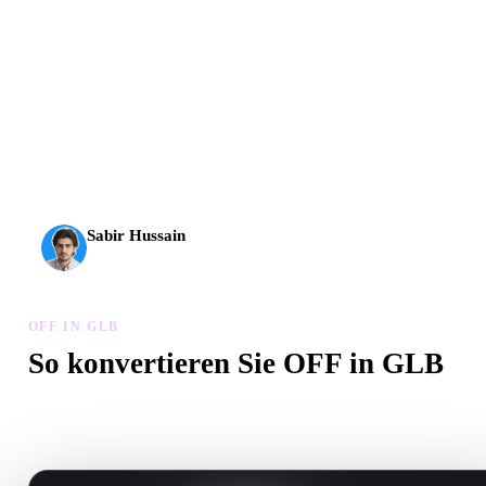
AI-3D erreicht eine neue Stufe: Rodin Gen-2.5 liefert
Geometrie in etwa 4 Sekunden, vollständige Modelle in etwa
5 Sekunden, über 10 Mio. Polygone, klare Struktur und
produktionsreife Ergebnisse.
Sabir Hussain
KI- und Tech-Enthusiast
OFF IN GLB
So konvertieren Sie OFF in GLB
Folgen Sie diesem OFF in GLB-Workflow, um eine .GLB-Datei i
Browser zu erstellen.