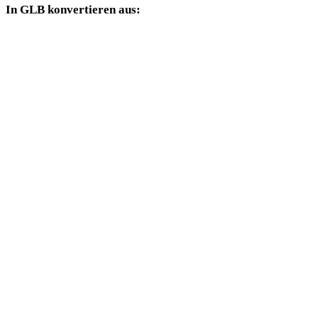
In GLB konvertieren aus:
Weitere Quellformate, deren Zielauswahl GLB enthält.
OBJ in GLB
FBX in GLB
USDZ in GLB
STL in GLB
GLTF in GLB
3MF in GLB
PLY in GLB
DAE in GLB
3DS in GLB