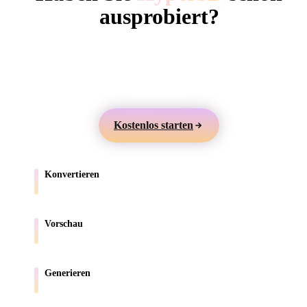
ComfyUI
ausprobiert?
Erstellen Sie 3D-Modelle aus Text oder Bildern,
Stile
prüfen Sie sie online und exportieren Sie Assets für
Abstract
Anime
Cartoon
Cel-Shaded
Games, Produkte, AR und 3D-Druck.
Fantasy
Flat
Gothic
Hand-Painte
Kostenlos starten
Industrial
Isometric
Low Poly
Medieval
Konvertieren
Minimalist
Modern
Organic
Photorealisti
Verschieben Sie Modelle zwischen browserunterstützten Formaten.
Pixel Art
Realistic
Retro
Stylized
Vorschau
Prüfen Sie Quell- und konvertierte Dateien online.
Voxel
Generieren
Erstellen Sie neue 3D-Assets aus Text oder Bildern.