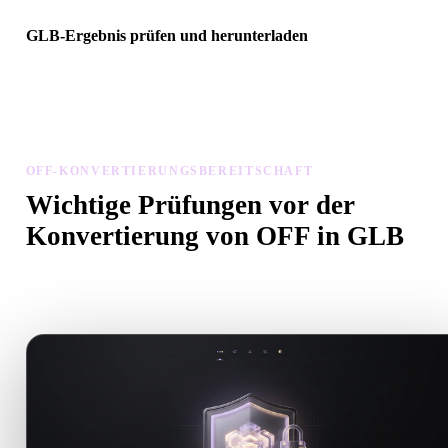
GLB-Ergebnis prüfen und herunterladen
Prüfen Sie das konvertierte Modell auf Skalierung, Ausrichtung,
Geometriesichtbarkeit und Materialprobleme, dann laden Sie es
herunter.
OFF-KONVERTIERUNGSBEREITSCHAFT
Wichtige Prüfungen vor der
Konvertierung von OFF in GLB
Nutzen Sie diese Prüfungen, um Überraschungen beim Wechsel v
.OFF zu .GLB zu vermeiden.