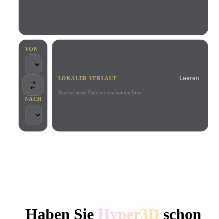
Anwendungsfälle
KI-Bild-Remix
KI-HDRI-Generator
3D-Mesh-Editor
3D Printing
Animation
KI-Bildverbesserer
3D-Modellsuchmaschine
Game
Automotive
KI-Texturengenerator
SVG-zu-3D-Konverter
Development
Design
VON
NFT Creation
E-commerce
Leeren
LOKALER VERLAUF
Character
VR/AR
Design
Konvertierte Dateien erscheinen hier.
NACH
Metaverse
Jewelry Design
Mechanical
Engineering
VON KREATIVEN UND TEAMS GENUTZT
Plug-Ins
Lokale Verarbeitung
Kein Konto erforderlich
Bis zu 200 MB
Blender
Unity
Unreal
HYPER3D KI-3D-GENERIERUNG
Godot
Maya
3DS Max
Haben Sie
Hyper3D
schon