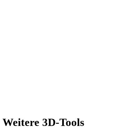
DXF in GLB
AMF in GLB
X in GLB
BLEND in GLB
PNG in GLB
JPG in GLB
JPEG in GLB
Show 7 more
Weitere 3D-Tools
Prüfen Sie Quell- oder konvertierte Assets in passenden Online-3D-