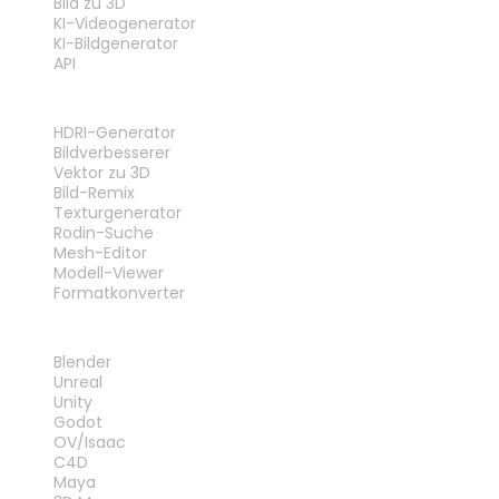
Bild zu 3D
KI-Videogenerator
KI-Bildgenerator
API
WERKZEUGE
HDRI-Generator
Bildverbesserer
Vektor zu 3D
Bild-Remix
Texturgenerator
Rodin-Suche
Mesh-Editor
Modell-Viewer
Formatkonverter
PLUG-INS
Blender
Unreal
Unity
Godot
OV/Isaac
C4D
Maya