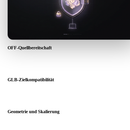
OFF-Quellbereitschaft
Prüfen Sie, ob die OFF-Datei korrekt geöffnet wird und alle benötig
Material-, Textur- oder Binärdaten enthält.
GLB-Zielkompatibilität
Bestätigen Sie, dass GLB von Ziel-App, Engine, Slicer, AR-Viewer 
Produktionspipeline akzeptiert wird.
Geometrie und Skalierung
Prüfen Sie das Ergebnis auf Skalierung, Ausrichtung, Mesh-
Sichtbarkeit, Normalen und erwartete Objektanzahl.