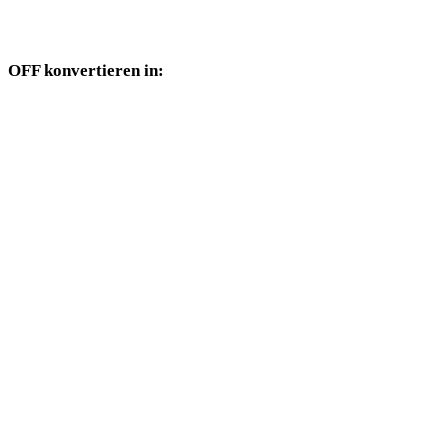
Konverterseiten verfügbar sind.
OFF konvertieren in:
Weitere Zielformate, die über die OFF-Auswahl verfügbar sind.
OFF in OBJ
OFF in FBX
OFF in USDZ
OFF in STL
OFF in GLTF
OFF in PLY
OFF in DAE