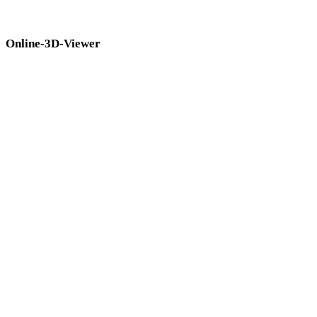
Viewern, bevor Sie sie in den nächsten Workflow übernehmen.
Online-3D-Viewer
Acht feste verwandte Viewer für diese Konverterseite.
OBJ-Viewer
DAE-Viewer
USDZ-Viewer
FBX-Viewer
STL-Viewer
3DM-Viewer
GLTF-Viewer
3MF-Viewer