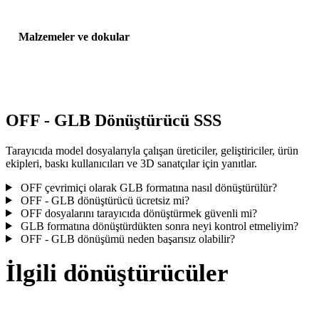
Malzemeler ve dokular
Bazı dönüşümler malzemeleri veya harici doku referanslarını
basitleştirir; yayınlamadan veya teslim etmeden önce sonucu incele
OFF - GLB Dönüştürücü SSS
Tarayıcıda model dosyalarıyla çalışan üreticiler, geliştiriciler, ürün
ekipleri, baskı kullanıcıları ve 3D sanatçılar için yanıtlar.
OFF çevrimiçi olarak GLB formatına nasıl dönüştürülür?
OFF - GLB dönüştürücü ücretsiz mi?
OFF dosyalarını tarayıcıda dönüştürmek güvenli mi?
GLB formatına dönüştürdükten sonra neyi kontrol etmeliyim?
OFF - GLB dönüşümü neden başarısız olabilir?
İlgili dönüştürücüler
Desteklenen dönüştürücü sayfaları olarak çalışan OFF ve GLB