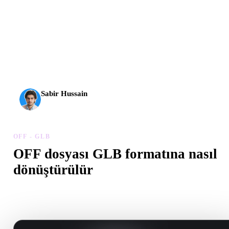
AI 3D yeni bir eşiğe ulaştı. Rodin Gen-2.5 yaklaşık 4
saniyede geometri, yaklaşık 5 saniyede tam model, 10
milyondan fazla poligon, temiz yapı ve üretime hazır çıktılar
sunuyor.
Sabir Hussain
AI ve teknoloji meraklısı
OFF - GLB
OFF dosyası GLB formatına nasıl
dönüştürülür
Tarayıcıda .GLB dosyası oluşturmak için bu OFF - GLB iş akışını
izleyin.