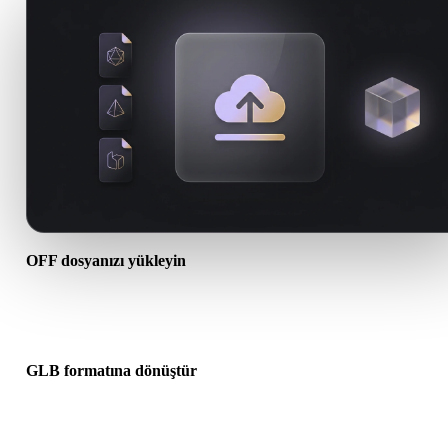
OFF dosyanızı yükleyin
Cihazınızdan bir .OFF dosyası seçin. Format doku veya ek dosyala
başvuruyorsa bunları birlikte yükleyin.
GLB formatına dönüştür
Sonraki 3D, baskı, web, AR veya oyun iş akışınız için bir .GLB dos
oluşturmak üzere tarayıcı dönüşümünü çalıştırın.