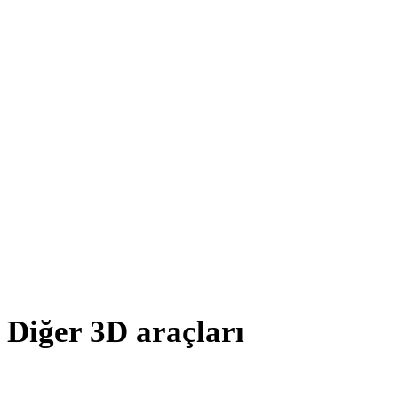
DXF - GLB
AMF - GLB
X - GLB
BLEND - GLB
PNG - GLB
JPG - GLB
JPEG - GLB
Show 7 more
Diğer 3D araçları
Kaynak veya dönüştürülmüş varlıkları sonraki iş akışınıza aktarmada
önce ilgili çevrimiçi 3D görüntüleyicilerde inceleyin.