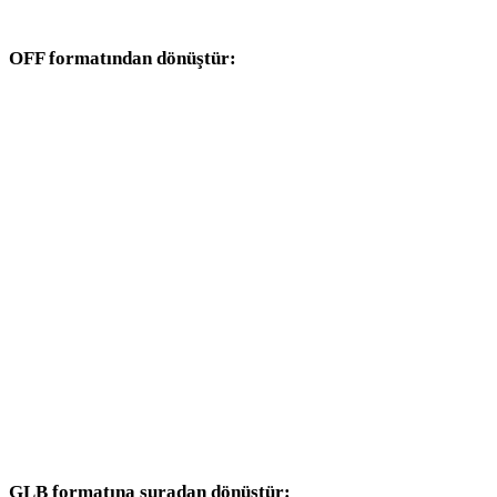
dönüşüm iş akışlarıyla devam edin.
OFF formatından dönüştür:
OFF seçicisinden kullanılabilen diğer hedef formatlar.
OFF - OBJ
OFF - FBX
OFF - USDZ
OFF - STL
OFF - GLTF
OFF - PLY
OFF - DAE
GLB formatına şuradan dönüştür: