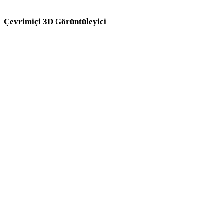
Çevrimiçi 3D Görüntüleyici
Bu dönüştürücü sayfası için seçilen sekiz sabit ilgili görüntüleyici.
OBJ Görüntüleyici
DAE Görüntüleyici
USDZ Görüntüleyici
FBX Görüntüleyici
STL Görüntüleyici
3DM Görüntüleyici
GLTF Görüntüleyici
3MF Görüntüleyici