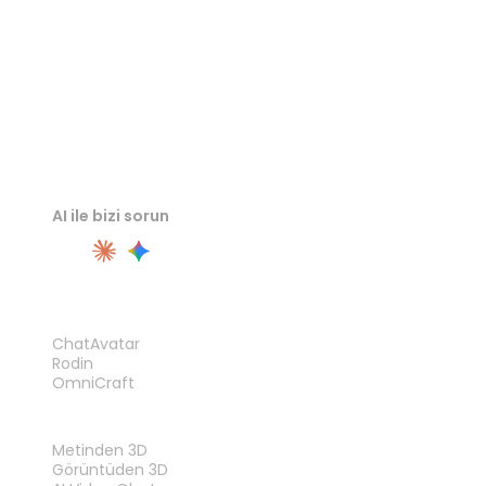
AI ile bizi sorun
ÜRÜN
ChatAvatar
Rodin
OmniCraft
ÖZELLIKLER
Metinden 3D
Görüntüden 3D