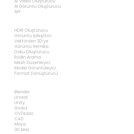
AI Video Oluşturucu
AI Görüntü Oluşturucu
API
ARAÇLAR
HDRI Oluşturucu
Görüntü İyileştirici
Vektörden 3D’ye
Görüntü Remiksi
Doku Oluşturucu
Rodin Arama
Mesh Düzenleyici
Model Görüntüleyici
Format Dönüştürücü
EKLENTILER
Blender
Unreal
Unity
Godot
OV/Isaac
C4D
Maya
3D Max