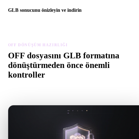
GLB sonucunu önizleyin ve indirin
Dönüştürülen modeli ölçek, yön, geometri görünürlüğü ve malzem
sorunları açısından inceleyin, ardından sonucu indirin.
OFF DÖNÜŞÜM HAZIRLIĞI
OFF dosyasını GLB formatına
dönüştürmeden önce önemli
kontroller
.OFF formatından .GLB formatına geçerken sürprizleri önlemek iç
bu kontrolleri kullanın.