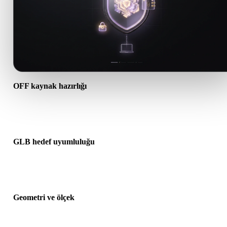
OFF kaynak hazırlığı
OFF dosyasının doğru açıldığını ve gereken malzeme, doku veya ik
ek verileri içerdiğini kontrol edin.
GLB hedef uyumluluğu
GLB formatının hedef uygulama, motor, dilimleyici, AR görüntüley
veya üretim hattı tarafından kabul edildiğini doğrulayın.
Geometri ve ölçek
Dönüştürülen sonucu ölçek, yön, mesh görünürlüğü, normaller ve
beklenen nesne sayısı açısından önizleyin.