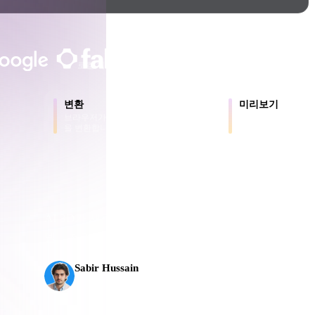
Game
n
Development
크리에이터와 팀이 신뢰합니다
ce
VR/AR
로컬 처리
계정 불필요
최대 200MB
Mechanical
변환
미리보기
Engineering
브라우저가 지원하는 형식 간에 모델
원본 파일과 변환된
을 변환합니다.
로 확인합니다.
용
ot
Maya
3DS Max
ComfyUI
AI 3D가 새로운 기준에 도달했습니다. Rodin Gen-2
으
델, 1천만 개 이상의 폴리곤, 깔끔한 구조와 프로덕
플로로
oon
Cel-Shaded
Fantasy
Sabir Hussain
tric
Low Poly
Medieval
AI 및 기술 애호가