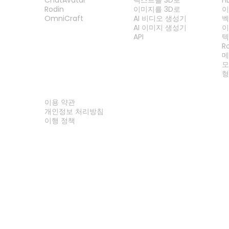
Rodin
이미지를 3D로
이
OmniCraft
AI 비디오 생성기
벡
AI 이미지 생성기
이
API
텍
R
메
모
형
법률
이용 약관
개인정보 처리방침
이행 정책
문의하기