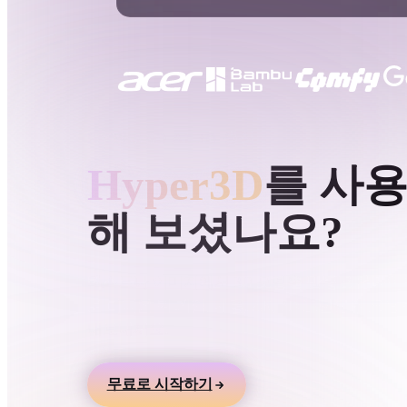
사용 사례
3D Printing
Animatio
NFT Creation
E-commer
Jewelry
Metaverse
Design
HYPER3D AI 3D 생성
Hyper3D
를 사
플러그인
해 보셨나요?
Blender
Unity
Unreal
God
스타일
텍스트나 이미지에서 3D 모델을 만들고 온라인
로 미리본 뒤 게임, 제품, AR, 3D 프린팅 워크
Abstract
Anime
Cart
내보내세요.
Hand-Painted
Industrial
Isome
무료로 시작하기