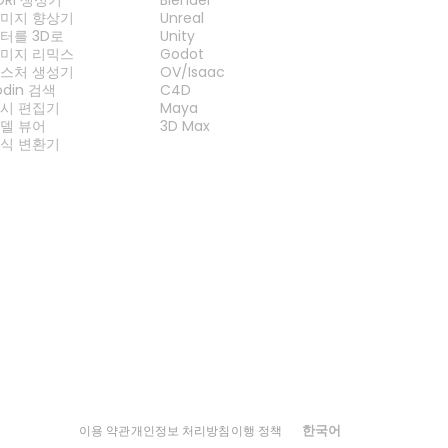
미지 향상기
Unreal
터를 3D로
Unity
미지 리믹스
Godot
스처 생성기
OV/Isaac
odin 검색
C4D
시 편집기
Maya
델 뷰어
3D Max
식 변환기
한국어
이용 약관
개인정보 처리방침
이행 정책