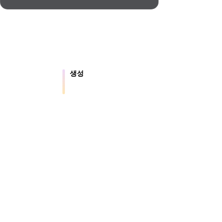
Automotive
Design
Character
Design
생성
 파일을 온라인으
텍스트나 이미지에서 새로운 3D 에셋
을 만듭니다.
21
.5는 약 4초 만에 지오메트리, 약 5초 만에 전체 모
션용 결과를 제공합니다.
Flat
Gothic
Minimalist
Modern