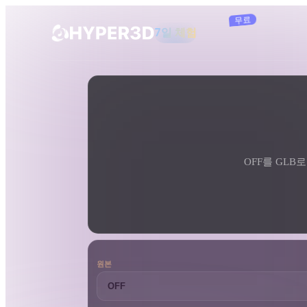
구독
제품
도구
3D 형식 변환기
OFF에서 GLB로 변환기
기능
Rodin
ChatAvatar
API
이미지를 3D로
요금
사진을 업로드하면 3D 오브젝트를 바로
받아보세요.
OFF를 GLB로
리소스
AI 이미지 생성기
간단한 프롬프트로 고품질 비주얼을 생성
하세요.
커뮤니티
OmniCraft
원본
AI 이미지 리믹스
AI 텍스처
스토리
연구
블로그
AI 이미지 향상 도구
AI HDRI