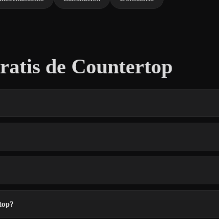
atis de Countertop
?
top?