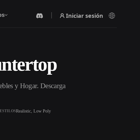
Iniciar sesión
os
ntertop
Generador De Video Con IA
Crea vídeos a partir de texto o imágenes con
IA.
ebles y Hogar. Descarga
Realistic, Low Poly
ESTILOS
Editor de mallas 3D