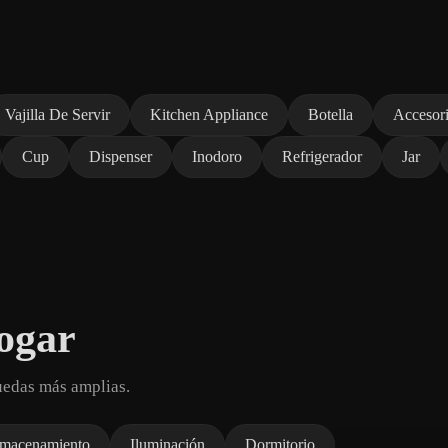
Vajilla De Servir
Kitchen Appliance
Botella
Accesor
Cup
Dispenser
Inodoro
Refrigerador
Jar
ogar
uedas más amplias.
macenamiento
Iluminación
Dormitorio