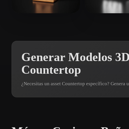
Organic
Photorealistic
Pixel
Sanchoplancha
15 me gusta
X loui
20 me gus
Generar Modelos 3D
Countertop
¿Necesitas un asset Countertop específico? Genera