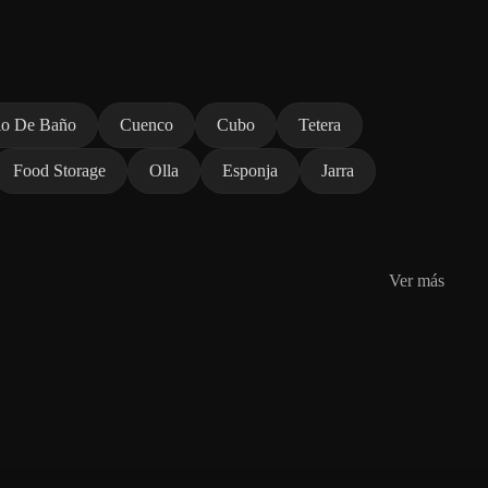
io De Baño
Cuenco
Cubo
Tetera
Food Storage
Olla
Esponja
Jarra
Ver más