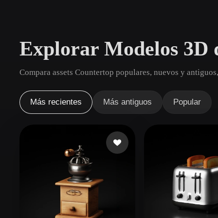
Casos De Uso
3D Printing
Animatio
Explorar Modelos 3D 
NFT Creation
E-commer
Jewelry
Metaverse
Compara assets Countertop populares, nuevos y antiguos,
Design
Plug-Ins
Más recientes
Más antiguos
Popular
Blender
Unity
Unreal
God
Estilos
Abstract
Anime
Cart
Hand-Painted
Industrial
Isome