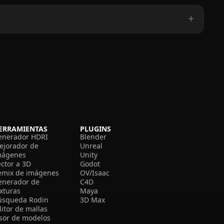
ERRAMIENTAS
PLUGINS
enerador HDRI
Blender
ejorador de
Unreal
mágenes
Unity
ector a 3D
Godot
emix de imágenes
OV/Isaac
enerador de
C4D
exturas
Maya
úsqueda Rodin
3D Max
itor de mallas
isor de modelos