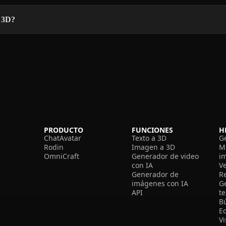
n 3D?
PRODUCTO
FUNCIONES
H
ChatAvatar
Texto a 3D
G
Rodin
Imagen a 3D
M
OmniCraft
Generador de video
i
con IA
V
Generador de
R
imágenes con IA
G
API
t
B
Ed
V