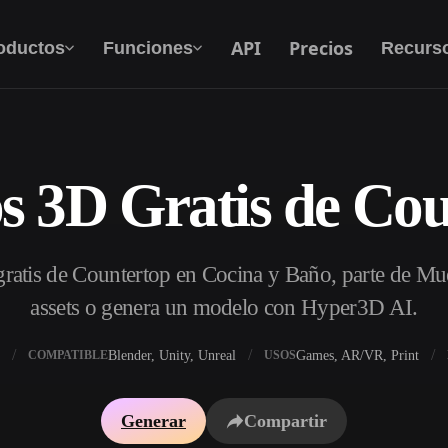
API
Precios
oductos
Funciones
Recurs
s 3D Gratis de Cou
Texto A 3D
Del prompt de texto al objeto 3D — al
instante.
ratis de Countertop en Cocina y Baño, parte de Mu
API
Integra nuestra IA creativa en tu app o flujo de
assets o genera un modelo con Hyper3D AI.
trabajo.
Blender, Unity, Unreal
Games, AR/VR, Print
COMPATIBLE
USOS
 texturas IA
Buscador de modelos 3D
Generar
Compartir
DRI IA
Convertidor SVG a 3D