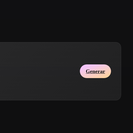
Stylized
Voxel
Generar