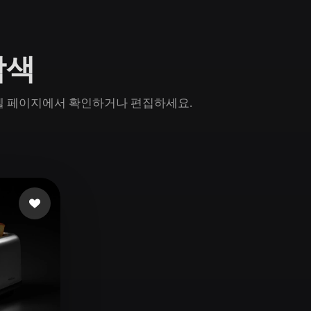
Game
n
Development
 탐색
ce
VR/AR
Mechanical
in 모델 페이지에서 확인하거나 편집하세요.
Engineering
ot
Maya
3DS Max
ComfyUI
oon
Cel-Shaded
Fantasy
tric
Low Poly
Medieval