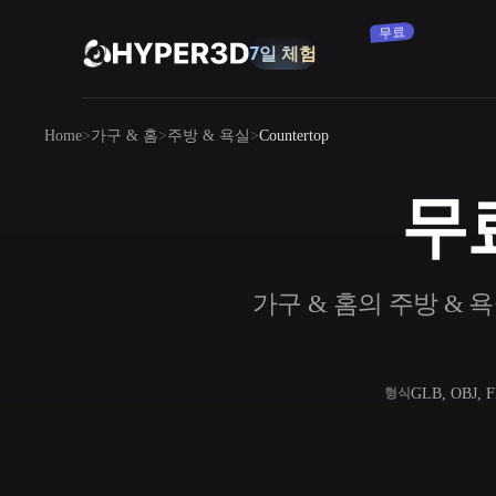
무료
7일 체험
제품
Home
가구 & 홈
주방 & 욕실
Countertop
기능
Rodin
ChatAvatar
API
무료
이미지를 3D로
요금
사진을 업로드하면 3D 오브젝트를 바로
받아보세요.
리소스
가구 & 홈의 주방 & 욕실
AI 이미지 생성기
간단한 프롬프트로 고품질 비주얼을 생성
하세요.
커뮤니티
OmniCraft
GLB, OBJ, 
형식
AI 이미지 리믹스
AI 텍스처
스토리
연구
블로그
AI 이미지 향상 도구
AI HDRI