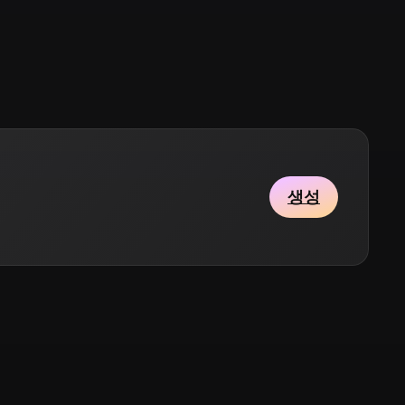
Stylized
Voxel
생성