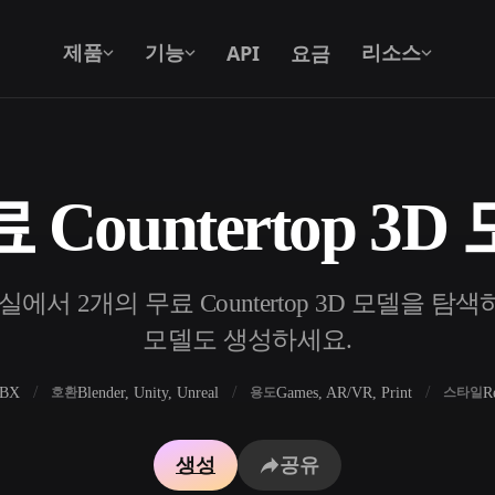
API
요금
제품
기능
리소스
 Countertop 3D
텍스트를 3D로
텍스트 프롬프트를 3D 오브젝트로 — 즉
시 변환.
에서 2개의 무료 Countertop 3D 모델을 탐색하
API
우리의 크리에이티브 AI를 앱이나 워크플
모델도 생성하세요.
로에 연결하세요.
FBX
Blender, Unity, Unreal
Games, AR/VR, Print
R
호환
용도
스타일
 생성기
3D 모델 검색 엔진
생성
공유
 생성기
SVG to 3D 변환기