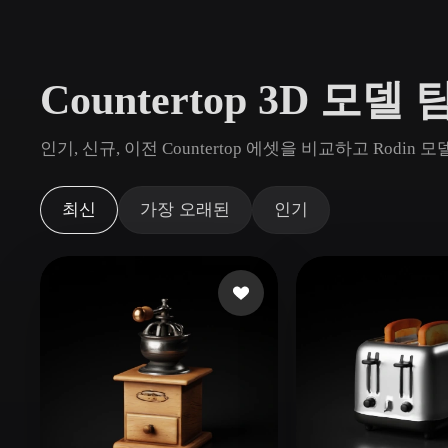
사용 사례
3D Printing
Animatio
Countertop 3D 모델
NFT Creation
E-commer
Jewelry
Metaverse
인기, 신규, 이전 Countertop 에셋을 비교하고 Rod
Design
플러그인
최신
가장 오래된
인기
Blender
Unity
Unreal
God
스타일
Abstract
Anime
Cart
Hand-Painted
Industrial
Isome