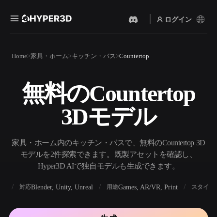
ログイン
製品
Home
家具・ホーム
キッチン・バス
Countertop
機能
Rodin
ChatAvatar
API
無料のCountertop
画像から 3D
テキストから 3D
料金
写真をアップロードするだ
テキストプロンプトから3D
けで、3Dオブジェクトが瞬
3Dモデル
オブジェクトへ — 瞬時に。
時に完成。
リソース
AI 画像生成
AI 動画生成
シンプルなプロンプトか
テキストや画像から、AIで
家具・ホーム内のキッチン・バスで、無料のCountertop 3D
ら、高品質なビジュアルを
動画を作成。
生成。
モデルを2件探索できます。既製アセットを確認し、
コミュニティ
Hyper3D AIで独自モデルも生成できます。
API
私たちのクリエイティブAI
を、あなたのアプリやワー
BX
Blender, Unity, Unreal
Games, AR/VR, Print
対応
用途
スタイル
ストーリー
研究
ブログ
クフローに組み込みましょ
う。
OmniCraft