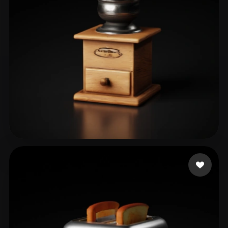
ComfyUI
21
スタイル
Abstract
Anime
Cartoon
Cel-Shaded
Fantasy
Flat
Gothic
Hand-Painted
Industrial
Isometric
Low Poly
Medieval
Minimalist
Modern
Organic
Photorealistic
15 いいね
Sanchoplancha
Pixel Art
Realistic
Retro
Stylized
Voxel