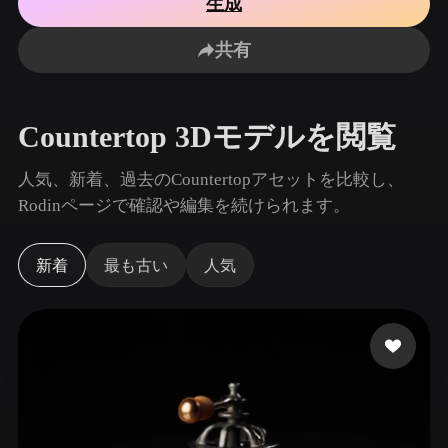
生成
ユースケース
AI画像リミックス
AI HDRIジェネレーター
3Dメッ
3D Printing
Animation
共有
AI画像エンハンサー
3Dモデル検索エンジン
Game
Automotive
Development
Design
AIテクスチャジェネレーター
SVGから3Dへの変換ツール
Countertop 3Dモデルを閲覧
NFT Creation
E-commerce
Character
人気、新着、過去のCountertopアセットを比較し、
VR/AR
Design
Rodinページで確認や編集を続けられます。
Metaverse
Jewelry Design
新着
最も古い
人気
Mechanical
Engineering
プラグイン
Blender
Unity
Unreal
Godot
Maya
3DS Max