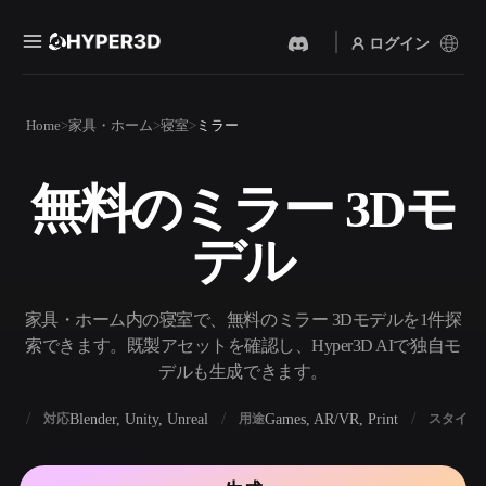
ログイン
製品
Home
家具・ホーム
寝室
ミラー
機能
Rodin
ChatAvatar
API
無料のミラー 3Dモ
画像から 3D
テキストから 3D
料金
写真をアップロードするだ
テキストプロンプトから3D
けで、3Dオブジェクトが瞬
デル
オブジェクトへ — 瞬時に。
時に完成。
リソース
AI 画像生成
AI 動画生成
シンプルなプロンプトか
テキストや画像から、AIで
家具・ホーム内の寝室で、無料のミラー 3Dモデルを1件探
ら、高品質なビジュアルを
動画を作成。
生成。
索できます。既製アセットを確認し、Hyper3D AIで独自モ
コミュニティ
デルも生成できます。
API
私たちのクリエイティブAI
を、あなたのアプリやワー
BX
Blender, Unity, Unreal
Games, AR/VR, Print
対応
用途
スタイル
ストーリー
研究
ブログ
クフローに組み込みましょ
う。
OmniCraft