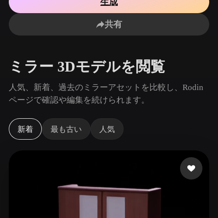
生成
ユースケース
AI画像リミックス
AI HDRIジェネレーター
3Dメッ
3D Printing
Animation
共有
AI画像エンハンサー
3Dモデル検索エンジン
Game
Automotive
Development
Design
AIテクスチャジェネレーター
SVGから3Dへの変換ツール
ミラー 3Dモデルを閲覧
NFT Creation
E-commerce
Character
人気、新着、過去のミラーアセットを比較し、Rodin
VR/AR
Design
ページで確認や編集を続けられます。
Metaverse
Jewelry Design
新着
最も古い
人気
Mechanical
Engineering
プラグイン
Blender
Unity
Unreal
Godot
Maya
3DS Max