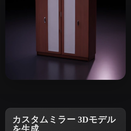
ComfyUI
21
スタイル
Abstract
Anime
Cartoon
Cel-Shaded
Fantasy
Flat
Gothic
Hand-Painted
Industrial
Isometric
Low Poly
Medieval
Minimalist
Modern
Organic
Photorealistic
19 いいね
Lohia Abrar
Pixel Art
Realistic
Retro
Stylized
Voxel
カスタムミラー 3Dモデル
を生成