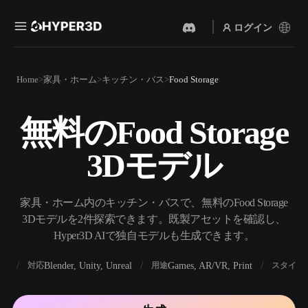
ログイン
製品
Home
家具・ホーム
キッチン・バス
Food Storage
機能
Rodin
ChatAvatar
API
無料のFood Storage
画像から 3D
テキストから 3D
料金
写真をアップロードするだ
テキストプロンプトから3D
けで、3Dオブジェクトが瞬
3Dモデル
オブジェクトへ — 瞬時に。
時に完成。
リソース
AI 画像生成
AI 動画生成
シンプルなプロンプトか
テキストや画像から、AIで
家具・ホーム内のキッチン・バスで、無料のFood Storage
ら、高品質なビジュアルを
動画を作成。
生成。
3Dモデルを2件探索できます。既製アセットを確認し、
コミュニティ
Hyper3D AIで独自モデルも生成できます。
API
私たちのクリエイティブAI
を、あなたのアプリやワー
BX
Blender, Unity, Unreal
Games, AR/VR, Print
対応
用途
スタイル
ストーリー
研究
ブログ
クフローに組み込みましょ
う。
OmniCraft