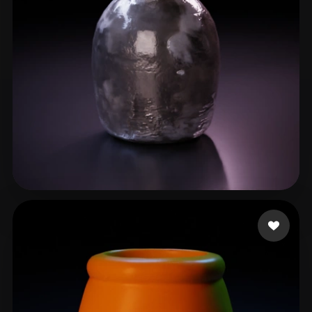
ComfyUI
21
スタイル
Abstract
Anime
Cartoon
Cel-Shaded
Fantasy
Flat
Gothic
Hand-Painted
Industrial
Isometric
Low Poly
Medieval
Minimalist
Modern
Organic
Photorealistic
9 いいね
A Mau
Pixel Art
Realistic
Retro
Stylized
Voxel