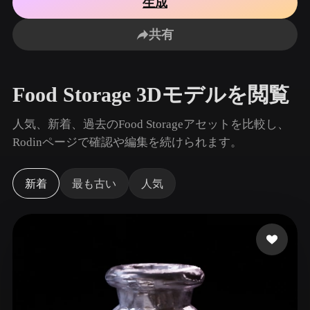
生成
ユースケース
AI画像リミックス
AI HDRIジェネレーター
3Dメッ
3D Printing
Animation
共有
AI画像エンハンサー
3Dモデル検索エンジン
Game
Automotive
Development
Design
AIテクスチャジェネレーター
SVGから3Dへの変換ツール
Food Storage 3Dモデルを閲覧
NFT Creation
E-commerce
Character
人気、新着、過去のFood Storageアセットを比較し、
VR/AR
Design
Rodinページで確認や編集を続けられます。
Metaverse
Jewelry Design
新着
最も古い
人気
Mechanical
Engineering
プラグイン
Blender
Unity
Unreal
Godot
Maya
3DS Max