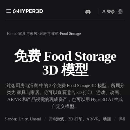
登录
产品
Home
家具与家居
厨房与浴室
Food Storage
功能
Rodin
ChatAvatar
API
免费 Food Storage
图片转 3D
文本转 3D
定价
上传一张图片，即刻获得 3D
从文字提示到 3D 物体 ——
3D 模型
物体。
即刻完成。
资源
AI 视频生成器
AI 图片生成器
用 AI 从文字或图片创作视
用一句简单提示生成高质量
浏览 厨房与浴室 中的 2 个免费 Food Storage 3D 模型，所属分
频。
视觉内容。
类为 家具与家居。你可以查看适合 3D 打印、游戏、动画、
社区
AR/VR 和产品视觉的现成资产，也可以用 Hyper3D AI 生成
API
自定义模型。
将我们的创意 AI 接入你的应
用或工作流。
故事
研究
博客
Blender, Unity, Unreal
游戏、3D 打印、AR/VR、动画
写
软件
用途
风格
OmniCraft