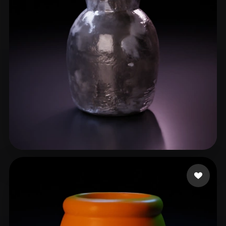
ComfyUI
21
风格
Abstract
Anime
Cartoon
Cel-Shaded
Fantasy
Flat
Gothic
Hand-Painted
Industrial
Isometric
Low Poly
Medieval
Minimalist
Modern
Organic
Photorealistic
Pixel Art
Realistic
Retro
Stylized
9 点赞
A Mau
Voxel