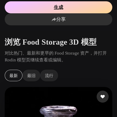
用例
AI 图像重混
AI HDRI 生成器
3D 网格 편집기
生成
3D Printing
Animation
AI 图像增强器
3D 模型搜索引擎
分享
Game
Automotive
AI 纹理生成器
SVG 转 3D 转换器
Development
Design
NFT Creation
E-commerce
浏览 Food Storage 3D 模型
Character
VR/AR
Design
对比热门、最新和更早的 Food Storage 资产，并打开
Metaverse
Jewelry Design
Rodin 模型页继续查看或编辑。
Mechanical
Engineering
最新
最旧
流行
插件
Blender
Unity
Unreal
Godot
Maya
3DS Max