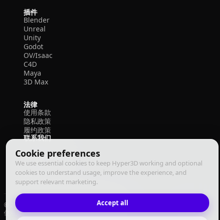
插件
Blender
Unreal
Unity
Godot
OV/Isaac
C4D
Maya
3D Max
法律
使用条款
隐私政策
履约政策
联系我们
Cookie preferences
We use essential cookies to keep Hyper3D working and optional
cookies to understand usage, improve the experience, and
support relevant marketing.
Accept all
© 2026 Deemos Corporation. 保留所有权利
使用条款
隐私政策
履约政策
中文