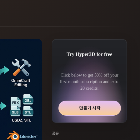
Automotive
Design
Character
Design
Try Hyper3D for free
Click below to get 50% off your
first month subscription and extra
20 credits.
21
Flat
Gothic
만들기 시작
Minimalist
Modern
공유