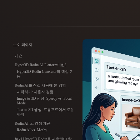
사용 사례
3D Printing
Animatio
NFT Creation
E-commer
Jewelry
Metaverse
이 페이지
Design
개요
플러그인
Hyper3D Rodin AI Platform이란?
Hyper3D Rodin Generator의 핵심 기
Blender
Unity
Unreal
God
능
Rodin AI를 직접 사용해 본 경험
시작하기: 사용자 경험
스타일
Image-to-3D 생성: Speedy vs. Focal
Mode
Abstract
Anime
Cart
Text-to-3D 생성: 프롬프트에서 모델
까지
Rodin AI vs. 경쟁 제품
Hand-Painted
Industrial
Isome
Rodin AI vs. Meshy
누가 Hyper3D Rodin을 사용해야 할