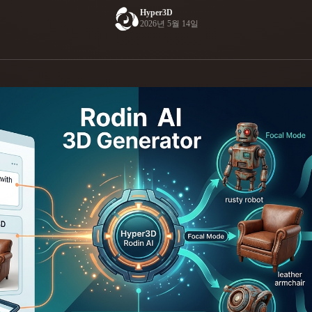
Hyper3D
Game
2026년 5월 14일
n
Development
ce
VR/AR
Mechanical
Engineering
ot
Maya
3DS Max
ComfyUI
oon
Cel-Shaded
Fantasy
tric
Low Poly
Medieval