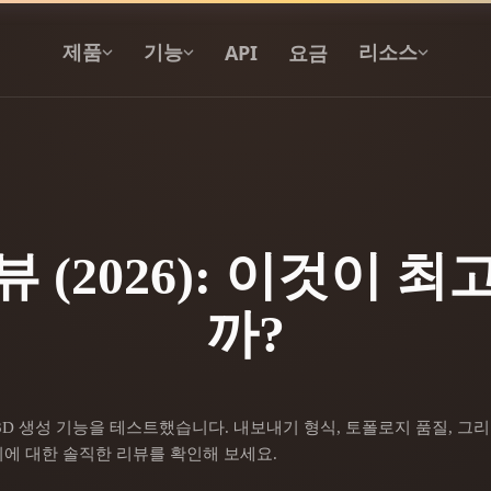
API
요금
제품
기능
리소스
텍스트를 3D로
텍스트 프롬프트를 3D 오브젝트로 — 즉
시 변환.
 리뷰 (2026): 이것이 
API
까?
우리의 크리에이티브 AI를 앱이나 워크플
로에 연결하세요.
 생성기
3D 모델 검색 엔진
지-투-3D 생성 기능을 테스트했습니다. 내보내기 형식, 토폴로지 품질, 그리
떤지에 대한 솔직한 리뷰를 확인해 보세요.
 생성기
SVG to 3D 변환기