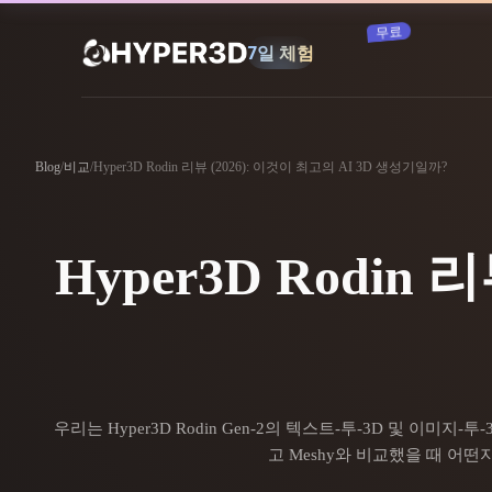
구독
제품
기능
Rodin
ChatAvatar
Blog
/
비교
/
Hyper3D Rodin 리뷰 (2026): 이것이 최고의 AI 3D 생성기일까?
API
이미지를 3D로
요금
사진을 업로드하면 3D 오브젝트를 바로
받아보세요.
Hyper3D Rodin
리소스
AI 이미지 생성기
간단한 프롬프트로 고품질 비주얼을 생성
하세요.
커뮤니티
OmniCraft
AI 이미지 리믹스
AI 텍스처
우리는 Hyper3D Rodin Gen-2의 텍스트-투-3D 및 이미
스토리
연구
블로그
고 Meshy와 비교했을 때 어
AI 이미지 향상 도구
AI HDRI