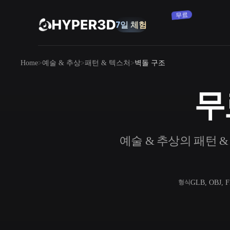
무료
7일 체험
제품
Home
예술 & 추상
패턴 & 텍스처
벽돌 구조
기능
Rodin
ChatAvatar
API
무
이미지를 3D로
요금
사진을 업로드하면 3D 오브젝트를 바로
받아보세요.
리소스
예술 & 추상의 패턴 &
AI 이미지 생성기
간단한 프롬프트로 고품질 비주얼을 생성
하세요.
커뮤니티
OmniCraft
GLB, OBJ, 
형식
AI 이미지 리믹스
AI 텍스처
스토리
연구
블로그
AI 이미지 향상 도구
AI HDRI