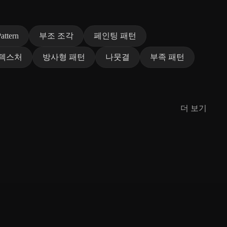
attern
부조 조각
페인팅 패턴
 텍스처
방사형 패턴
나뭇결
부족 패턴
더 보기