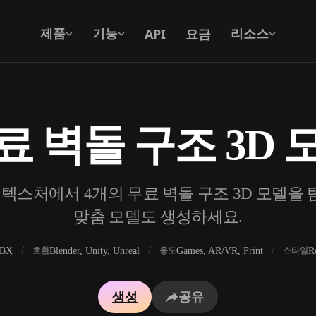
API
요금
제품
기능
리소스
료 벽돌 구조 3D 
텍스트를 3D로
텍스트 프롬프트를 3D 오브젝트로 — 즉
시 변환.
 텍스처에서 4개의 무료 벽돌 구조 3D 모델을 탐색
API
우리의 크리에이티브 AI를 앱이나 워크플
맞춤 모델도 생성하세요.
로에 연결하세요.
FBX
Blender, Unity, Unreal
Games, AR/VR, Print
R
호환
용도
스타일
 생성기
3D 모델 검색 엔진
생성
공유
 생성기
SVG to 3D 변환기