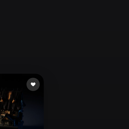
Automotive
Design
Character
Design
21
Flat
Gothic
Minimalist
Modern