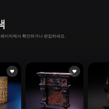
Game
n
Development
색
ce
VR/AR
Mechanical
 모델 페이지에서 확인하거나 편집하세요.
Engineering
ot
Maya
3DS Max
ComfyUI
oon
Cel-Shaded
Fantasy
tric
Low Poly
Medieval