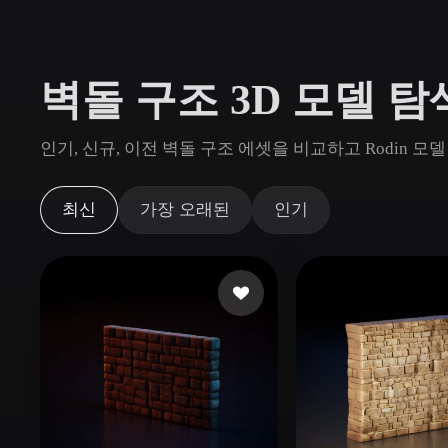
사용 사례
3D Printing
Animatio
벽돌 구조 3D 모델 탐
NFT Creation
E-commer
Jewelry
Metaverse
인기, 신규, 이전 벽돌 구조 에셋을 비교하고 Rodin
Design
플러그인
최신
가장 오래된
인기
Blender
Unity
Unreal
God
스타일
Abstract
Anime
Cart
Hand-Painted
Industrial
Isome