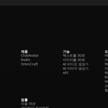
제품
기능
ChatAvatar
텍스트를 3D로
H
Rodin
이미지를 3D로
이
OmniCraft
AI 비디오 생성기
벡
AI 이미지 생성기
이
API
텍
R
메
모
형
법률
이용 약관
개인정보 처리방침