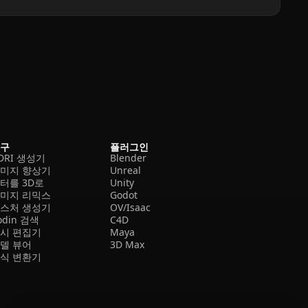
도구
플러그인
DRI 생성기
Blender
미지 향상기
Unreal
터를 3D로
Unity
미지 리믹스
Godot
스처 생성기
OV/Isaac
odin 검색
C4D
시 편집기
Maya
델 뷰어
3D Max
식 변환기