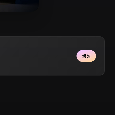
Stylized
Voxel
4 좋아요
hew-nc
생성